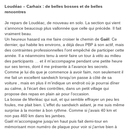
Loudéac – Carhaix : de belles bosses et de belles
rencontres
Je repars de Loudéac, de nouveau en solo. La section qui vient
s'annonce beaucoup plus vallonnée que celle qui précède. Il fait
vraiment beau.
Un heureux hasard va me faire croiser le chemin de
Gaël
. Ce
dernier, qui habite les environs, a déjà deux PBP à son actif, mais
des contraintes professionnelles l'ont empêché de participer cette
année. Il a néanmoins tenu à venir faire un tour à vélo au milieu
des participants … et il m'accompagne pendant une petite heure
sur ses terres, dont il me présente à l'avance les secrets.
Comme je lui dis que je commence à avoir faim, non seulement il
me fait un excellent sandwich lorsqu'on passe à côté de sa
voiture , mais en plus il m'indique un endroit où je pourrai dîner
au calme, à l'écart des contrôles, dans un petit village qui
propose des repas en plain air pour l'occasion.
La bosse de Merléac qui suit, et qui semble effrayer un peu les
foules, me plait bien. L'effet du sandwich aidant, je me suis même
surprise à la monter à bon rythme. Comme si j'avais 40 km et
non pas 460 km dans les jambes.
Gaël m'accompagne jusqu'en haut puis fait demi-tour en
mémorisant mon numéro de plaque pour voir si j'arrive bien à