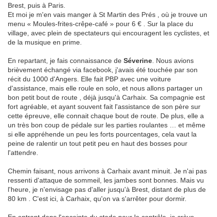
Brest, puis à Paris.
Et moi je m'en vais manger à St Martin des Prés , où je trouve un
menu « Moules-frites-crêpe-café » pour 6 € . Sur la place du
village, avec plein de spectateurs qui encouragent les cyclistes, et
de la musique en prime.
En repartant, je fais connaissance de
Séverine
. Nous avions
brièvement échangé via facebook, j'avais été touchée par son
récit du 1000 d'Angers. Elle fait PBP avec une voiture
d'assistance, mais elle roule en solo, et nous allons partager un
bon petit bout de route , déjà jusqu'à Carhaix. Sa compagnie est
fort agréable, et ayant souvent fait l'assistance de son père sur
cette épreuve, elle connait chaque bout de route. De plus, elle a
un très bon coup de pédale sur les parties roulantes … et même
si elle appréhende un peu les forts pourcentages, cela vaut la
peine de ralentir un tout petit peu en haut des bosses pour
l'attendre.
Chemin faisant, nous arrivons à Carhaix avant minuit. Je n'ai pas
ressenti d'attaque de sommeil, les jambes sont bonnes. Mais vu
l'heure, je n'envisage pas d'aller jusqu'à Brest, distant de plus de
80 km . C'est ici, à Carhaix, qu'on va s'arrêter pour dormir.