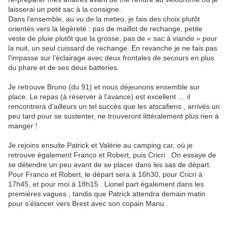
laisserai un petit sac à la consigne.
Dans l'ensemble, au vu de la meteo, je fais des choix plutôt
orientés vers la légèreté : pas de maillot de rechange, petite
veste de pluie plutôt que la grosse, pas de « sac à viande » pour
la nuit, un seul cuissard de rechange. En revanche je ne fais pas
l'impasse sur l'éclairage avec deux frontales de secours en plus
du phare et de ses deux batteries.
Je retrouve Bruno (du 91) et nous déjeunons ensemble sur
place. Le repas (à réserver à l'avance) est excellent … il
rencontrera d'ailleurs un tel succès que les atscafiens , arrivés un
peu tard pour se sustenter, ne trouveront littéralement plus rien à
manger !
Je rejoins ensuite Patrick et Valérie au camping car, où je
retrouve également Franco et Robert, puis Cricri . On essaye de
se détendre un peu avant de se placer dans les sas de départ.
Pour Franco et Robert, le départ sera à 16h30, pour Cricri à
17h45, et pour moi à 18h15 . Lionel part également dans les
premières vagues , tandis que Patrick attendra demain matin
pour s'élancer vers Brest avec son copain Manu .