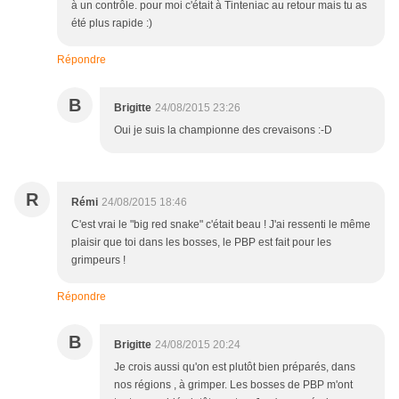
à un contrôle. pour moi c'était à Tinteniac au retour mais tu as
été plus rapide :)
Répondre
B
Brigitte
24/08/2015 23:26
Oui je suis la championne des crevaisons :-D
R
Rémi
24/08/2015 18:46
C'est vrai le "big red snake" c'était beau ! J'ai ressenti le même
plaisir que toi dans les bosses, le PBP est fait pour les
grimpeurs !
Répondre
B
Brigitte
24/08/2015 20:24
Je crois aussi qu'on est plutôt bien préparés, dans
nos régions , à grimper. Les bosses de PBP m'ont