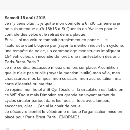
Samedi 15 août 2015
Je n'y tiens plus … je quitte mon domicile à 6 h30 ...même si je
ne suis attendue qu'à 18h15 à St Quentin en Yvelines pour le
contrôle des vélos et le retrait de ma plaque.
Et si … si ma voiture tombait brutalement en panne … si
l'autoroute était bloquée par (rayer la mention inutile) un cyclone,
une tempête de neige, un carambolage monstrueux impliquant
154 véhicules, un incendie de forêt, une manifestation des anti
Paris-Brest-Paris ?
Je me sentirai beaucoup mieux une fois sur place. A condition
que je n'aie pas oublié (rayer la mention inutile) mon vélo, mes
chaussures, mes lampes, mon cuissard, mon accréditation, ma
carte d'identité ou ma tête.
Je rejoins mon hotel à St Cyr l'école … la circulation est faible en
ce WE d'aout mais l'émotion est grande en voyant autant de
cyclos circuler partout dans les rues … tous avec lampes,
sacoches, gilet … j'en ai la chair de poule .
Je découvre bientôt le vélodrome et toute l'organisation mise en
place pour Paris Brest Paris . ENORME !