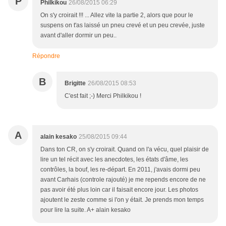
P
Philkikou
26/08/2015 06:29
On s'y croirait !!! ... Allez vite la partie 2, alors que pour le
suspens on t'as laissé un pneu crevé et un peu crevée, juste
avant d'aller dormir un peu..
Répondre
B
Brigitte
26/08/2015 08:53
C'est fait ;-) Merci Philkikou !
A
alain kesako
25/08/2015 09:44
Dans ton CR, on s'y croirait. Quand on l'a vécu, quel plaisir de
lire un tel récit avec les anecdotes, les états d'âme, les
contrôles, la bouf, les re-départ. En 2011, j'avais dormi peu
avant Carhais (controle rajouté) je me repends encore de ne
pas avoir été plus loin car il faisait encore jour. Les photos
ajoutent le zeste comme si l'on y était. Je prends mon temps
pour lire la suite. A+ alain kesako