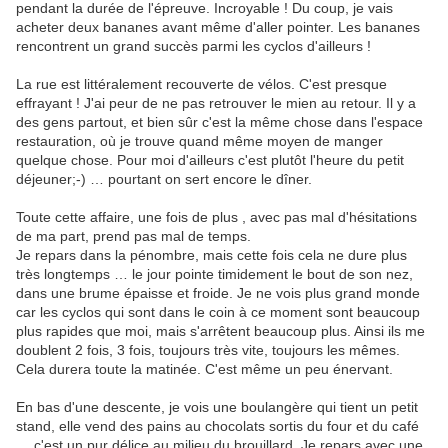
pendant la durée de l'épreuve. Incroyable ! Du coup, je vais
acheter deux bananes avant même d'aller pointer. Les bananes
rencontrent un grand succès parmi les cyclos d'ailleurs !
La rue est littéralement recouverte de vélos. C'est presque
effrayant ! J'ai peur de ne pas retrouver le mien au retour. Il y a
des gens partout, et bien sûr c'est la même chose dans l'espace
restauration, où je trouve quand même moyen de manger
quelque chose. Pour moi d'ailleurs c'est plutôt l'heure du petit
déjeuner;-) … pourtant on sert encore le dîner.
Toute cette affaire, une fois de plus , avec pas mal d'hésitations
de ma part, prend pas mal de temps.
Je repars dans la pénombre, mais cette fois cela ne dure plus
très longtemps … le jour pointe timidement le bout de son nez,
dans une brume épaisse et froide. Je ne vois plus grand monde
car les cyclos qui sont dans le coin à ce moment sont beaucoup
plus rapides que moi, mais s'arrêtent beaucoup plus. Ainsi ils me
doublent 2 fois, 3 fois, toujours très vite, toujours les mêmes.
Cela durera toute la matinée. C'est même un peu énervant.
En bas d'une descente, je vois une boulangère qui tient un petit
stand, elle vend des pains au chocolats sortis du four et du café
… c'est un pur délice au milieu du brouillard. Je repars avec une