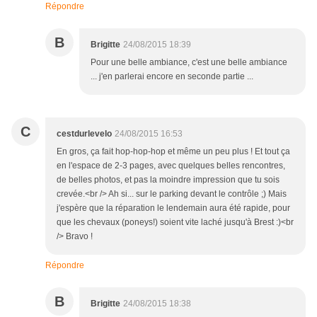
Répondre
B
Brigitte
24/08/2015 18:39
Pour une belle ambiance, c'est une belle ambiance
... j'en parlerai encore en seconde partie ...
C
cestdurlevelo
24/08/2015 16:53
En gros, ça fait hop-hop-hop et même un peu plus ! Et tout ça
en l'espace de 2-3 pages, avec quelques belles rencontres,
de belles photos, et pas la moindre impression que tu sois
crevée.<br /> Ah si... sur le parking devant le contrôle ;) Mais
j'espère que la réparation le lendemain aura été rapide, pour
que les chevaux (poneys!) soient vite laché jusqu'à Brest :)<br
/> Bravo !
Répondre
B
Brigitte
24/08/2015 18:38