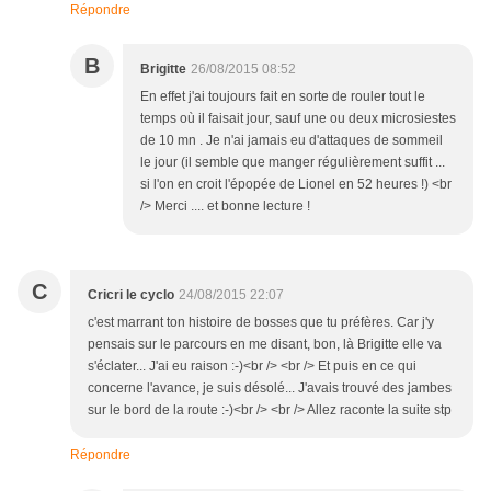
Répondre
B
Brigitte
26/08/2015 08:52
En effet j'ai toujours fait en sorte de rouler tout le
temps où il faisait jour, sauf une ou deux microsiestes
de 10 mn . Je n'ai jamais eu d'attaques de sommeil
le jour (il semble que manger régulièrement suffit ...
si l'on en croit l'épopée de Lionel en 52 heures !) <br
/> Merci .... et bonne lecture !
C
Cricri le cyclo
24/08/2015 22:07
c'est marrant ton histoire de bosses que tu préfères. Car j'y
pensais sur le parcours en me disant, bon, là Brigitte elle va
s'éclater... J'ai eu raison :-)<br /> <br /> Et puis en ce qui
concerne l'avance, je suis désolé... J'avais trouvé des jambes
sur le bord de la route :-)<br /> <br /> Allez raconte la suite stp
Répondre