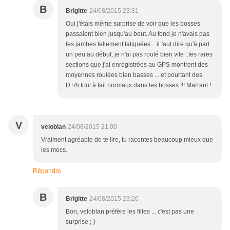
B
Brigitte
24/08/2015 23:31
Oui j'étais même surprise de voir que les bosses
passaient bien jusqu'au bout. Au fond je n'avais pas
les jambes tellement fatiguées... il faut dire qu'à part
un peu au début, je n'ai pas roulé bien vite ..les rares
sections que j'ai enregistrées au GPS montrent des
moyennes roulées bien basses ... et pourtant des
D+/h tout à fait normaux dans les bosses !!! Marrant !
V
veloblan
24/08/2015 21:00
Vraiment agréable de te lire, tu racontes beaucoup mieux que
les mecs.
Répondre
B
Brigitte
24/08/2015 23:26
Bon, veloblan préfère les filles ... c'est pas une
surprise ;-)