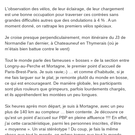
L'observation des vélos, de leur éclairage, de leur chargement
est une bonne occupation pour traverser ces contrées sans
grandes difficultés autres que des ondulations à 4 % . A un
moment donné, on rattrape les premiers vélos spéciaux.
Je croise presque perpendiculairement, mon itinéraire du J3 de
Normandie l'an dernier, à Chateauneuf en Thymerais (où je
m'étais bien battue contre le vent)
Tout le monde parle des fameuses « bosses » de la section entre
Longny-au-Perche et Mortagne, le premier point d'accueil de
Paris-Brest-Paris. Je suis ravie;-) … et comme d'habitude, si je
me fais larguer sur le plat, je remonte plutôt du monde en bosse,
ce qui est encourageant. De manière globale, les participants
sont plus rouleurs que grimpeurs, parfois lourdements chargés,
et ils appréhendent les montées un peu longues.
Six heures après mon départ, je suis à Mortagne, avec un peu
plus de 140 km au compteur … bien contente. Je découvre ce
qu'est un point d'accueil sur PBP en pleine affluence !!!! En effet,
j'ai cette caractéristique, parmi les personnes inscrites, d'être
« moyenne ». Un vrai stéréotype ! Du coup, je fais la même
chose que tout le monde, en même temps que tout le monde.