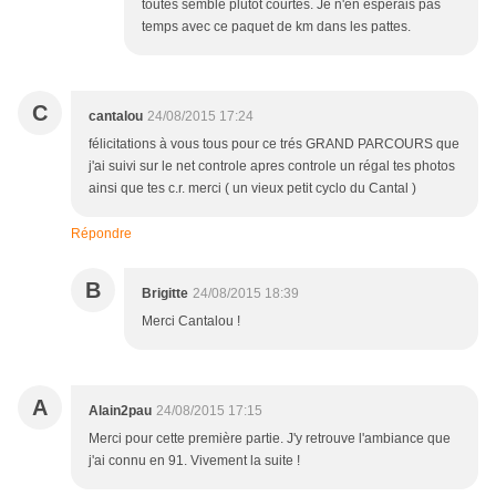
toutes semblé plutôt courtes. Je n'en espérais pas
temps avec ce paquet de km dans les pattes.
C
cantalou
24/08/2015 17:24
félicitations à vous tous pour ce trés GRAND PARCOURS que
j'ai suivi sur le net controle apres controle un régal tes photos
ainsi que tes c.r. merci ( un vieux petit cyclo du Cantal )
Répondre
B
Brigitte
24/08/2015 18:39
Merci Cantalou !
A
Alain2pau
24/08/2015 17:15
Merci pour cette première partie. J'y retrouve l'ambiance que
j'ai connu en 91. Vivement la suite !