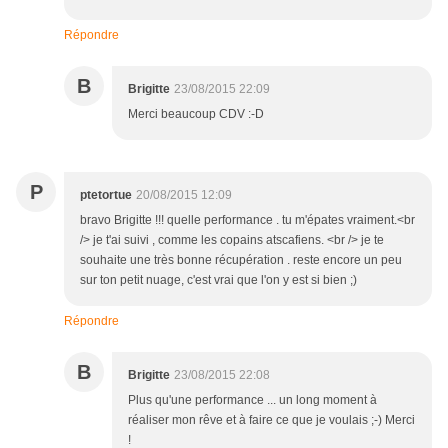
Répondre
B
Brigitte
23/08/2015 22:09
Merci beaucoup CDV :-D
P
ptetortue
20/08/2015 12:09
bravo Brigitte !!! quelle performance . tu m'épates vraiment.<br
/> je t'ai suivi , comme les copains atscafiens. <br /> je te
souhaite une très bonne récupération . reste encore un peu
sur ton petit nuage, c'est vrai que l'on y est si bien ;)
Répondre
B
Brigitte
23/08/2015 22:08
Plus qu'une performance ... un long moment à
réaliser mon rêve et à faire ce que je voulais ;-) Merci
!