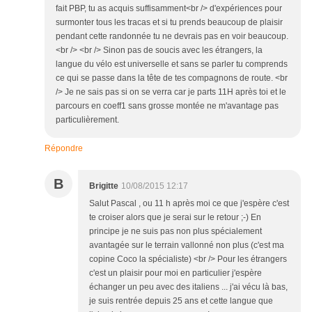
fait PBP, tu as acquis suffisamment<br /> d'expériences pour
surmonter tous les tracas et si tu prends beaucoup de plaisir
pendant cette randonnée tu ne devrais pas en voir beaucoup.
<br /> <br /> Sinon pas de soucis avec les étrangers, la
langue du vélo est universelle et sans se parler tu comprends
ce qui se passe dans la tête de tes compagnons de route. <br
/> Je ne sais pas si on se verra car je parts 11H après toi et le
parcours en coeff1 sans grosse montée ne m'avantage pas
particulièrement.
Répondre
B
Brigitte
10/08/2015 12:17
Salut Pascal , ou 11 h après moi ce que j'espère c'est
te croiser alors que je serai sur le retour ;-) En
principe je ne suis pas non plus spécialement
avantagée sur le terrain vallonné non plus (c'est ma
copine Coco la spécialiste) <br /> Pour les étrangers
c'est un plaisir pour moi en particulier j'espère
échanger un peu avec des italiens ... j'ai vécu là bas,
je suis rentrée depuis 25 ans et cette langue que