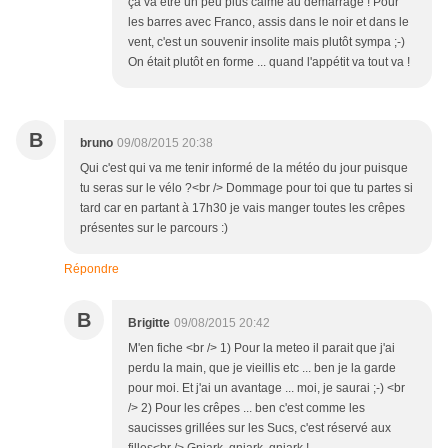
ça va être un peu plus calme au démarrage ! Pour
les barres avec Franco, assis dans le noir et dans le
vent, c'est un souvenir insolite mais plutôt sympa ;-)
On était plutôt en forme ... quand l'appétit va tout va !
B
bruno
09/08/2015 20:38
Qui c'est qui va me tenir informé de la météo du jour puisque
tu seras sur le vélo ?<br /> Dommage pour toi que tu partes si
tard car en partant à 17h30 je vais manger toutes les crêpes
présentes sur le parcours :)
Répondre
B
Brigitte
09/08/2015 20:42
M'en fiche <br /> 1) Pour la meteo il parait que j'ai
perdu la main, que je vieillis etc ... ben je la garde
pour moi. Et j'ai un avantage ... moi, je saurai ;-) <br
/> 2) Pour les crêpes ... ben c'est comme les
saucisses grillées sur les Sucs, c'est réservé aux