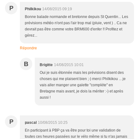
P
Philkikou
14/08/2015 09:19
Bonne balade normande et bretonne depuis St Quentin... Les
prévisions météo n'ont pas l'air trop mal (pluie, vent ) .. Ca ne
devrait pas être comme votre BRM600 d'enfer !! Profitez et
gérez...
Répondre
B
Brigitte
14/08/2015 10:01
Oui je suis étonnée mais les prévisions disent des
choses qui me plaisent bien ;-) merci Philkikou ... je
vais aller manger une galette "complète" en
Bretagne mais avant, je dois la mériter :-) et après
aussi !
P
pascal
10/08/2015 10:25
En participant à PBP ça va être pour toi une validation de
toutes ces heures passées sur le vélo même si tu n'as jamais