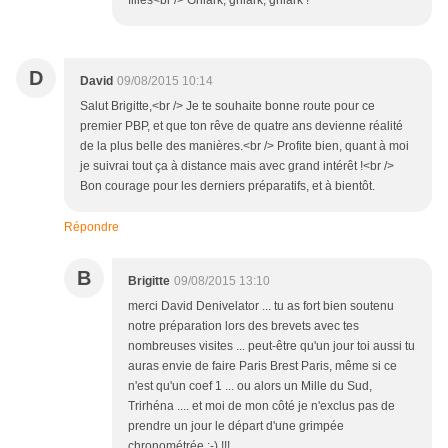
filles<br /> Gniark, gniark, gniark !
D
David
09/08/2015 10:14
Salut Brigitte,<br /> Je te souhaite bonne route pour ce
premier PBP, et que ton rêve de quatre ans devienne réalité
de la plus belle des manières.<br /> Profite bien, quant à moi
je suivrai tout ça à distance mais avec grand intérêt !<br />
Bon courage pour les derniers préparatifs, et à bientôt.
Répondre
B
Brigitte
09/08/2015 13:10
merci David Denivelator ... tu as fort bien soutenu
notre préparation lors des brevets avec tes
nombreuses visites ... peut-être qu'un jour toi aussi tu
auras envie de faire Paris Brest Paris, même si ce
n'est qu'un coef 1 ... ou alors un Mille du Sud,
Trirhéna .... et moi de mon côté je n'exclus pas de
prendre un jour le départ d'une grimpée
chronométrée ;-) !!!