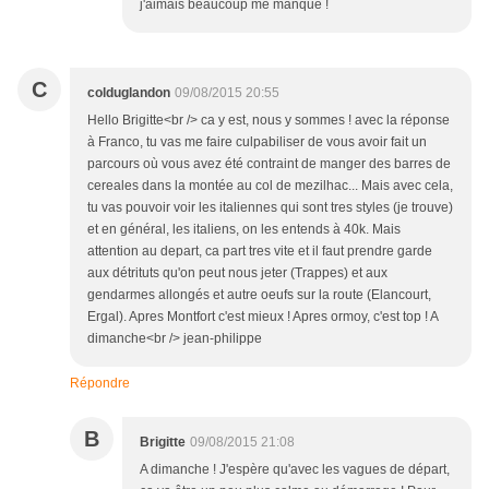
j'aimais beaucoup me manque !
C
colduglandon
09/08/2015 20:55
Hello Brigitte<br /> ca y est, nous y sommes ! avec la réponse
à Franco, tu vas me faire culpabiliser de vous avoir fait un
parcours où vous avez été contraint de manger des barres de
cereales dans la montée au col de mezilhac... Mais avec cela,
tu vas pouvoir voir les italiennes qui sont tres styles (je trouve)
et en général, les italiens, on les entends à 40k. Mais
attention au depart, ca part tres vite et il faut prendre garde
aux détrituts qu'on peut nous jeter (Trappes) et aux
gendarmes allongés et autre oeufs sur la route (Elancourt,
Ergal). Apres Montfort c'est mieux ! Apres ormoy, c'est top ! A
dimanche<br /> jean-philippe
Répondre
B
Brigitte
09/08/2015 21:08
A dimanche ! J'espère qu'avec les vagues de départ,