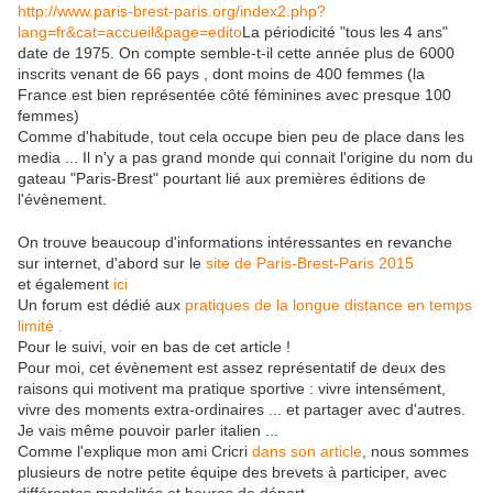
http://www.paris-brest-paris.org/index2.php?
lang=fr&cat=accueil&page=edito
La périodicité "tous les 4 ans"
date de 1975. On compte semble-t-il cette année plus de 6000
inscrits venant de 66 pays , dont moins de 400 femmes (la
France est bien représentée côté féminines avec presque 100
femmes)
Comme d'habitude, tout cela occupe bien peu de place dans les
media ... Il n'y a pas grand monde qui connait l'origine du nom du
gateau "Paris-Brest" pourtant lié aux premières éditions de
l'évènement.
On trouve beaucoup d'informations intéressantes en revanche
sur internet, d'abord sur le
site de Paris-Brest-Paris 2015
et également
ici
Un forum est dédié aux
pratiques de la longue distance en temps
limité .
Pour le suivi, voir en bas de cet article !
Pour moi, cet évènement est assez représentatif de deux des
raisons qui motivent ma pratique sportive : vivre intensément,
vivre des moments extra-ordinaires ... et partager avec d'autres.
Je vais même pouvoir parler italien ...
Comme l'explique mon ami Cricri
dans son article
, nous sommes
plusieurs de notre petite équipe des brevets à participer, avec