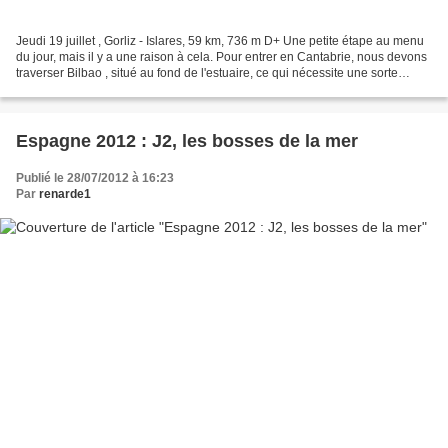
Jeudi 19 juillet , Gorliz - Islares, 59 km, 736 m D+ Une petite étape au menu
du jour, mais il y a une raison à cela. Pour entrer en Cantabrie, nous devons
traverser Bilbao , situé au fond de l'estuaire, ce qui nécessite une sorte
d'aller-retour vers...
Espagne 2012 : J2, les bosses de la mer
Publié le 28/07/2012 à 16:23
Par
renarde1