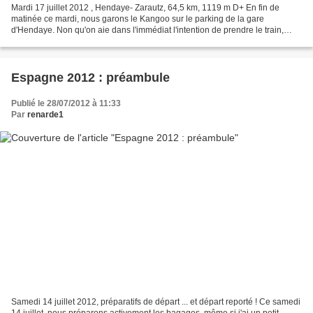
Mardi 17 juillet 2012 , Hendaye- Zarautz, 64,5 km, 1119 m D+ En fin de
matinée ce mardi, nous garons le Kangoo sur le parking de la gare
d'Hendaye. Non qu'on aie dans l'immédiat l'intention de prendre le train,
mais c'est la meilleure idée de parking...
Espagne 2012 : préambule
Publié le 28/07/2012 à 11:33
Par
renarde1
Samedi 14 juillet 2012, préparatifs de départ ... et départ reporté ! Ce samedi
14 juillet, nous préparons activement les bagages, même si j'ai un petit