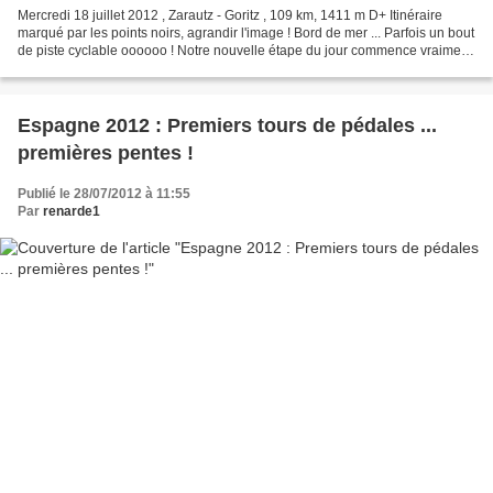
Mercredi 18 juillet 2012 , Zarautz - Goritz , 109 km, 1411 m D+ Itinéraire
marqué par les points noirs, agrandir l'image ! Bord de mer ... Parfois un bout
de piste cyclable oooooo ! Notre nouvelle étape du jour commence vraiment
le long de la mer ! C'est...
Espagne 2012 : Premiers tours de pédales ...
premières pentes !
Publié le 28/07/2012 à 11:55
Par
renarde1