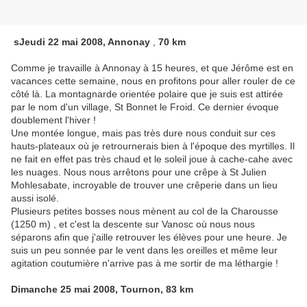
sJeudi 22 mai 2008, Annonay
,
70 km
Comme je travaille à Annonay à 15 heures, et que Jérôme est en
vacances cette semaine, nous en profitons pour aller rouler de ce
côté là. La montagnarde orientée polaire que je suis est attirée
par le nom d'un village, St Bonnet le Froid. Ce dernier évoque
doublement l'hiver !
Une montée longue, mais pas très dure nous conduit sur ces
hauts-plateaux où je retrournerais bien à l'époque des myrtilles. Il
ne fait en effet pas très chaud et le soleil joue à cache-cahe avec
les nuages. Nous nous arrêtons pour une crêpe à St Julien
Mohlesabate, incroyable de trouver une crêperie dans un lieu
aussi isolé.
Plusieurs petites bosses nous mènent au col de la Charousse
(1250 m) , et c'est la descente sur Vanosc où nous nous
séparons afin que j'aille retrouver les élèves pour une heure. Je
suis un peu sonnée par le vent dans les oreilles et même leur
agitation coutumière n'arrive pas à me sortir de ma léthargie !
Dimanche 25 mai 2008, Tournon, 83 km