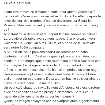
Le vélo nautique
Il faut être motivé ce dimanche matin pour quitter Valence à 7
heures afin d'aller s'inscrire au rallye du Doux. En effet, depuis le
lever du jour, des trombes d'eau se déversent sur Bourg les
Valence. Mais maintenant qu'on s'est levé pour regarder ... on y
va !
A l'instant de la décision et du départ la pluie semble se calmer.
La première véritable averse nous touche à la bifurcation vers
Colombier le Vieux. On a fait 10 km, et à partir de là l'humidité
sera notre fidèle compagne.
A St Félicien, nous pouvons choisir de rentrer et de nous
contenter de 56 km. C'est alors que la pluie s'arrête : donc on
continue. Une magnifique petite route nous mène à Nozières par
FontFreyde. Le déluge et le brouillard nous cueillent sur les
crêtes, et là, on ne sait plus très bien si on pédale ou si on nage.
Heureusement la pluie est relativement tiède. Il me vient l'idée
d'aller nager un peu dans le Doux tout en bas, je suis certaine de
n'avoir aucune peine ... à me mouiller !
Un petit café chaud au ravitaillement d'Arlebosc, et c'est le retour
avec des conditions météo presque clémentes. Serais-ce un
rayon de soleil qui tente de percer les nuages ?
Quelques images envoyées par les sympathiques organisateurs