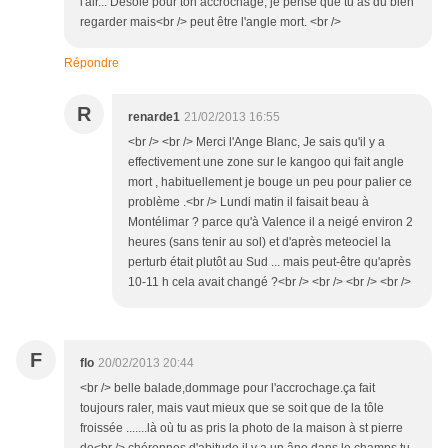
l'air... Désolé pour ton accrochage, je pense que tu as du bien
regarder mais<br /> peut être l'angle mort. <br />
Répondre
R
renarde1
21/02/2013 16:55
<br /> <br /> Merci l'Ange Blanc, Je sais qu'il y a
effectivement une zone sur le kangoo qui fait angle
mort , habituellement je bouge un peu pour palier ce
problème .<br /> Lundi matin il faisait beau à
Montélimar ? parce qu'à Valence il a neigé environ 2
heures (sans tenir au sol) et d'après meteociel la
perturb était plutôt au Sud ... mais peut-être qu'après
10-11 h cela avait changé ?<br /> <br /> <br /> <br />
F
flo
20/02/2013 20:44
<br /> belle balade,dommage pour l'accrochage.ça fait
toujours raler, mais vaut mieux que se soit que de la tôle
froissée .......là où tu as pris la photo de la maison à st pierre