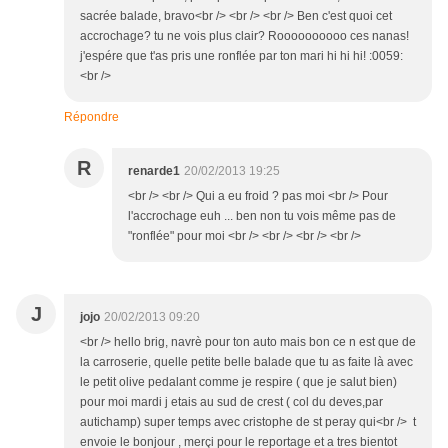
sacrée balade, bravo<br /> <br /> <br /> Ben c'est quoi cet
accrochage? tu ne vois plus clair? Roooooooooo ces nanas!
j'espére que t'as pris une ronflée par ton mari hi hi hi! :0059:
<br />
Répondre
R
renarde1
20/02/2013 19:25
<br /> <br /> Qui a eu froid ? pas moi <br /> Pour
l'accrochage euh ... ben non tu vois même pas de
"ronflée" pour moi <br /> <br /> <br /> <br />
J
jojo
20/02/2013 09:20
<br /> hello brig, navrè pour ton auto mais bon ce n est que de
la carroserie, quelle petite belle balade que tu as faite là avec
le petit olive pedalant comme je respire ( que je salut bien)
pour moi mardi j etais au sud de crest ( col du deves,par
autichamp) super temps avec cristophe de st peray qui<br /> t
envoie le bonjour , merçi pour le reportage et a tres bientot