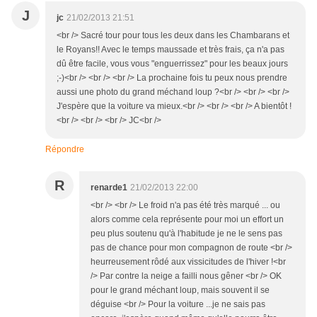
J
jc
21/02/2013 21:51
<br /> Sacré tour pour tous les deux dans les Chambarans et
le Royans!! Avec le temps maussade et très frais, ça n'a pas
dû être facile, vous vous "enguerrissez" pour les beaux jours
;-)<br /> <br /> <br /> La prochaine fois tu peux nous prendre
aussi une photo du grand méchand loup ?<br /> <br /> <br />
J'espère que la voiture va mieux.<br /> <br /> <br /> A bientôt !
<br /> <br /> <br /> JC<br />
Répondre
R
renarde1
21/02/2013 22:00
<br /> <br /> Le froid n'a pas été très marqué ... ou
alors comme cela représente pour moi un effort un
peu plus soutenu qu'à l'habitude je ne le sens pas
pas de chance pour mon compagnon de route <br />
heurreusement rôdé aux vissicitudes de l'hiver !<br
/> Par contre la neige a failli nous gêner <br /> OK
pour le grand méchant loup, mais souvent il se
déguise <br /> Pour la voiture ...je ne sais pas