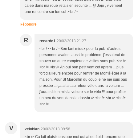
calée dans ma roue j'étais en sécurité ... @ Jojo , vivement
une rencontre sur ton col .<br />
Répondre
R
renarde1
20/02/2013 21:27
<br /> <br /> Bon tant mieux pour la pub, d'autres
personnes avaient aussi le problème, j'essaierai de
trouver un autre compteur de visites sans pub.<br />
<br /> <br /> Ah oui bon petit vent cet aprem ... plus
fort d'ailleurs encore pour rentrer de Montéléger à la
maison. Pour St Marcellin du coup je ne me suis pas
pressée ... ça allait au retour vélo dans la voiture ...
j'aurais bien mis la voiture sur le vélo !!! pour profiter
un peu du vent dans le dos<br /> <br /> <br /> <br />
<br />
V
veloblan
20/02/2013 09:58
<br /> Ca fait plaisir, pas que moi qui ai eu froid , encore une