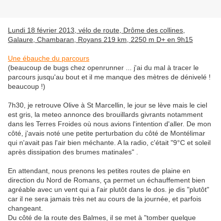
Lundi 18 février 2013, vélo de route, Drôme des collines,
Galaure, Chambaran, Royans 219 km, 2250 m D+ en 9h15
Une ébauche du parcours
(beaucoup de bugs chez openrunner ... j'ai du mal à tracer le
parcours jusqu'au bout et il me manque des mètres de dénivelé !
beaucoup !)
7h30, je retrouve Olive à St Marcellin, le jour se lève mais le ciel
est gris, la meteo annonce des brouillards givrants notamment
dans les Terres Froides où nous avions l'intention d'aller. De mon
côté, j'avais noté une petite perturbation du côté de Montélimar
qui n'avait pas l'air bien méchante. A la radio, c'était "9°C et soleil
après dissipation des brumes matinales" .
En attendant, nous prenons les petites routes de plaine en
direction du Nord de Romans, ça permet un échauffement bien
agréable avec un vent qui a l'air plutôt dans le dos. je dis "plutôt"
car il ne sera jamais très net au cours de la journée, et parfois
changeant.
Du côté de la route des Balmes, il se met à "tomber quelque