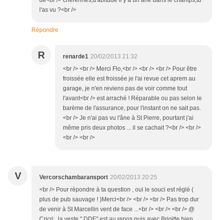
de<br /> chérennes,d'abitude il y a un âne dans le champs,tu
l'as vu ?<br />
Répondre
R
renarde1
20/02/2013 21:32
<br /> <br /> Merci Flo,<br /> <br /> <br /> Pour être
froissée elle est froissée je l'ai revue cet aprem au
garage, je n'en reviens pas de voir comme tout
l'avant<br /> est arraché ! Réparable ou pas selon le
barème de l'assurance, pour l'instant on ne sait pas.
<br /> Je n'ai pas vu l'âne à St Pierre, pourtant j'ai
même pris deux photos ... il se cachait ?<br /> <br />
<br /> <br />
V
Vercorschambaransport
20/02/2013 20:25
<br /> Pour répondre à ta question , oui le souci est réglé (
plus de pub sauvage ! )Merci<br /> <br /> <br /> Pas trop dur
de venir à St Marcellin vent de face ...<br /> <br /> <br /> @
Cricri , la veste " DDE" est au repos puis avec Brigitte bien