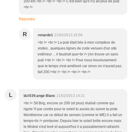
200 km.<br /> <br /> <br /> C'est bien qu'il n'y ait plus de pub.
<br />
Répondre
R
renarde1
21/02/2013 16:58
<br /> <br /> La pub était liée à mon compteur de
visites , quelques lignes de code venues d'un site
extérieur ... il faudrait que<br /> j'en trouve un sans
pub !<br /> <br /> <br /> Pour nous heureusement
que le temps s'est amélioré car sinon on n'aurait pas
fait 200 !<br /> <br /> <br /> <br />
L
l&#039;ange Blanc
21/02/2013 14:21
<br /> Slt Brig, encore un 200 (et plus) réalisé comme qui
rigole !!! par contre pour le soleil tu aurais du suivre ta piste
Montilienne car ce début de semain (comme le WE) il a fait un
temps<br /> printanier. Depuis hier le soleil brille encore mais
le Mistral s'est levé et aujourd'hui il a passablement rafraichi