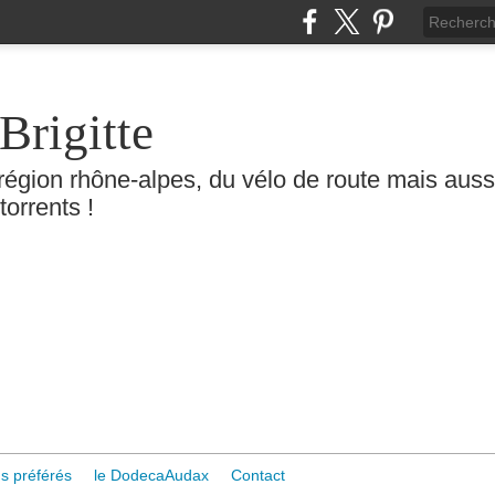
Brigitte
région rhône-alpes, du vélo de route mais aussi 
torrents !
s préférés
le DodecaAudax
Contact