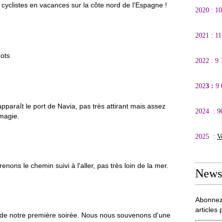
r cyclistes en vacances sur la côte nord de l'Espagne !
2020 : 1
2021 : 1
gots
2022 : 9
202
3 :
9
pparaît le port de Navia, pas très attirant mais assez
2024 : 9
magie.
2025 :
V
enons le chemin suivi à l'aller, pas très loin de la mer.
Newsl
Abonnez
articles 
rt de notre première soirée. Nous nous souvenons d'une