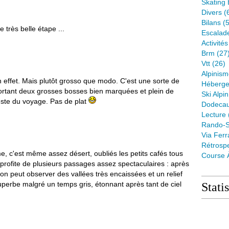
Skating 
Divers
(
Bilans
(5
très belle étape ...
Escalad
Activité
Brm
(27
Vtt
(26)
Alpinis
n effet. Mais plutôt grosso que modo. C'est une sorte de
Héberge
ortant deux grosses bosses bien marquées et plein de
Ski Alpin
 reste du voyage. Pas de plat
Dodeca
Lecture
Rando-S
Via Ferr
Rétrospe
, c'est même assez désert, oubliés les petits cafés tous
Course 
profite de plusieurs passages assez spectaculaires : après
, on peut observer des vallées très encaissées et un relief
uperbe malgré un temps gris, étonnant après tant de ciel
Stati