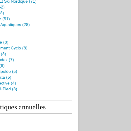
Et Ski Nordique
(71)
62)
8)
e
(51)
s Aquatiques
(28)
)
me
(8)
ment Cyclo
(8)
(8)
udax
(7)
(6)
péléo
(5)
ata
(5)
ctive
(4)
À Pied
(3)
stiques annuelles