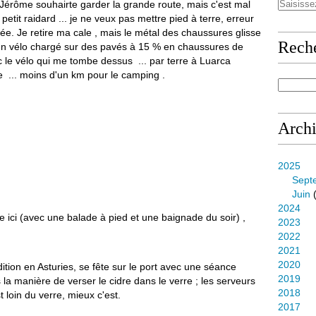
Jérôme souhairte garder la grande route, mais c'est mal
etit raidard ... je ne veux pas mettre pied à terre, erreur
vée. Je retire ma cale , mais le métal des chaussures glisse
Rech
un vélo chargé sur des pavés à 15 % en chaussures de
c le vélo qui me tombe dessus ... par terre à Luarca
ée ... moins d'un km pour le camping .
Arch
2025
Sept
Juin
(
2024
ici (avec une balade à pied et une baignade du soir) ,
2023
2022
2021
2020
ition en Asturies, se fête sur le port avec une séance
2019
 la manière de verser le cidre dans le verre ; les serveurs
2018
st loin du verre, mieux c'est.
2017