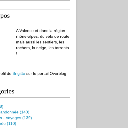
opos
A Valence et dans la région
rhône-alpes, du vélo de route
mais aussi les sentiers, les
rochers, la neige, les torrents
!
rofil de
Brigitte
sur le portail Overblog
ories
8)
Randonnée
(149)
s - Voyages
(139)
née
(110)