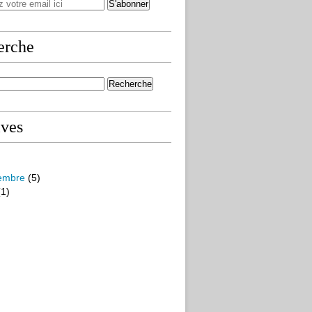
erche
ives
embre
(5)
1)