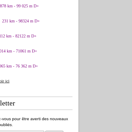
0878 km - 99 025 m D+
1 231 km - 98324 m D+
 112 km - 82122 m D+
 014 km - 71061 m D+
065 km - 76 362 m D+
oir ici
etter
-vous pour être averti des nouveaux
publiés.