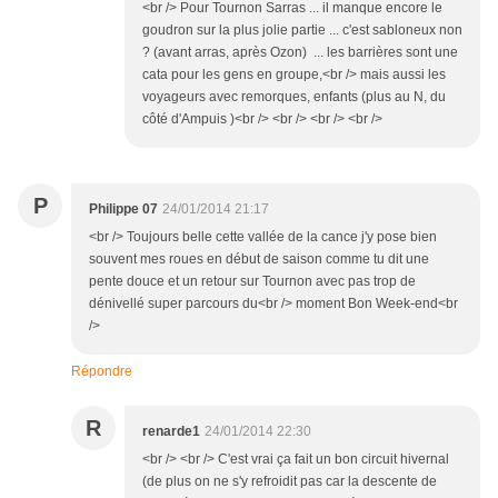
<br /> Pour Tournon Sarras ... il manque encore le
goudron sur la plus jolie partie ... c'est sabloneux non
? (avant arras, après Ozon) ... les barrières sont une
cata pour les gens en groupe,<br /> mais aussi les
voyageurs avec remorques, enfants (plus au N, du
côté d'Ampuis )<br /> <br /> <br /> <br />
P
Philippe 07
24/01/2014 21:17
<br /> Toujours belle cette vallée de la cance j'y pose bien
souvent mes roues en début de saison comme tu dit une
pente douce et un retour sur Tournon avec pas trop de
dénivellé super parcours du<br /> moment Bon Week-end<br
/>
Répondre
R
renarde1
24/01/2014 22:30
<br /> <br /> C'est vrai ça fait un bon circuit hivernal
(de plus on ne s'y refroidit pas car la descente de