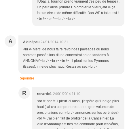
l'Ubac à Tournon prend vraiment très peu de temps) .
On peut aussi joindre Colombier le Vieux,<br /> ça
fait un circuit de même difficulté. Bon WE à toi aussi !
<br /> <br /> <br /> <br />
A
Alain2pau
24/01/2014 10:21
<br /> Merci de nous faire revoir des paysages où nous
sommes passés lors d'une concentration de tandems à
ANNONAY.<br /> <br /> <br /> Il pleut sur les Pyrénées
(Bases), il neige plus haut. Restez au sec.<br />
Répondre
R
renarde1
24/01/2014 11:10
<br /> <br /> Il pleut ici aussi, j'espère qu'il neige plus
haut (j'ai cru comprendre que de gros volumes de
précipitations sont<br /> annoncés sur les pyrénées)
<br /> J'ai bien fait de profiter de la Cance hier. La
ville d'Annonay est très malcommode pour les vélos,