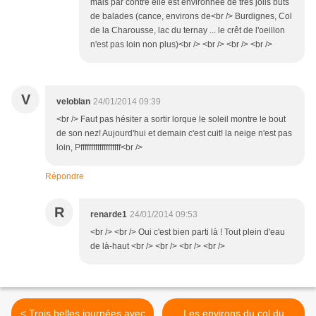
mais par contre elle est environnée de très jolis buts
de balades (cance, environs de<br /> Burdignes, Col
de la Charousse, lac du ternay ... le crêt de l'oeillon
n'est pas loin non plus)<br /> <br /> <br /> <br />
V
veloblan
24/01/2014 09:39
<br /> Faut pas hésiter a sortir lorque le soleil montre le bout
de son nez! Aujourd'hui et demain c'est cuit! la neige n'est pas
loin, Pfffffffffffffffffff<br />
Répondre
R
renarde1
24/01/2014 09:53
<br /> <br /> Oui c'est bien parti là ! Tout plein d'eau
de là-haut <br /> <br /> <br /> <br />
< Trois belles journées avec
Les environs du col du