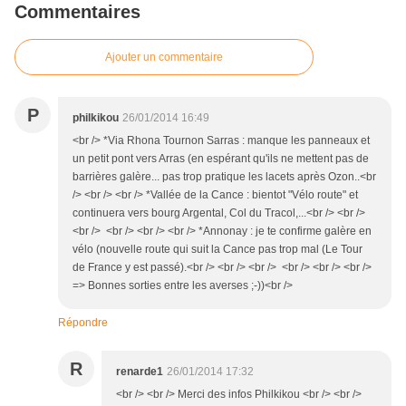
Commentaires
Ajouter un commentaire
P
philkikou
26/01/2014 16:49
<br /> *Via Rhona Tournon Sarras : manque les panneaux et
un petit pont vers Arras (en espérant qu'ils ne mettent pas de
barrières galère... pas trop pratique les lacets après Ozon..<br
/> <br /> <br /> *Vallée de la Cance : bientot "Vélo route" et
continuera vers bourg Argental, Col du Tracol,...<br /> <br />
<br /> <br /> <br /> <br /> *Annonay : je te confirme galère en
vélo (nouvelle route qui suit la Cance pas trop mal (Le Tour
de France y est passé).<br /> <br /> <br /> <br /> <br /> <br />
=> Bonnes sorties entre les averses ;-))<br />
Répondre
R
renarde1
26/01/2014 17:32
<br /> <br /> Merci des infos Philkikou <br /> <br />