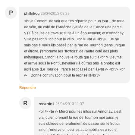
P
philkikou
26/04/2013 09:39
<br /> Content de voir que t'es répartie pour un tour .. de roue,
de vélo, du coté de l'Ardèche (vallée de la Cance une partie
VTT à cause de travaux suite à un éboulement) et d'Annonay.
Ville pas<br /> top pour le vélo ..<br /> <br /> <br /> Je ne
sais pas si vous êts passé par la rue de Tournon (sens unique
et étroite, j'emprunte les "trottoirs" de l'autre coté des plots
métalliques. Sinon la nouvelle route qui suit la<br /> Deume
et arrive sous le Pont Chevalier (là où t'as pris la photo) est
agréable (Le Tour de France est passé par là)<br /> <br /> <br
/> Bonne continuation pour ta reprise !!!<br />
Répondre
R
renarde1
26/04/2013 11:37
<br /> <br /> Merci pour les infos sur Annonay, c'est
vrai qu'en prenant la rue de Tournon moi aussi je
suis obligée généralement de passer sur le trottoir
sinon j'énerve un peu les automobilistes à rouler