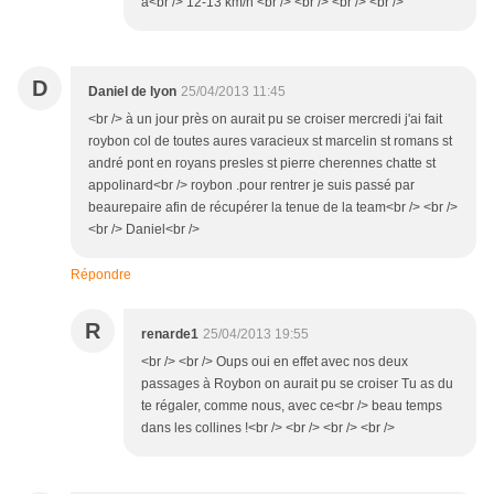
à<br /> 12-13 km/h <br /> <br /> <br /> <br />
D
Daniel de lyon
25/04/2013 11:45
<br /> à un jour près on aurait pu se croiser mercredi j'ai fait
roybon col de toutes aures varacieux st marcelin st romans st
andré pont en royans presles st pierre cherennes chatte st
appolinard<br /> roybon .pour rentrer je suis passé par
beaurepaire afin de récupérer la tenue de la team<br /> <br />
<br /> Daniel<br />
Répondre
R
renarde1
25/04/2013 19:55
<br /> <br /> Oups oui en effet avec nos deux
passages à Roybon on aurait pu se croiser Tu as du
te régaler, comme nous, avec ce<br /> beau temps
dans les collines !<br /> <br /> <br /> <br />