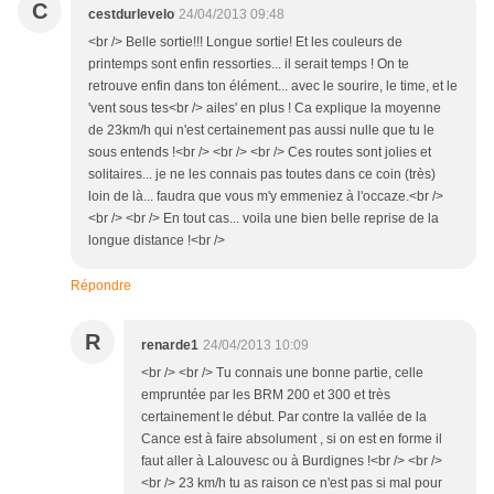
C
cestdurlevelo
24/04/2013 09:48
<br /> Belle sortie!!! Longue sortie! Et les couleurs de
printemps sont enfin ressorties... il serait temps ! On te
retrouve enfin dans ton élément... avec le sourire, le time, et le
'vent sous tes<br /> ailes' en plus ! Ca explique la moyenne
de 23km/h qui n'est certainement pas aussi nulle que tu le
sous entends !<br /> <br /> <br /> Ces routes sont jolies et
solitaires... je ne les connais pas toutes dans ce coin (très)
loin de là... faudra que vous m'y emmeniez à l'occaze.<br />
<br /> <br /> En tout cas... voila une bien belle reprise de la
longue distance !<br />
Répondre
R
renarde1
24/04/2013 10:09
<br /> <br /> Tu connais une bonne partie, celle
empruntée par les BRM 200 et 300 et très
certainement le début. Par contre la vallée de la
Cance est à faire absolument , si on est en forme il
faut aller à Lalouvesc ou à Burdignes !<br /> <br />
<br /> 23 km/h tu as raison ce n'est pas si mal pour