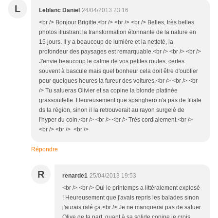
L
Leblanc Daniel
24/04/2013 23:16
<br /> Bonjour Brigitte,<br /> <br /> <br /> Belles, très belles
photos illustrant la transformation étonnante de la nature en
15 jours. Il y a beaucoup de lumière et la netteté, la
profondeur des paysages est remarquable.<br /> <br /> <br />
J'envie beaucoup le calme de vos petites routes, certes
souvent à bascule mais quel bonheur cela doit être d'oublier
pour quelques heures la fureur des voitures.<br /> <br /> <br
/> Tu salueras Olivier et sa copine la blonde platinée
grassouilette. Heureusement que spanghero n'a pas de filiale
ds la région, sinon il la retrouverait au rayon surgelé de
l'hyper du coin.<br /> <br /> <br /> Très cordialement.<br />
<br /> <br /> <br />
Répondre
R
renarde1
25/04/2013 19:53
<br /> <br /> Oui le printemps a littéralement explosé
! Heureusement que j'avais repris les balades sinon
j'aurais raté ça <br /> Je ne manquerai pas de saluer
Olive de ta part, quant à sa solide copine je crois