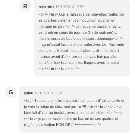
R
renarde1
15/10/2013 12:52
<br /> <br /> Oui le ratissage de nouvelles routes me
sert parfois d'élément de motivation, quand j'en
manque un peu <br /> Je risque de passer chez toi
vendredi en cours de journée (fin de matinée) ...
mais tu seras au boulôt dommage , dommage<br />
... ça m'aurait fait plaisir de rouler avec toi. Pas roulé
ce matin ... il pleut il pleut il pleut ... et il me reste 3
heures avant d'aller bosser , je vais finir par aller
faire floc floc<br /> dans les flaques avec le mulet ...
<br /> <br /> <br /> <br />
G
gillou
12/10/2013 11:07
<br /> Tu as roulé , c'est déja pas mal , aujourd'hui ca caille et
je voie la neige de chez moi grrrrrrr!!!!!,.<br /> <br /> <br /> ta
bien fait d'aller au boulot , avec ce temps de chien .<br /> <br
/> <br /> je pense venir rouler en bas un de ces quatres et
réglé ma cotisation BON WE à ++++++++<br />