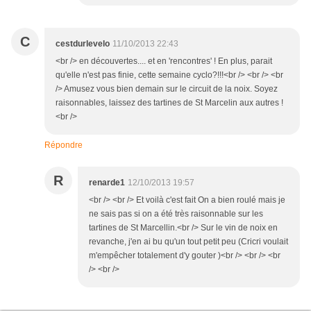
C
cestdurlevelo
11/10/2013 22:43
<br /> en découvertes.... et en 'rencontres' ! En plus, parait
qu'elle n'est pas finie, cette semaine cyclo?!!!<br /> <br /> <br
/> Amusez vous bien demain sur le circuit de la noix. Soyez
raisonnables, laissez des tartines de St Marcelin aux autres !
<br />
Répondre
R
renarde1
12/10/2013 19:57
<br /> <br /> Et voilà c'est fait On a bien roulé mais je
ne sais pas si on a été très raisonnable sur les
tartines de St Marcellin.<br /> Sur le vin de noix en
revanche, j'en ai bu qu'un tout petit peu (Cricri voulait
m'empêcher totalement d'y gouter )<br /> <br /> <br
/> <br />