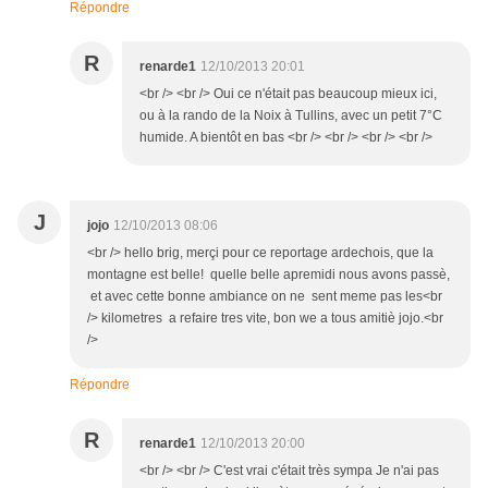
Répondre
R
renarde1
12/10/2013 20:01
<br /> <br /> Oui ce n'était pas beaucoup mieux ici,
ou à la rando de la Noix à Tullins, avec un petit 7°C
humide. A bientôt en bas <br /> <br /> <br /> <br />
J
jojo
12/10/2013 08:06
<br /> hello brig, merçi pour ce reportage ardechois, que la
montagne est belle! quelle belle apremidi nous avons passè,
et avec cette bonne ambiance on ne sent meme pas les<br
/> kilometres a refaire tres vite, bon we a tous amitiè jojo.<br
/>
Répondre
R
renarde1
12/10/2013 20:00
<br /> <br /> C'est vrai c'était très sympa Je n'ai pas