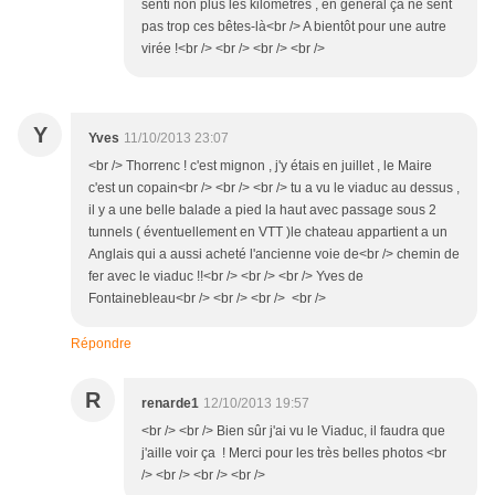
senti non plus les kilomètres , en général ça ne sent
pas trop ces bêtes-là<br /> A bientôt pour une autre
virée !<br /> <br /> <br /> <br />
Y
Yves
11/10/2013 23:07
<br /> Thorrenc ! c'est mignon , j'y étais en juillet , le Maire
c'est un copain<br /> <br /> <br /> tu a vu le viaduc au dessus ,
il y a une belle balade a pied la haut avec passage sous 2
tunnels ( éventuellement en VTT )le chateau appartient a un
Anglais qui a aussi acheté l'ancienne voie de<br /> chemin de
fer avec le viaduc !!<br /> <br /> <br /> Yves de
Fontainebleau<br /> <br /> <br /> <br />
Répondre
R
renarde1
12/10/2013 19:57
<br /> <br /> Bien sûr j'ai vu le Viaduc, il faudra que
j'aille voir ça ! Merci pour les très belles photos <br
/> <br /> <br /> <br />