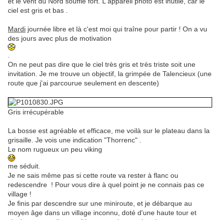
et le vent du Nord souffle fort. L'appareil photo est inutile, car le
ciel est gris et bas .
Mardi
journée libre et là c'est moi qui traîne pour partir ! On a vu
des jours avec plus de motivation
.
On ne peut pas dire que le ciel très gris et très triste soit une
invitation. Je me trouve un objectif, la grimpée de Talencieux (une
route que j'ai parcourue seulement en descente)
Gris irrécupérable
La bosse est agréable et efficace, me voilà sur le plateau dans la
grisaille. Je vois une indication "Thorrenc" .
Le nom rugueux un peu viking
me séduit.
Je ne sais même pas si cette route va rester à flanc ou
redescendre ! Pour vous dire à quel point je ne connais pas ce
village !
Je finis par descendre sur une miniroute, et je débarque au
moyen âge dans un village inconnu, doté d'une haute tour et