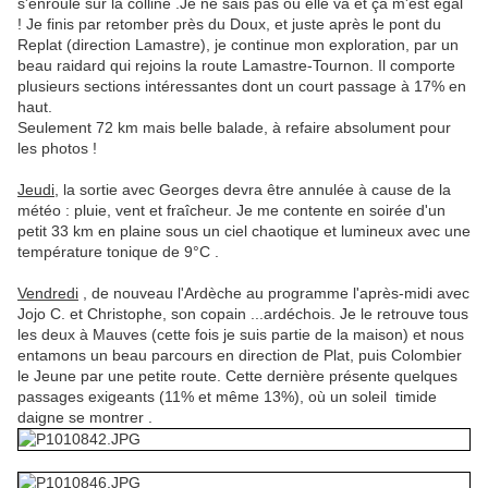
s'enroule sur la colline .Je ne sais pas où elle va et ça m'est égal
! Je finis par retomber près du Doux, et juste après le pont du
Replat (direction Lamastre), je continue mon exploration, par un
beau raidard qui rejoins la route Lamastre-Tournon. Il comporte
plusieurs sections intéressantes dont un court passage à 17% en
haut.
Seulement 72 km mais belle balade, à refaire absolument pour
les photos !
Jeudi
, la sortie avec Georges devra être annulée à cause de la
météo : pluie, vent et fraîcheur. Je me contente en soirée d'un
petit 33 km en plaine sous un ciel chaotique et lumineux avec une
température tonique de 9°C .
Vendredi
, de nouveau l'Ardèche au programme l'après-midi avec
Jojo C. et Christophe, son copain ...ardéchois. Je le retrouve tous
les deux à Mauves (cette fois je suis partie de la maison) et nous
entamons un beau parcours en direction de Plat, puis Colombier
le Jeune par une petite route. Cette dernière présente quelques
passages exigeants (11% et même 13%), où un soleil timide
daigne se montrer .