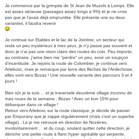
Je commence par la grimpée de St Jean de Muzols à Lemps. Elle
est assez sérieuse (passages assez longs à 9%) et je ne crois
pas que je l'avais déjà empruntée. Elle présente une ou deux
variantes, il faudra revenir
.
Je contnue sur Etables et le lac de la Jointine, un secteur qui
reste un peu mystérieux à mes yeux, je n'y passe pas souvent et
donc je n'ai pas une vison claire des routes du coin. Peu importe,
au contraire, j'aime bien me "perdre" un peu, avoir un soupçon
d'incertitude. Je rejoins la route de Colombier, je continue vers
Arlebosc, mais je remarque par terre des flèches de l'Ardéchoise,
elles vont vers Bozas ! Une nouvelle variante des parcours 3 et 4
jours !
Bien sûr je la suis ... et je traversele deuxième village inconnu de
mes roues de la semaine : Bozas ! Avec un bon 15% pour
débarquer dans ce village !
Retour vers Arlebosc sur la route classique, je décide de passer
par Empurany que je zappe régulièrement (mais c'est un superbe
village) . Là je me retrouve en direction de Nozières,
involontairement ... et du coup, voulant quitter cette direction, je
déniche une petite route à flanc hyper agréable qui serpente,