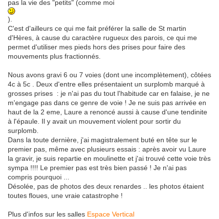
pas la vie des "petits" (comme moi
).
C'est d'ailleurs ce qui me fait préférer la salle de St martin
d'Hères, à cause du caractère rugueux des parois, ce qui me
permet d'utiliser mes pieds hors des prises pour faire des
mouvements plus fractionnés.
Nous avons gravi 6 ou 7 voies (dont une incomplètement), côtées
4c à 5c . Deux d'entre elles présentaient un surplomb marqué à
grosses prises : je n'ai pas du tout l'habitude car en falaise, je ne
m'engage pas dans ce genre de voie ! Je ne suis pas arrivée en
haut de la 2 eme, Laure a renoncé aussi à cause d'une tendinite
à l'épaule. Il y avait un mouvement violent pour sortir du
surplomb.
Dans la toute dernière, j'ai magistralement buté en tête sur le
premier pas, même avec plusieurs essais : après avoir vu Laure
la gravir, je suis repartie en moulinette et j'ai trouvé cette voie très
sympa !!!! Le premier pas est très bien passé ! Je n'ai pas
compris pourquoi ...
Désolée, pas de photos des deux renardes .. les photos étaient
toutes floues, une vraie catastrophe !
Plus d'infos sur les salles
Espace Vertical