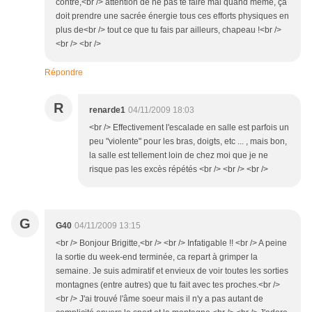
contre,<br /> attention de ne pas te faire mal quand même, ça
doit prendre une sacrée énergie tous ces efforts physiques en
plus de<br /> tout ce que tu fais par ailleurs, chapeau !<br />
<br /> <br />
Répondre
R
renarde1
04/11/2009 18:03
<br /> Effectivement l'escalade en salle est parfois un
peu "violente" pour les bras, doigts, etc ... , mais bon,
la salle est tellement loin de chez moi que je ne
risque pas les excès répétés <br /> <br /> <br />
G
G40
04/11/2009 13:15
<br /> Bonjour Brigitte,<br /> <br /> Infatigable !! <br /> A peine
la sortie du week-end terminée, ca repart à grimper la
semaine. Je suis admiratif et envieux de voir toutes les sorties
montagnes (entre autres) que tu fait avec tes proches.<br />
<br /> J'ai trouvé l'âme soeur mais il n'y a pas autant de