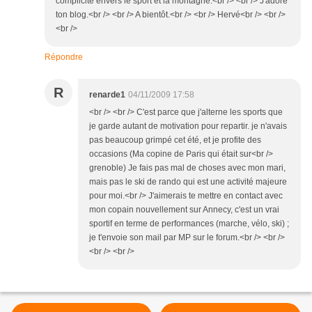
complicité envers le sport et la montagne.<br /> <br /> J'adore
ton blog.<br /> <br /> A bientôt.<br /> <br /> Hervé<br /> <br />
<br />
Répondre
R
renarde1
04/11/2009 17:58
<br /> <br /> C'est parce que j'alterne les sports que
je garde autant de motivation pour repartir. je n'avais
pas beaucoup grimpé cet été, et je profite des
occasions (Ma copine de Paris qui était sur<br />
grenoble) Je fais pas mal de choses avec mon mari,
mais pas le ski de rando qui est une activité majeure
pour moi.<br /> J'aimerais te mettre en contact avec
mon copain nouvellement sur Annecy, c'est un vrai
sportif en terme de performances (marche, vélo, ski) ;
je t'envoie son mail par MP sur le forum.<br /> <br />
<br /> <br />