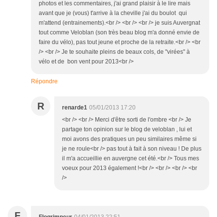
photos et les commentaires, j'ai grand plaisir à le lire mais
avant que je (vous) t'arrive à la cheville j'ai du boulot qui
m'attend (entrainements).<br /> <br /> <br /> je suis Auvergnat
tout comme Veloblan (son très beau blog m'a donné envie de
faire du vélo), pas tout jeune et proche de la retraite.<br /> <br
/> <br /> Je te souhaite pleins de beaux cols, de "virées" à
vélo et de bon vent pour 2013<br />
Répondre
R
renarde1
05/01/2013 17:20
<br /> <br /> Merci d'être sorti de l'ombre <br /> Je
partage ton opinion sur le blog de veloblan , lui et
moi avons des pratiques un peu similaires même si
je ne roule<br /> pas tout à fait à son niveau ! De plus
il m'a accueillie en auvergne cet été.<br /> Tous mes
voeux pour 2013 également !<br /> <br /> <br /> <br
/>
F