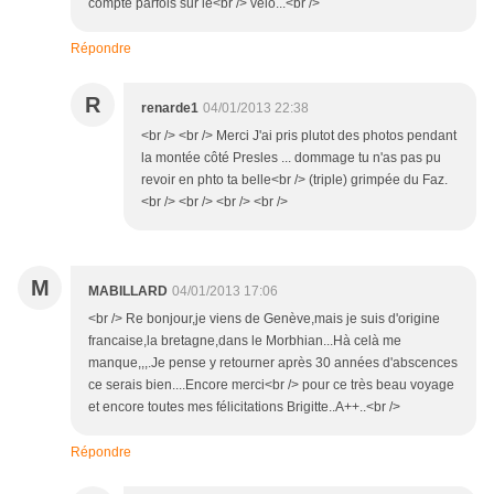
compte parfois sur le<br /> vélo...<br />
Répondre
R
renarde1
04/01/2013 22:38
<br /> <br /> Merci J'ai pris plutot des photos pendant
la montée côté Presles ... dommage tu n'as pas pu
revoir en phto ta belle<br /> (triple) grimpée du Faz.
<br /> <br /> <br /> <br />
M
MABILLARD
04/01/2013 17:06
<br /> Re bonjour,je viens de Genève,mais je suis d'origine
francaise,la bretagne,dans le Morbhian...Hà celà me
manque,,,.Je pense y retourner après 30 années d'abscences
ce serais bien....Encore merci<br /> pour ce très beau voyage
et encore toutes mes félicitations Brigitte..A++..<br />
Répondre