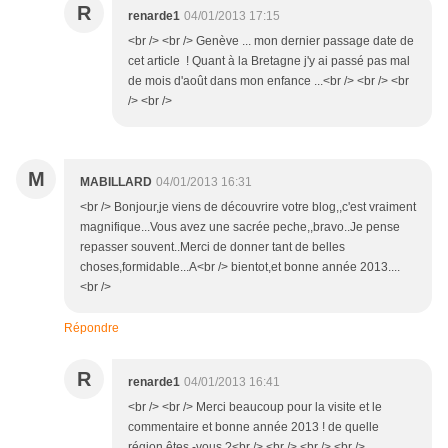
R
renarde1
04/01/2013 17:15
<br /> <br /> Genève ... mon dernier passage date de
cet article ! Quant à la Bretagne j'y ai passé pas mal
de mois d'août dans mon enfance ...<br /> <br /> <br
/> <br />
M
MABILLARD
04/01/2013 16:31
<br /> Bonjour,je viens de découvrire votre blog,,c'est vraiment
magnifique...Vous avez une sacrée peche,,bravo..Je pense
repasser souvent..Merci de donner tant de belles
choses,formidable...A<br /> bientot,et bonne année 2013....
<br />
Répondre
R
renarde1
04/01/2013 16:41
<br /> <br /> Merci beaucoup pour la visite et le
commentaire et bonne année 2013 ! de quelle
région êtes -vous ?<br /> <br /> <br /> <br />