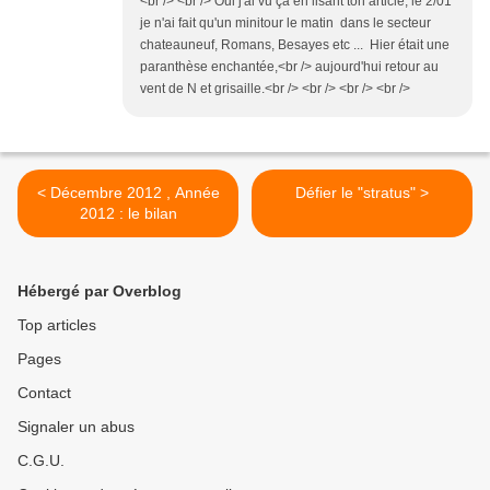
<br /> <br /> Oui j'ai vu ça en lisant ton article, le 2/01
je n'ai fait qu'un minitour le matin dans le secteur
chateauneuf, Romans, Besayes etc ... Hier était une
paranthèse enchantée,<br /> aujourd'hui retour au
vent de N et grisaille.<br /> <br /> <br /> <br />
< Décembre 2012 , Année
Défier le "stratus" >
2012 : le bilan
Hébergé par Overblog
Top articles
Pages
Contact
Signaler un abus
C.G.U.