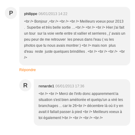
P
philippe
06/01/2013 14:22
<br /> Bonjour ,<br /> <br /> <br /> Meilleurs voeux pour 2013
. Superbe et très belle sortie ....<br /> <br /> <br /> Hier j'ai fait
un tour sur la voie verte entre st vallier et serrieres , j' avais un
peu peur de me retrouver les pneus dans l'eau ( vu les
photos que tu nous avais montrer ) <br /> mais non plus
d'eau reste juste quelques brindilles . <br /> <br /> <br /> <br
/>
Répondre
R
renarde1
06/01/2013 17:36
<br /> <br /> Merci de l'info donc apparemment la
situation s'est bien améliorée et quelqu'un a viré les
branchages ... car le 26<br /> décembre là où il y en
avait il fallait passer à pied <br /> Meilleurs voeux à
toi également !<br /> <br /> <br /> <br />