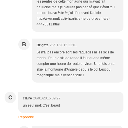
les pentes de cette montagne qui m'avait fait
halluciné mais je n'aurait pas pensé que c'était toi !
encore bravo !<br /> j'ai découvert l'article :
http://www.multiactiv.fr/article-neige-proven-ale-
44473511.html
B
Brigitte
26/01/2015 22:01
Je n'ai pas encore sorti les raquettes ni les skis de
rando . Pour le ski de rando il faut quand même
compter une heure de route environ. Une fois on a
skié la montagne d'Angèle depuis le col Lescou.
magnifique mais vent de folie !
C
claire
26/01/2015 09:27
un seul mot: C'est beau!
Répondre