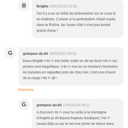
B
Brigitte
26/01/2015 22:02
Oui il y a eu un drôle de phénomène sur ce coup là
en Ardèche. Comme si la perturbation s'était noyée
dans le Rhône. de l'autre côté il n'est pas tombé
grand chose !
G
grimpeur-du-84
26/01/2015 09:52
bravo Brigitte !<br /> très belle sortie en ski de fond !<br /> les
photos sont magnifique ;)<br /> moi en ce moment j''enchaîne
les balades en raquettes près de chez moi, c'est cool d'avoir
de la neige !<br /> @+
Répondre
G
grimpeur-du-84
27/01/2015 09:11
à d'accord.<br /> pour ta sortie à la montagne
d'Angèle je dit &quot;chapeau bas&quot; !<br />
j'avais déjà vu sur le net une photo de skieur dans