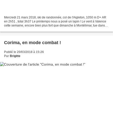
Mercredi 21 mars 2018, ski de randonnée, col de l'Aigleton, 1050 m D+ AR
en 2h51 , total 3h37 Le printemps nous a posé un lapin ! Le vent à Valence
cette semaine, encore bien plus fort que dimanche à Montélimar, tue dans
l’œuf toutes mes envies de pédaler....
Corima, en mode combat !
Publié le 20/03/2018 à 15:26
Par
Brigitte