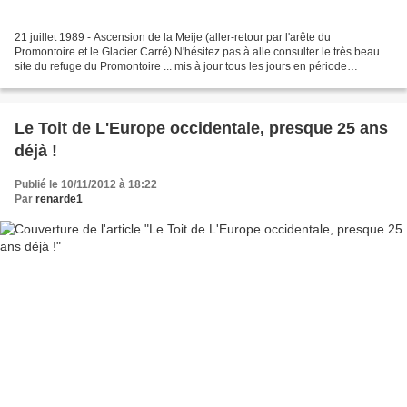
21 juillet 1989 - Ascension de la Meije (aller-retour par l'arête du
Promontoire et le Glacier Carré) N'hésitez pas à alle consulter le très beau
site du refuge du Promontoire ... mis à jour tous les jours en période
d'ouverture, et qui témoigne de la...
Le Toit de L'Europe occidentale, presque 25 ans
déjà !
Publié le 10/11/2012 à 18:22
Par
renarde1