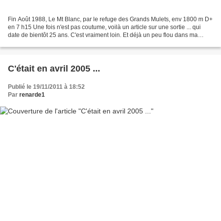
Fin Août 1988, Le Mt Blanc, par le refuge des Grands Mulets, env 1800 m D+
en 7 h15 Une fois n'est pas coutume, voilà un article sur une sortie ... qui
date de bientôt 25 ans. C'est vraiment loin. Et déjà un peu flou dans ma
mémoire. Une époque où Fille...
C'était en avril 2005 ...
Publié le 19/11/2011 à 18:52
Par
renarde1