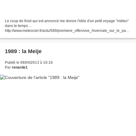
Le coup de froid qui est annoncé me donne l'idée d'un petit voyage "méteo"
dans le temps ...
http://www.meteociel.fr/actu/589/premiere_offensive_hivernale_sur_le_pays
_ce_week-end/ Novembre 2005, Pointe Sud du Glandasse ... rien à envier à
l'été indien...
1989 : la Meije
Publié le 08/04/2013 à 10:16
Par
renarde1