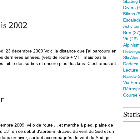
Skating 
Divers
(
Bilans
(5
Escalad
uis 2002
Activité
Brm
(27
Vtt
(26)
Alpinis
di 23 décembre 2009 Voici la distance que j'ai parcouru en
Héberge
es dernières années. (vélo de route + VTT mais pas le
Ski Alpin
ès faible des sorties et encore plus des kms. C'est amusant
Dodeca
Lecture
Rando-S
Via Ferr
Rétrospe
Course 
er
Stati
embre 2009, vélo de route ... et marche à pied, plaine de
u 13° en ce début d'après-midi avec du vent du Sud et un
 redoux en hiver, surtout accompagnés de vent du Sud, je