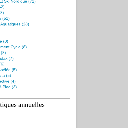
Et Ski Nordique
(71)
62)
8)
e
(51)
s Aquatiques
(28)
)
me
(8)
ment Cyclo
(8)
(8)
udax
(7)
(6)
péléo
(5)
ata
(5)
ctive
(4)
À Pied
(3)
stiques annuelles