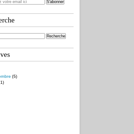
erche
ives
embre
(5)
1)