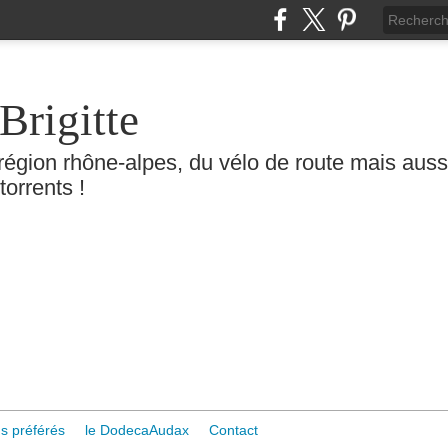
Brigitte
région rhône-alpes, du vélo de route mais aussi 
torrents !
s préférés
le DodecaAudax
Contact