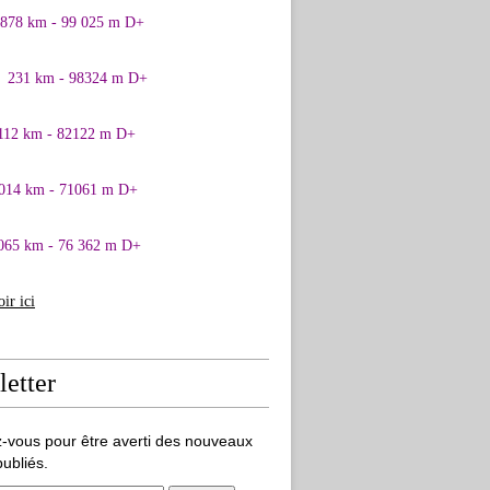
0878 km - 99 025 m D+
1 231 km - 98324 m D+
 112 km - 82122 m D+
 014 km - 71061 m D+
065 km - 76 362 m D+
oir ici
etter
-vous pour être averti des nouveaux
publiés.