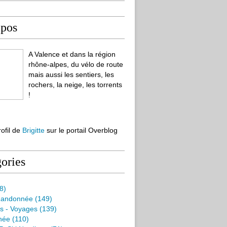
opos
A Valence et dans la région
rhône-alpes, du vélo de route
mais aussi les sentiers, les
rochers, la neige, les torrents
!
rofil de
Brigitte
sur le portail Overblog
ories
8)
Randonnée
(149)
s - Voyages
(139)
née
(110)