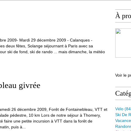
À pr
bre 2009- Mardi 29 décembre 2009 - Calanques -
les deux fêtes, Solange séjournant à Paris avec sa
our ski de fond, ski de rando ... mais dimanche, la météo
Voir le p
bleau givrée
Catég
Vélo
(84
amedi 26 décembre 2009, Forêt de Fontainebleau, VTT et
Ski De 
alade pédestre, 10 km Lors de notre séjour à Thomery,
Vacance
é faire une petite incursion à VTT dans la forêt de
Randon
tin, puis à...