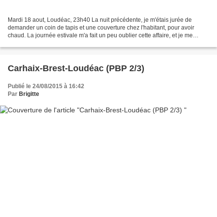
Mardi 18 aout, Loudéac, 23h40 La nuit précédente, je m'étais jurée de
demander un coin de tapis et une couverture chez l'habitant, pour avoir
chaud. La journée estivale m'a fait un peu oublier cette affaire, et je me
retrouve dans le dortoir du collège....
Carhaix-Brest-Loudéac (PBP 2/3)
Publié le 24/08/2015 à 16:42
Par
Brigitte