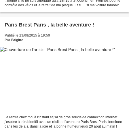
...même si je ne suis attendue qu'à 18h15 à St Quentin en Yvelines pour le
contrôle des vélos et le retrait de ma plaque. Et si … si ma voiture tombait
brutalement en panne … si l'autoroute...
Paris Brest Paris , la belle aventure !
Publié le 23/08/2015 à 19:59
Par
Brigitte
Je rentre chez moi à l'instant et j'ai de gros soucis de connection internet ...
j'espère à très bientôt avec un récit de l'aventure Paris Brest Paris, terminée
dans les délais, dans la joie et la bonne humeur jeudi 20 aout au matin !