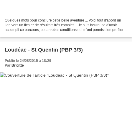
Quelques mots pour conclure cette belle aventure ... Voici tout d'abord un
lien vers un fichier de résultats très complet ... Je suis heureuse d'avoir
accompli ce parcours, et dans des conditions qui m'ont permis d'en profiter.
J'ai eu la chance de n'avoir...
Loudéac - St Quentin (PBP 3/3)
Publié le 24/08/2015 à 18:29
Par
Brigitte