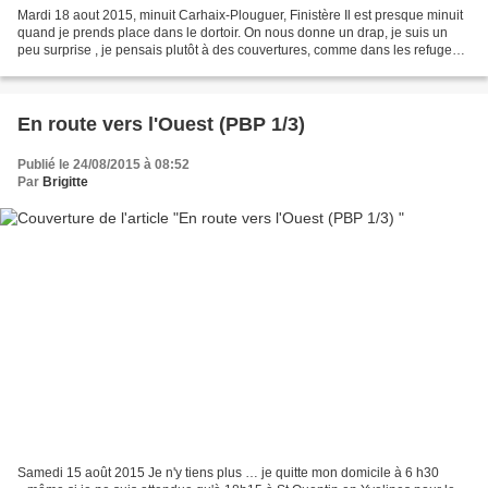
Mardi 18 aout 2015, minuit Carhaix-Plouguer, Finistère Il est presque minuit
quand je prends place dans le dortoir. On nous donne un drap, je suis un
peu surprise , je pensais plutôt à des couvertures, comme dans les refuges
de montagne. Ca ronfle un...
En route vers l'Ouest (PBP 1/3)
Publié le 24/08/2015 à 08:52
Par
Brigitte
Samedi 15 août 2015 Je n'y tiens plus … je quitte mon domicile à 6 h30