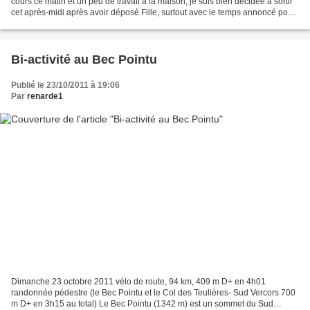
cours ce matin et un peu de travail à la maison, je suis bien décidée à sortir
cet après-midi après avoir déposé Fille, surtout avec le temps annoncé pour
demain ! De plus le ciel,...
Bi-activité au Bec Pointu
Publié le 23/10/2011 à 19:06
Par
renarde1
Dimanche 23 octobre 2011 vélo de route, 94 km, 409 m D+ en 4h01
randonnée pédestre (le Bec Pointu et le Col des Teulières- Sud Vercors 700
m D+ en 3h15 au total) Le Bec Pointu (1342 m) est un sommet du Sud