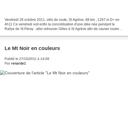
Vendredi 28 octobre 2011, vélo de route, St Agrève, 88 km , 1297 m D+ en
4h11 Ce vendredi voit enfin la concrétisation d'une idée née pendant le
Rallye de St Péray : aller retrouver Gilles à St Agrève afin de causer rouler
un peu ensemble Nous devons...
Le Mt Noir en couleurs
Publié le 27/10/2011 à 14:00
Par
renarde1