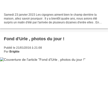
Samedi 23 janvier 2015 Les cigognes aiment bien le champ derrière la
maison, allez savoir pourquoi . Il y a bientôt quatre ans, nous avions été
surpris un matin d'été par l'arrivée de plusieurs dizaines d'entre elles . En
relisant la fin de l'article...
Fond d'Urle , photos du jour !
Publié le 21/01/2016 à 21:08
Par
Brigitte