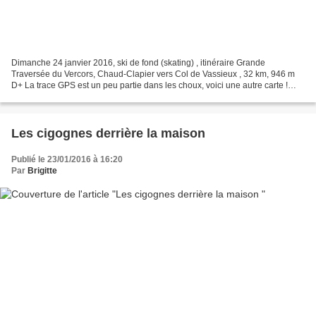
Dimanche 24 janvier 2016, ski de fond (skating) , itinéraire Grande
Traversée du Vercors, Chaud-Clapier vers Col de Vassieux , 32 km, 946 m
D+ La trace GPS est un peu partie dans les choux, voici une autre carte !
Notre itinéraire en rouge ! Après une...
Les cigognes derrière la maison
Publié le 23/01/2016 à 16:20
Par
Brigitte