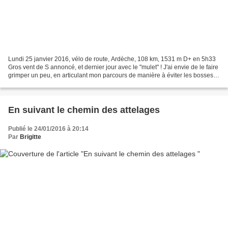
Lundi 25 janvier 2016, vélo de route, Ardèche, 108 km, 1531 m D+ en 5h33
Gros vent de S annoncé, et dernier jour avec le "mulet" ! J'ai envie de le faire
grimper un peu, en articulant mon parcours de manière à éviter les bosses
vent de face. Après avoir...
En suivant le chemin des attelages
Publié le 24/01/2016 à 20:14
Par
Brigitte