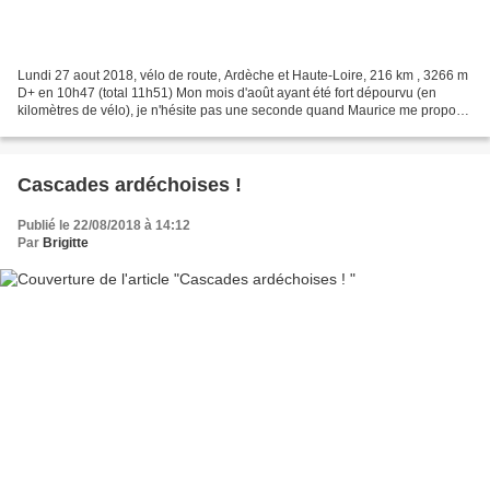
Lundi 27 aout 2018, vélo de route, Ardèche et Haute-Loire, 216 km , 3266 m
D+ en 10h47 (total 11h51) Mon mois d'août ayant été fort dépourvu (en
kilomètres de vélo), je n'hésite pas une seconde quand Maurice me propose
un tour au Mézenc. Il est coutumier...
Cascades ardéchoises !
Publié le 22/08/2018 à 14:12
Par
Brigitte