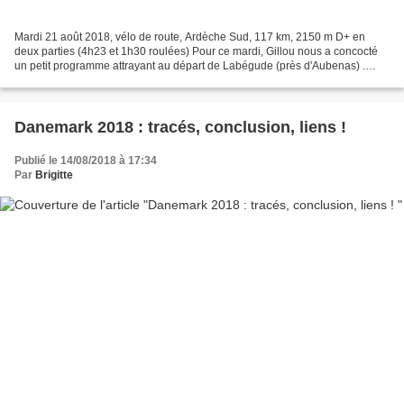
Mardi 21 août 2018, vélo de route, Ardèche Sud, 117 km, 2150 m D+ en
deux parties (4h23 et 1h30 roulées) Pour ce mardi, Gillou nous a concocté
un petit programme attrayant au départ de Labégude (près d'Aubenas) .
Départ en vélo pour 80-90 km , collation...
Danemark 2018 : tracés, conclusion, liens !
Publié le 14/08/2018 à 17:34
Par
Brigitte