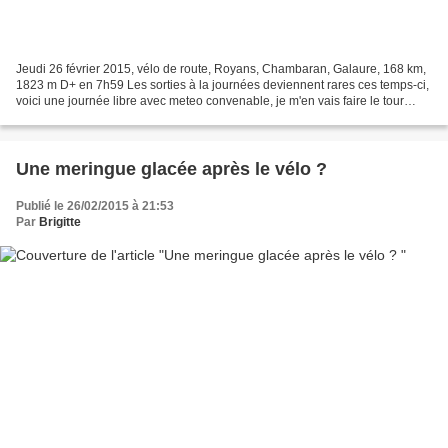
Jeudi 26 février 2015, vélo de route, Royans, Chambaran, Galaure, 168 km,
1823 m D+ en 7h59 Les sorties à la journées deviennent rares ces temps-ci,
voici une journée libre avec meteo convenable, je m'en vais faire le tour
d'une partie mes "territoires...
Une meringue glacée après le vélo ?
Publié le 26/02/2015 à 21:53
Par
Brigitte