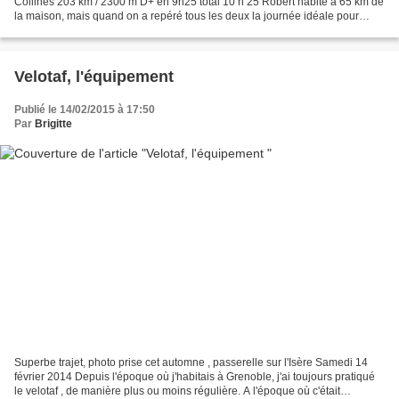
Collines 203 km / 2300 m D+ en 9h25 total 10 h 25 Robert habite à 65 km de
la maison, mais quand on a repéré tous les deux la journée idéale pour
"hoper" (faire un petit 200 km,...
Velotaf, l'équipement
Publié le 14/02/2015 à 17:50
Par
Brigitte
Superbe trajet, photo prise cet automne , passerelle sur l'Isère Samedi 14
février 2014 Depuis l'époque où j'habitais à Grenoble, j'ai toujours pratiqué
le velotaf , de manière plus ou moins régulière. A l'époque où c'était