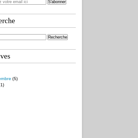
erche
ives
embre
(5)
1)