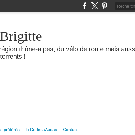
Brigitte
région rhône-alpes, du vélo de route mais aussi 
torrents !
s préférés
le DodecaAudax
Contact