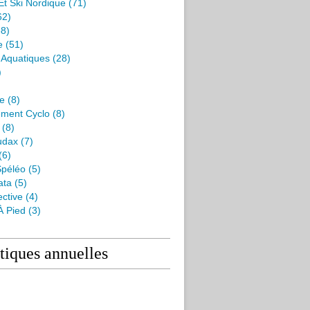
Et Ski Nordique
(71)
62)
8)
e
(51)
s Aquatiques
(28)
)
me
(8)
ment Cyclo
(8)
(8)
udax
(7)
(6)
péléo
(5)
ata
(5)
ctive
(4)
À Pied
(3)
stiques annuelles