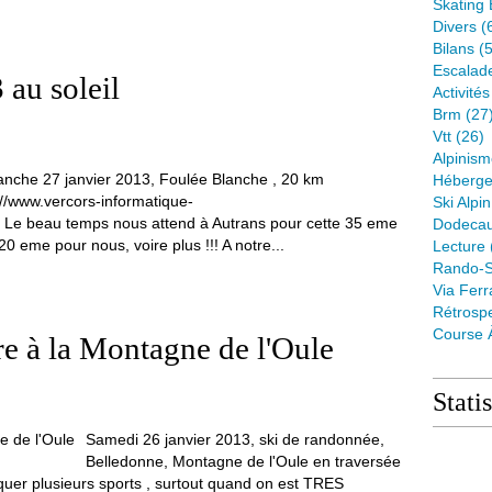
Skating 
Divers
(
Bilans
(5
Escalad
au soleil
Activité
Brm
(27
Vtt
(26)
Alpinis
nche 27 janvier 2013, Foulée Blanche , 20 km
Héberge
://www.vercors-informatique-
Ski Alpin
 Le beau temps nous attend à Autrans pour cette 35 eme
Dodeca
 20 eme pour nous, voire plus !!! A notre...
Lecture
Rando-S
Via Ferr
Rétrospe
Course 
re à la Montagne de l'Oule
Stati
Samedi 26 janvier 2013, ski de randonnée,
Belledonne, Montagne de l'Oule en traversée
quer plusieurs sports , surtout quand on est TRES