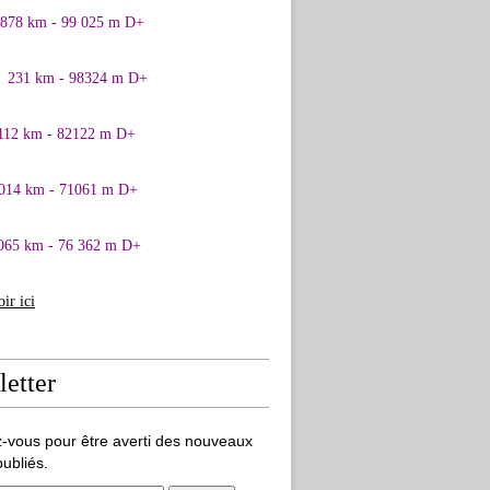
0878 km - 99 025 m D+
1 231 km - 98324 m D+
 112 km - 82122 m D+
 014 km - 71061 m D+
065 km - 76 362 m D+
oir ici
etter
-vous pour être averti des nouveaux
publiés.