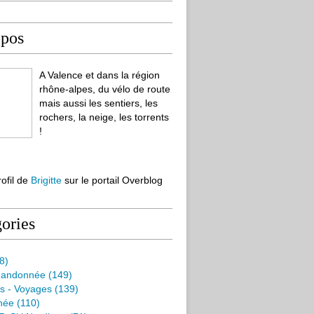
opos
A Valence et dans la région
rhône-alpes, du vélo de route
mais aussi les sentiers, les
rochers, la neige, les torrents
!
rofil de
Brigitte
sur le portail Overblog
ories
8)
Randonnée
(149)
s - Voyages
(139)
née
(110)