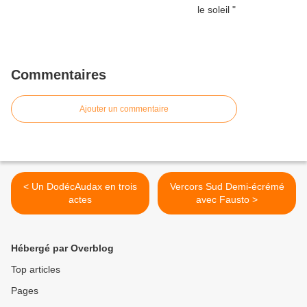
Commentaires
Ajouter un commentaire
< Un DodécAudax en trois
Vercors Sud Demi-écrémé
actes
avec Fausto >
Hébergé par Overblog
Top articles
Pages