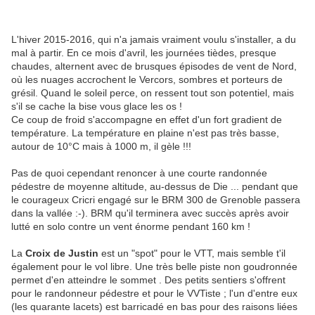
L'hiver 2015-2016, qui n'a jamais vraiment voulu s'installer, a du
mal à partir. En ce mois d'avril, les journées tièdes, presque
chaudes, alternent avec de brusques épisodes de vent de Nord,
où les nuages accrochent le Vercors, sombres et porteurs de
grésil. Quand le soleil perce, on ressent tout son potentiel, mais
s'il se cache la bise vous glace les os !
Ce coup de froid s'accompagne en effet d'un fort gradient de
température. La température en plaine n'est pas très basse,
autour de 10°C mais à 1000 m, il gèle !!!
Pas de quoi cependant renoncer à une courte randonnée
pédestre de moyenne altitude, au-dessus de Die ... pendant que
le courageux Cricri engagé sur le BRM 300 de Grenoble passera
dans la vallée :-). BRM qu'il terminera avec succès après avoir
lutté en solo contre un vent énorme pendant 160 km !
La
Croix de Justin
est un "spot" pour le VTT, mais semble t'il
également pour le vol libre. Une très belle piste non goudronnée
permet d'en atteindre le sommet . Des petits sentiers s'offrent
pour le randonneur pédestre et pour le VVTiste ; l'un d'entre eux
(les quarante lacets) est barricadé en bas pour des raisons liées