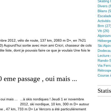
Skating 
Divers
(
Bilans
(5
Escalad
Activité
Brm
(27
Vtt
(26)
Alpinis
mbre 2012, vélo de route, 137 km, 2083 m D+, en 7h21
Héberge
0) Aujourd'hui sortie avec mon ami Cricri, chasseur de cols
Ski Alpin
te liste, dont je pouvais faire ce que je voulais Une fois le
Dodeca
Lecture
Rando-S
Via Ferr
Rétrospe
Course 
 eme passage , oui mais ...
Stati
...à skis nordiques ! Jeudi 1 er novembre
2012, ski nordique, 10 km, 300 m D+ autour
he , 47 km, 733 m D+ Le Vercors a été particulièrement