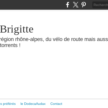
Brigitte
région rhône-alpes, du vélo de route mais aussi 
torrents !
s préférés
le DodecaAudax
Contact