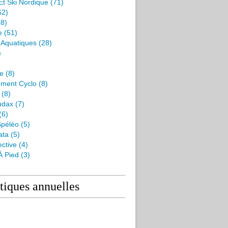
Et Ski Nordique
(71)
62)
8)
e
(51)
s Aquatiques
(28)
)
me
(8)
ment Cyclo
(8)
(8)
udax
(7)
(6)
péléo
(5)
ata
(5)
ctive
(4)
À Pied
(3)
stiques annuelles