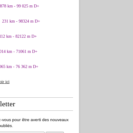
0878 km - 99 025 m D+
1 231 km - 98324 m D+
 112 km - 82122 m D+
 014 km - 71061 m D+
065 km - 76 362 m D+
oir ici
etter
-vous pour être averti des nouveaux
publiés.