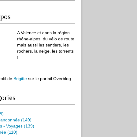
opos
A Valence et dans la région
rhône-alpes, du vélo de route
mais aussi les sentiers, les
rochers, la neige, les torrents
!
rofil de
Brigitte
sur le portail Overblog
ories
8)
Randonnée
(149)
s - Voyages
(139)
née
(110)