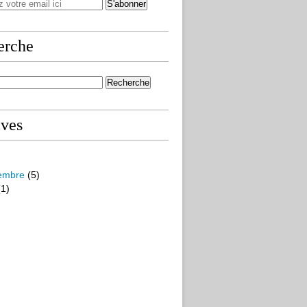
erche
ives
embre
(5)
1)