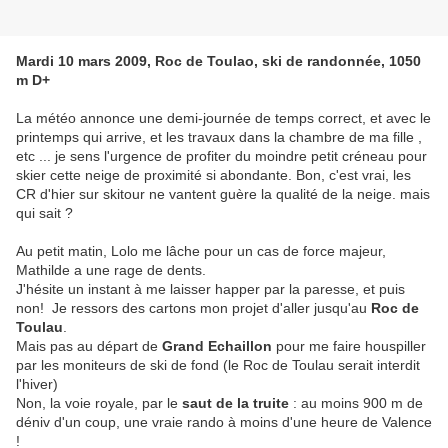
Mardi 10 mars 2009, Roc de Toulao, ski de randonnée, 1050
m D+
La météo annonce une demi-journée de temps correct, et avec le
printemps qui arrive, et les travaux dans la chambre de ma fille ,
etc ... je sens l'urgence de profiter du moindre petit créneau pour
skier cette neige de proximité si abondante. Bon, c'est vrai, les
CR d'hier sur skitour ne vantent guère la qualité de la neige. mais
qui sait ?
Au petit matin, Lolo me lâche pour un cas de force majeur,
Mathilde a une rage de dents.
J'hésite un instant à me laisser happer par la paresse, et puis
non! Je ressors des cartons mon projet d'aller jusqu'au
Roc de
Toulau
.
Mais pas au départ de
Grand Echaillon
pour me faire houspiller
par les moniteurs de ski de fond (le Roc de Toulau serait interdit
l'hiver)
Non, la voie royale, par le
saut de la truite
: au moins 900 m de
déniv d'un coup, une vraie rando à moins d'une heure de Valence
!