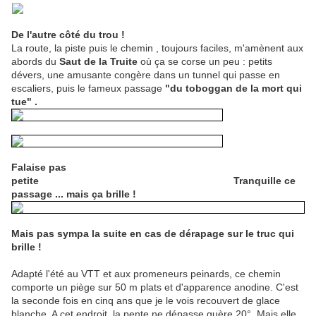
De l'autre côté du trou !
La route, la piste puis le chemin , toujours faciles, m'amènent aux
abords du
Saut de la Truite
où ça se corse un peu : petits
dévers, une amusante congère dans un tunnel qui passe en
escaliers, puis le fameux passage
"du toboggan de la mort qui
tue" .
Falaise pas
petite Tranquille ce
passage ... mais ça brille !
Mais pas sympa la suite en cas de dérapage sur le truc qui
brille !
Adapté l'été au VTT et aux promeneurs peinards, ce chemin
comporte un piège sur 50 m plats et d'apparence anodine. C'est
la seconde fois en cinq ans que je le vois recouvert de glace
blanche. A cet endroit, la pente ne dépasse guère 20°. Mais elle