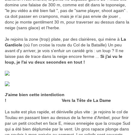
domine une falaise de 300 m, comme est dit dans le toponeige,
"le jeu vidéo a été bien fait ", pas de "same player, shoot again" .
ca doit passer en crampons, mais je n'ai pas envie de jouer ,
donc je monte gentilment 30 m, pour traverser au dessus dans la
neige (sans glace) et l'herbe.
Je rejoins la zone (trop) plate, par des clairières, qui mène à
La
Gardiole
(où l'on croise la route du Col de la Bataille) Un peu
avant d'y arriver, je vois s'enfuir un canidé gris : un loup ? Il ne
laisse pas de trace dans la neige encore ferme ...
Si j'ai vu le
loup, je l'ai vu deux secondes en tout !
J'aime bien cette interdiction
! Vers la Tête de La Dame
La suite est plus rapide, et dénivelle plus vite : je rejoins le col de
Toulau en passant bien au dessus de la ferme d'Ambel, pour finir
par un petit crochet en face E, mieux enneigée que la croupe Sud
qui a été bien déplumée par le vent. Un gros rapace plonge dans
un couloir à mon arrivée au sommet. Les reliefs sont couverts