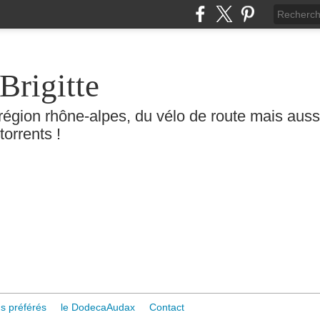
Brigitte
région rhône-alpes, du vélo de route mais aussi 
torrents !
s préférés
le DodecaAudax
Contact