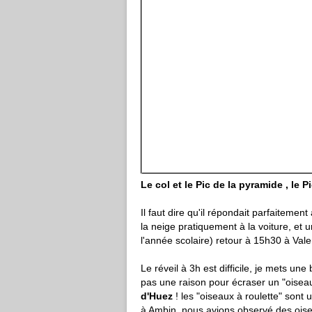
Le col et le Pic de la pyramide , le P
Il faut dire qu'il répondait parfaiteme
la neige pratiquement à la voiture, et
l'année scolaire) retour à 15h30 à Val
Le réveil à 3h est difficile, je mets un
pas une raison pour écraser un "oiseau
d'Huez
! les "oiseaux à roulette" sont 
à Ambin, nous avions observé des oiseau