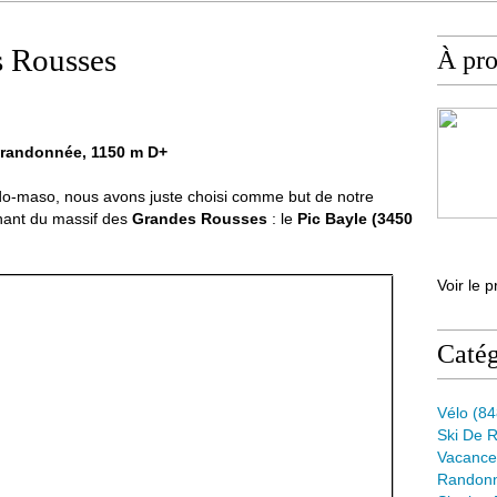
s Rousses
À pr
e randonnée, 1150 m D+
ado-maso, nous avons juste choisi comme but de notre
inant du massif des
Grandes Rousses
: le
Pic Bayle (3450
Voir le p
Catég
Vélo
(84
Ski De 
Vacance
Randon