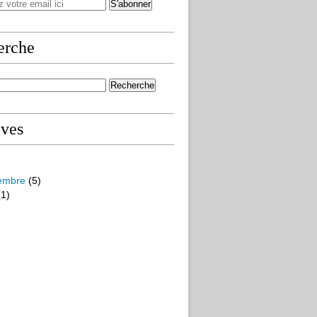
erche
ives
embre
(5)
1)