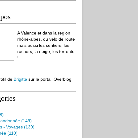
opos
A Valence et dans la région
rhône-alpes, du vélo de route
mais aussi les sentiers, les
rochers, la neige, les torrents
!
rofil de
Brigitte
sur le portail Overblog
ories
8)
Randonnée
(149)
s - Voyages
(139)
née
(110)