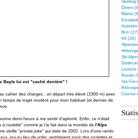
Skating 
Divers
(
Bilans
(5
Escalad
Activité
Brm
(27
Vtt
(26)
Alpinis
Héberge
Ski Alpin
Dodeca
Lecture
Rando-S
Via Ferr
ic Bayle lui est "caché derrière" !
Rétrospe
Course 
nt au cahier des charges : un départ très élevé (2300 m) avec
 un temps de trajet modéré pour mon habituel (et dernier de
ence.
Stati
e bonne demi-heure à me sentir d'aplomb. Enfin, ce n'était
 à roulette" comme je l'ai fait dans la montée de
l'Alpe
une vieille "private joke" qui date de 2002. Lors d'une rando
x, qui au lieu de voler, semblaient avoir des roulettes et