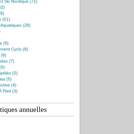
Et Ski Nordique
(71)
62)
8)
e
(51)
s Aquatiques
(28)
)
me
(8)
ment Cyclo
(8)
(8)
udax
(7)
(6)
péléo
(5)
ata
(5)
ctive
(4)
À Pied
(3)
stiques annuelles