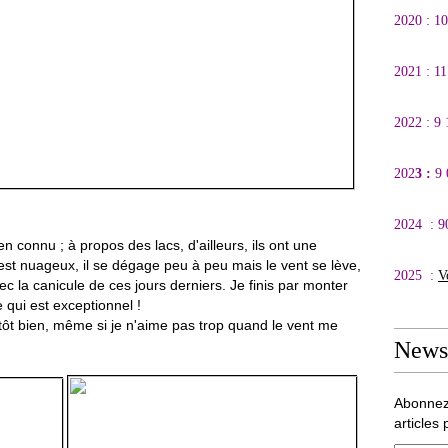
2020 : 1
2021 : 1
2022 : 9
202
3 :
9
2024 : 9
n connu ; à propos des lacs, d'ailleurs, ils ont une
 est nuageux, il se dégage peu à peu mais le vent se lève,
2025 :
V
vec la canicule de ces jours derniers. Je finis par monter
qui est exceptionnel !
utôt bien, même si je n'aime pas trop quand le vent me
Newsl
Abonnez
articles 