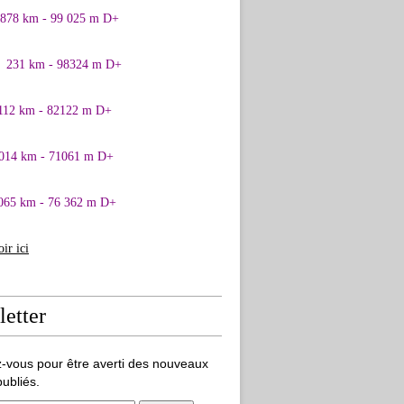
0878 km - 99 025 m D+
1 231 km - 98324 m D+
 112 km - 82122 m D+
 014 km - 71061 m D+
065 km - 76 362 m D+
oir ici
etter
-vous pour être averti des nouveaux
publiés.