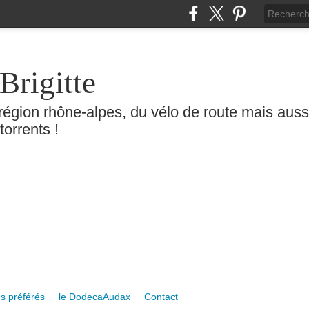
Brigitte
région rhône-alpes, du vélo de route mais aussi 
torrents !
s préférés
le DodecaAudax
Contact