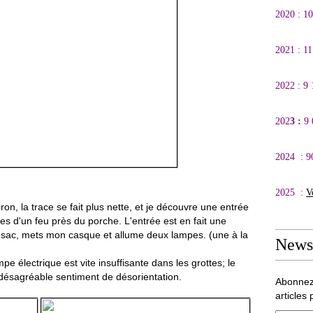
2020 : 1
2021 : 1
2022 : 9
202
3 :
9
2024 : 9
2025 :
V
n, la trace se fait plus nette, et je découvre une entrée
aces d'un feu près du porche. L'entrée est en fait une
n sac, mets mon casque et allume deux lampes. (une à la
Newsl
pe électrique est vite insuffisante dans les grottes; le
un désagréable sentiment de désorientation.
Abonnez
articles 