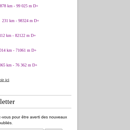
0878 km - 99 025 m D+
1 231 km - 98324 m D+
 112 km - 82122 m D+
 014 km - 71061 m D+
065 km - 76 362 m D+
oir ici
etter
-vous pour être averti des nouveaux
publiés.