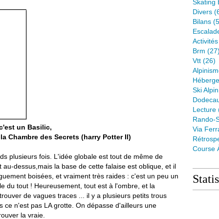
Skating 
Divers
(
Bilans
(5
Escalad
Activité
Brm
(27
Vtt
(26)
Alpinis
Héberge
Ski Alpin
Dodeca
Lecture
Rando-S
'est un Basilic,
Via Ferr
 la Chambre des Secrets (harry Potter II)
Rétrospe
Course 
rds plusieurs fois. L'idée globale est tout de même de
 au-dessus,mais la base de cette falaise est oblique, et il
guement boisées, et vraiment très raides : c'est un peu un
Stati
le du tout ! Heureusement, tout est à l'ombre, et la
rouver de vagues traces ... il y a plusieurs petits trous
is ce n'est pas LA grotte. On dépasse d'ailleurs une
ouver la vraie.