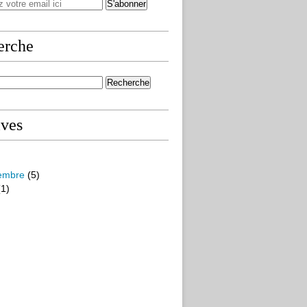
erche
ives
embre
(5)
1)