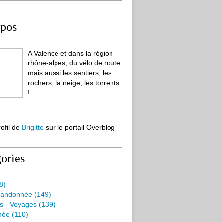
opos
A Valence et dans la région
rhône-alpes, du vélo de route
mais aussi les sentiers, les
rochers, la neige, les torrents
!
rofil de
Brigitte
sur le portail Overblog
ories
8)
Randonnée
(149)
s - Voyages
(139)
née
(110)