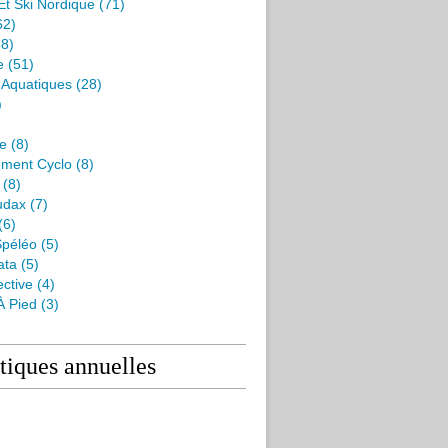
Et Ski Nordique
(71)
62)
8)
e
(51)
s Aquatiques
(28)
)
me
(8)
ment Cyclo
(8)
(8)
udax
(7)
(6)
péléo
(5)
ata
(5)
ctive
(4)
À Pied
(3)
stiques annuelles