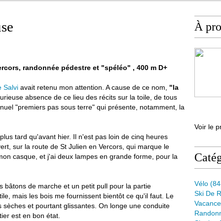
use
À pr
Vercors, randonnée pédestre et "spéléo" , 400 m D+
 Salvi
avait retenu mon attention. A cause de ce nom,
"la
urieuse absence de ce lieu des récits sur la toile, de tous
anuel "premiers pas sous terre" qui présente, notamment, la
Voir le p
plus tard qu'avant hier. Il n'est pas loin de cinq heures
 vert, sur la route de St Julien en Vercors, qui marque le
Catég
 mon casque, et j'ai deux lampes en grande forme, pour la
Vélo
(84
s bâtons de marche et un petit pull pour la partie
Ski De 
ile, mais les bois me fournissent bientôt ce qu'il faut. Le
Vacance
s sèches et pourtant glissantes. On longe une conduite
Randon
tier est en bon état.