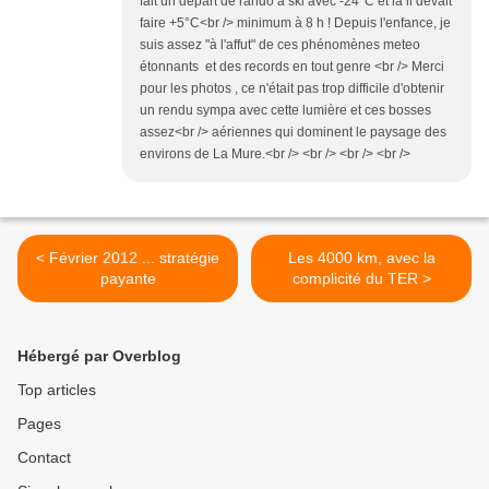
fait un départ de rando à ski avec -24°C et là il devait
faire +5°C<br /> minimum à 8 h ! Depuis l'enfance, je
suis assez "à l'affut" de ces phénomènes meteo
étonnants et des records en tout genre <br /> Merci
pour les photos , ce n'était pas trop difficile d'obtenir
un rendu sympa avec cette lumière et ces bosses
assez<br /> aériennes qui dominent le paysage des
environs de La Mure.<br /> <br /> <br /> <br />
< Février 2012 ... stratégie
Les 4000 km, avec la
payante
complicité du TER >
Hébergé par Overblog
Top articles
Pages
Contact