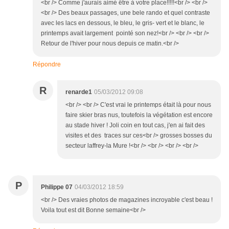
<br /> Comme j'aurais aimé être à votre place!!!!!<br /> <br />
<br /> Des beaux passages, une bele rando et quel contraste
avec les lacs en dessous, le bleu, le gris- vert et le blanc, le
printemps avait largement pointé son nez!<br /> <br /> <br />
Retour de l'hiver pour nous depuis ce matin.<br />
Répondre
R
renarde1
05/03/2012 09:08
<br /> <br /> C'est vrai le printemps était là pour nous
faire skier bras nus, toutefois la végétation est encore
au stade hiver ! Joli coin en tout cas, j'en ai fait des
visites et des traces sur ces<br /> grosses bosses du
secteur laffrey-la Mure !<br /> <br /> <br /> <br />
P
Philippe 07
04/03/2012 18:59
<br /> Des vraies photos de magazines incroyable c'est beau !
Voila tout est dit Bonne semaine<br />