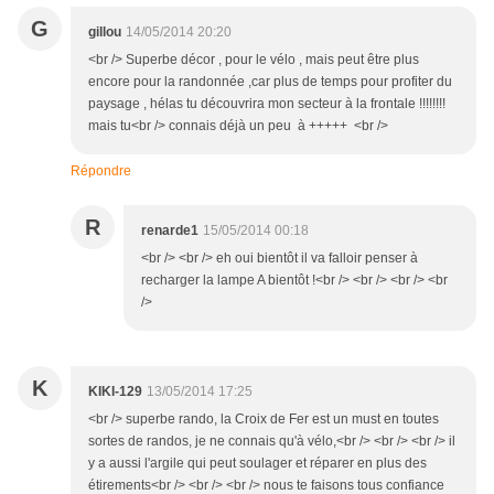
G
gillou
14/05/2014 20:20
<br /> Superbe décor , pour le vélo , mais peut être plus
encore pour la randonnée ,car plus de temps pour profiter du
paysage , hélas tu découvrira mon secteur à la frontale !!!!!!!!
mais tu<br /> connais déjà un peu à +++++ <br />
Répondre
R
renarde1
15/05/2014 00:18
<br /> <br /> eh oui bientôt il va falloir penser à
recharger la lampe A bientôt !<br /> <br /> <br /> <br
/>
K
KIKI-129
13/05/2014 17:25
<br /> superbe rando, la Croix de Fer est un must en toutes
sortes de randos, je ne connais qu'à vélo,<br /> <br /> <br /> il
y a aussi l'argile qui peut soulager et réparer en plus des
étirements<br /> <br /> <br /> nous te faisons tous confiance