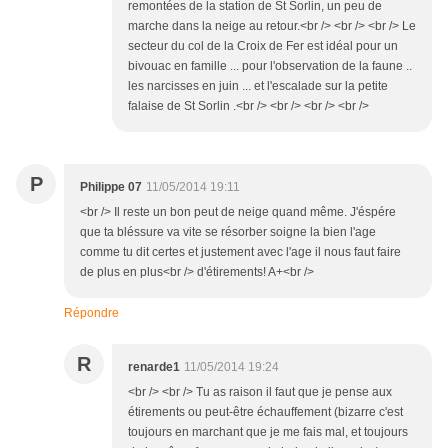
remontées de la station de St Sorlin, un peu de
marche dans la neige au retour.<br /> <br /> <br /> Le
secteur du col de la Croix de Fer est idéal pour un
bivouac en famille ... pour l'observation de la faune ..
les narcisses en juin ... et l'escalade sur la petite
falaise de St Sorlin .<br /> <br /> <br /> <br />
P
Philippe 07
11/05/2014 19:11
<br /> Il reste un bon peut de neige quand même. J'éspére
que ta bléssure va vite se résorber soigne la bien l'age
comme tu dit certes et justement avec l'age il nous faut faire
de plus en plus<br /> d'étirements! A+<br />
Répondre
R
renarde1
11/05/2014 19:24
<br /> <br /> Tu as raison il faut que je pense aux
étirements ou peut-être échauffement (bizarre c'est
toujours en marchant que je me fais mal, et toujours