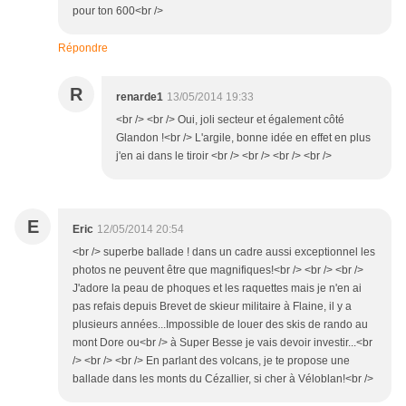
pour ton 600<br />
Répondre
R
renarde1
13/05/2014 19:33
<br /> <br /> Oui, joli secteur et également côté
Glandon !<br /> L'argile, bonne idée en effet en plus
j'en ai dans le tiroir <br /> <br /> <br /> <br />
E
Eric
12/05/2014 20:54
<br /> superbe ballade ! dans un cadre aussi exceptionnel les
photos ne peuvent être que magnifiques!<br /> <br /> <br />
J'adore la peau de phoques et les raquettes mais je n'en ai
pas refais depuis Brevet de skieur militaire à Flaine, il y a
plusieurs années...Impossible de louer des skis de rando au
mont Dore ou<br /> à Super Besse je vais devoir investir...<br
/> <br /> <br /> En parlant des volcans, je te propose une
ballade dans les monts du Cézallier, si cher à Véloblan!<br />