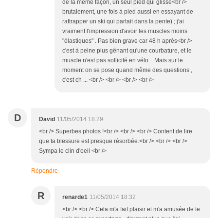
de la même façon, un seul pied qui glisse<br />
brutalement, une fois à pied aussi en essayant de
rattrapper un ski qui partait dans la pente) ; j'ai
vraiment l'impression d'avoir les muscles moins
"élastiques" . Pas bien grave car 48 h après<br />
c'est à peine plus gênant qu'une courbature, et le
muscle n'est pas sollicité en vélo. . Mais sur le
moment on se pose quand même des questions ,
c'est ch ... <br /> <br /> <br /> <br />
D
David
11/05/2014 18:29
<br /> Superbes photos !<br /> <br /> <br /> Content de lire
que ta blessure est presque résorbée.<br /> <br /> <br />
Sympa le clin d'oeil <br />
Répondre
R
renarde1
11/05/2014 18:32
<br /> <br /> Cela m'a fait plaisir et m'a amusée de te