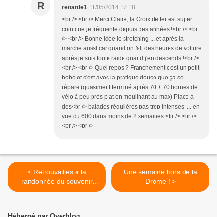
R
renarde1
11/05/2014 17:18
<br /> <br /> Merci Claire, la Croix de fer est super
coin que je fréquente depuis des années !<br /> <br
/> <br /> Bonne idée le stretching ... et après la
marche aussi car quand on fait des heures de voiture
après je suis toute raide quand j'en descends !<br />
<br /> <br /> Quel repos ? Franchement c'est un petit
bobo et c'est avec la pratique douce que ça se
répare (quasiment terminé après 70 + 70 bornes de
vélo à peu près plat en moulinant au max) Place à
des<br /> balades régulières pas trop intenses ... en
vue du 600 dans moins de 2 semaines <br /> <br />
<br /> <br />
< Retrouvailles à la
Une semaine hors de la
randonnée du souvenir
Drôme ! >
J.Rivat
Hébergé par Overblog