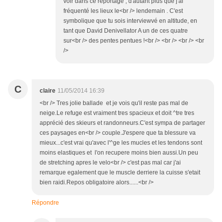
voir dans ce reportage , d'autant plus que j'ai
fréquenté les lieux le<br /> lendemain . C'est
symbolique que tu sois interviewvé en altitude, en
tant que David Denivellator A un de ces quatre
sur<br /> des pentes pentues !<br /> <br /> <br /> <br
/>
C
claire
11/05/2014 16:39
<br /> Tres jolie ballade et je vois qu'il reste pas mal de
neige.Le refuge est vraiment tres spacieux et doit ^tre tres
apprécié des skieurs et randonneurs.C'est sympa de partager
ces paysages en<br /> couple.J'espere que ta blessure va
mieux...c'est vrai qu'avec l'^ge les mucles et les tendons sont
moins elastiques et l'on recupere moins bien aussi.Un peu
de stretching apres le velo<br /> c'est pas mal car j'ai
remarque egalement que le muscle derriere la cuisse s'etait
bien raidi.Repos obligatoire alors......<br />
Répondre