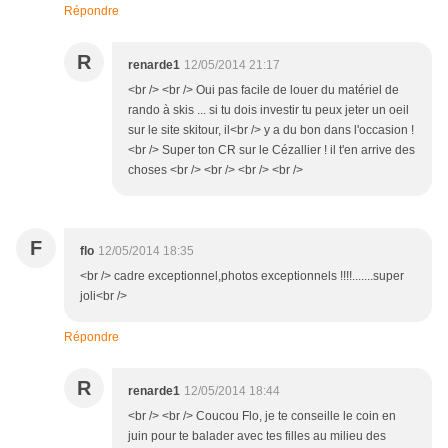
Répondre
R
renarde1
12/05/2014 21:17
<br /> <br /> Oui pas facile de louer du matériel de
rando à skis ... si tu dois investir tu peux jeter un oeil
sur le site skitour, il<br /> y a du bon dans l'occasion !
<br /> Super ton CR sur le Cézallier ! il t'en arrive des
choses <br /> <br /> <br /> <br />
F
flo
12/05/2014 18:35
<br /> cadre exceptionnel,photos exceptionnels !!!!.......super
joli<br />
Répondre
R
renarde1
12/05/2014 18:44
<br /> <br /> Coucou Flo, je te conseille le coin en
juin pour te balader avec tes filles au milieu des