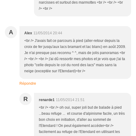
narcisses et surtout des marmottes <br /> <br /> <br
/> <br />
A
Alex
11/05/2014 20:44
<br /> J'avais fait ce parcours à pied (aller-retour depuis la
croix de fer jusqu'aux lacs bramant et lac blanc) en août 2009.
Je n'ai presque pas reconnu ^ ^, mais de jolis panoramas <br
/> <br /> <br /> j'ai dû ressortir mes photos et je vois que j'ai ta
photo "celle depuis le col du nord des lacs" mais sans la
neige (exceptée sur l'Etendard)<br />
Répondre
R
renarde1
11/05/2014 21:51
<br /> <br /> oh oui, super joli but de balade à pied
...beau refuge ... et course d'alpinisme facile, un très
bon choix en initiation, d'aller au sommet de
l'Etendard ! On peut également accéder<br />
facilement au refuge de l'Etendard en utilisant les