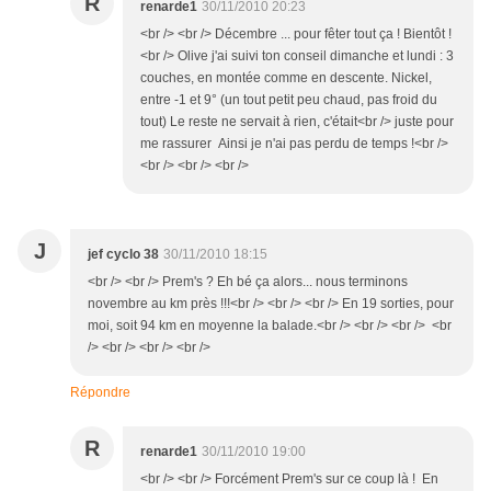
R
renarde1
30/11/2010 20:23
<br /> <br /> Décembre ... pour fêter tout ça ! Bientôt !
<br /> Olive j'ai suivi ton conseil dimanche et lundi : 3
couches, en montée comme en descente. Nickel,
entre -1 et 9° (un tout petit peu chaud, pas froid du
tout) Le reste ne servait à rien, c'était<br /> juste pour
me rassurer Ainsi je n'ai pas perdu de temps !<br />
<br /> <br /> <br />
J
jef cyclo 38
30/11/2010 18:15
<br /> <br /> Prem's ? Eh bé ça alors... nous terminons
novembre au km près !!!<br /> <br /> <br /> En 19 sorties, pour
moi, soit 94 km en moyenne la balade.<br /> <br /> <br /> <br
/> <br /> <br /> <br />
Répondre
R
renarde1
30/11/2010 19:00
<br /> <br /> Forcément Prem's sur ce coup là ! En