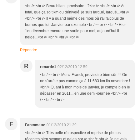
<br /> <br /> Beau bilan...provisoire...?<br /> <br /> <br /> Au
total, que ça soit km ou dénivelé, je suis largué, largué...<br />
<br /> <br /> Il y a quand même des mois où j'ai fait plus de
bornes que toi. Janvier par exemple <br /> <br /> <br /> Hier
1er décembre encore une sortie pour moi, aujourd'hui il
neige...<br /> <br /> <br /> <br />
Répondre
R
renarde1
02/12/2010 12:59
<br /> <br /> Merci Franck, provisoire bien sûr !!!! On
ne s'arrête pas comme ça à 11 683 km fin novembre !
<br /> Quant à mon mois de janvier, je compte bien le
dépasser en 2011... en une demi-journée <br /> <br
/> <br /> <br />
F
Fantomette
01/12/2010 21:29
<br /> <br /> Très belle rétrospective et reprise de photos
récentes bien sympas et gaies.<br /> <br /> <br /> Je ne vais