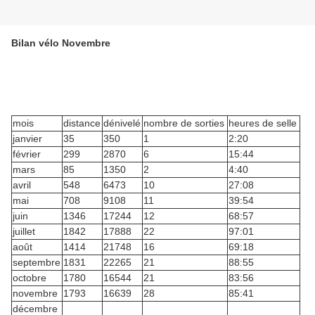
Bilan vélo Novembre
mois
distance
dénivelé
nombre de sorties
heures de selle
janvier
35
350
1
2:20
février
299
2870
6
15:44
mars
85
1350
2
4:40
avril
548
6473
10
27:08
mai
708
9108
11
39:54
juin
1346
17244
12
68:57
juillet
1842
17888
22
97:01
août
1414
21748
16
69:18
septembre
1831
22265
21
88:55
octobre
1780
16544
21
83:56
novembre
1793
16639
28
85:41
décembre