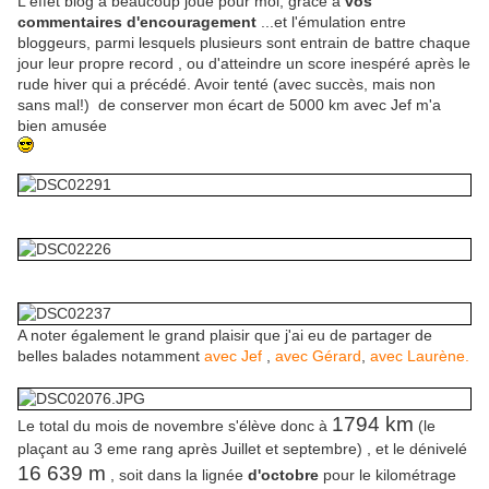
L'effet blog a beaucoup joué pour moi, grâce à
vos
commentaires d'encouragement
...et l'émulation entre
bloggeurs, parmi lesquels plusieurs sont entrain de battre chaque
jour leur propre record , ou d'atteindre un score inespéré après le
rude hiver qui a précédé. Avoir tenté (avec succès, mais non
sans mal!) de conserver mon écart de 5000 km avec Jef m'a
bien amusée
A noter également le grand plaisir que j'ai eu de partager de
belles balades notamment
avec Jef
,
avec Gérard
,
avec Laurène.
1794 km
Le total du mois de novembre s'élève donc à
(le
plaçant au 3 eme rang après Juillet et septembre) , et le dénivelé
16 639 m
, soit dans la lignée
d'octobre
pour le kilométrage