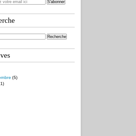
erche
ives
embre
(5)
1)