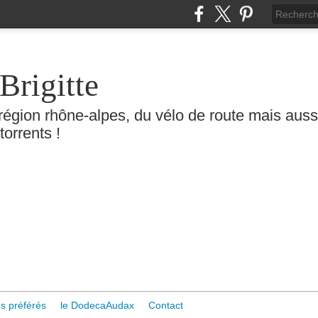
Brigitte
région rhône-alpes, du vélo de route mais aussi 
torrents !
s préférés
le DodecaAudax
Contact