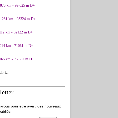
0878 km - 99 025 m D+
1 231 km - 98324 m D+
 112 km - 82122 m D+
 014 km - 71061 m D+
065 km - 76 362 m D+
oir ici
etter
-vous pour être averti des nouveaux
publiés.