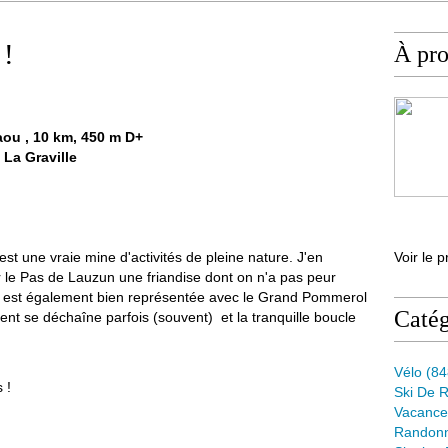
 !
À pr
saou , 10 km, 450 m D+
 La Graville
st une vraie mine d'activités de pleine nature. J'en
Voir le p
ar le Pas de Lauzun une friandise dont on n'a pas peur
e est également bien représentée avec le Grand Pommerol
Catég
 vent se déchaîne parfois (souvent) et la tranquille boucle
Vélo
(84
 !
Ski De 
Vacance
Randon