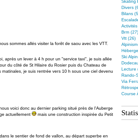
Skating 
Divers
(
Bilans
(5
Escalad
Activité
Brm
(27
Vtt
(26)
nous sommes allés visiter la forêt de saou avec les VTT.
Alpinis
Héberge
Ski Alpin
, après un lever à 4 h pour un "service taxi", je suis allée
Dodeca
u jour du côté de St Hilaire du Rosier puis du Chateau de
Lecture
s matinales, je suis rentrée vers 10 h sous une ciel devenu
Rando-S
Via Ferr
Rétrospe
Course 
 nous voici donc au dernier parking situé près de l'Auberge
Stati
rge actuellement
mais une construction inspirée du Petit
ans le sentier de fond de vallon, au départ superbe en