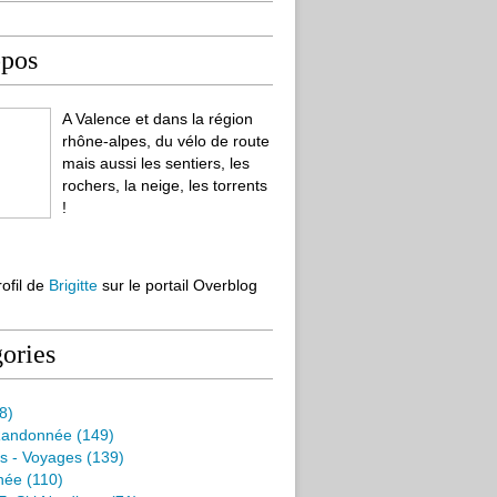
opos
A Valence et dans la région
rhône-alpes, du vélo de route
mais aussi les sentiers, les
rochers, la neige, les torrents
!
rofil de
Brigitte
sur le portail Overblog
ories
8)
Randonnée
(149)
s - Voyages
(139)
née
(110)