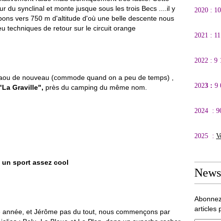
tour du synclinal et monte jusque sous les trois Becs ....il y
2020 : 1
ppons vers 750 m d'altitude d'où une belle descente nous
 techniques de retour sur le circuit orange
2021 : 1
2022 : 9
t Saou de nouveau (commode quand on a peu de temps) ,
202
3 :
9
"La Graville",
près du camping du même nom.
2024 : 9
2025 :
V
 un sport assez cool
Newsl
Abonnez
articles 
te année, et Jérôme pas du tout, nous commençons par