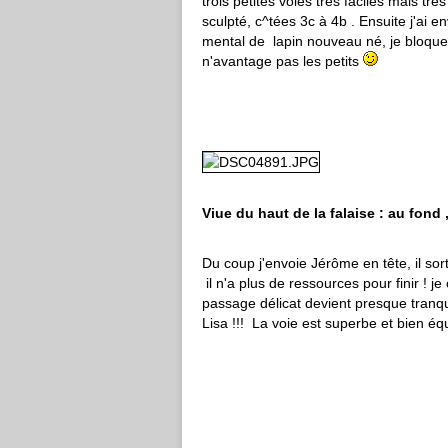
trois petites voies très faciles mais tr
sculpté, c^tées 3c à 4b . Ensuite j'ai 
mental de lapin nouveau né, je bloque 
n'avantage pas les petits
Viue du haut de la falaise : au fond
Du coup j'envoie Jérôme en tête, il sor
il n'a plus de ressources pour finir ! j
passage délicat devient presque tranqui
Lisa !!! La voie est superbe et bien éq