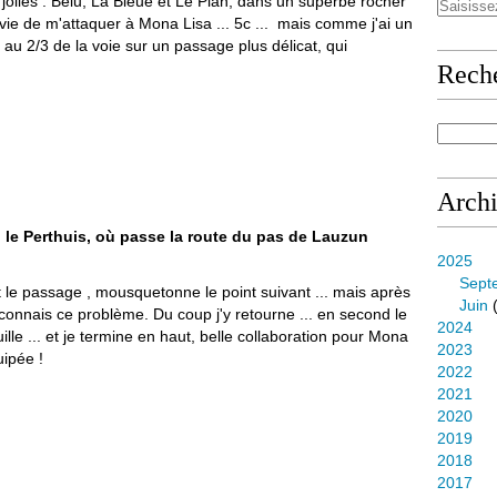
ès jolies : Belu, La Bleue et Le Plan, dans un superbe rocher
envie de m'attaquer à Mona Lisa ... 5c ... mais comme j'ai un
au 2/3 de la voie sur un passage plus délicat, qui
Rech
Arch
 , le Perthuis, où passe la route du pas de Lauzun
2025
Sept
t le passage , mousquetonne le point suivant ... mais après
Juin
(
e connais ce problème. Du coup j'y retourne ... en second le
2024
lle ... et je termine en haut, belle collaboration pour Mona
2023
uipée !
2022
2021
2020
2019
2018
2017