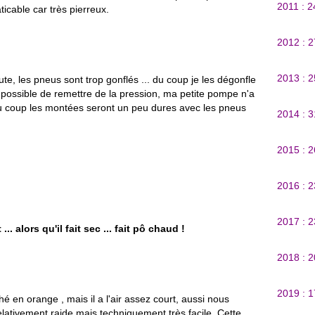
2011 : 
icable car très pierreux.
2012 : 
2013 : 
ute, les pneus sont trop gonflés ... du coup je les dégonfle
possible de remettre de la pression, ma petite pompe n'a
 coup les montées seront un peu dures avec les pneus
2014 : 
2015 : 
2016 : 
2017 : 
.. alors qu'il fait sec ... fait pô chaud !
2018 : 
2019 : 
hé en orange , mais il a l'air assez court, aussi nous
ativement raide mais techniquement très facile. Cette