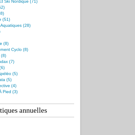
Et Ski Nordique
(71)
62)
8)
e
(51)
s Aquatiques
(28)
)
me
(8)
ment Cyclo
(8)
(8)
udax
(7)
(6)
péléo
(5)
ata
(5)
ctive
(4)
À Pied
(3)
stiques annuelles