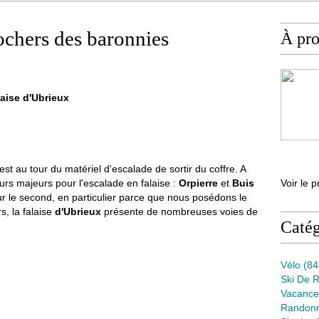
ochers des baronnies
À pr
laise d'Ubrieux
'est au tour du matériel d'escalade de sortir du coffre. A
urs majeurs pour l'escalade en falaise :
Orpierre
et
Buis
Voir le p
r le second, en particulier parce que nous posédons le
s, la falaise
d'Ubrieux
présente de nombreuses voies de
Catég
Vélo
(84
Ski De 
Vacance
Randon