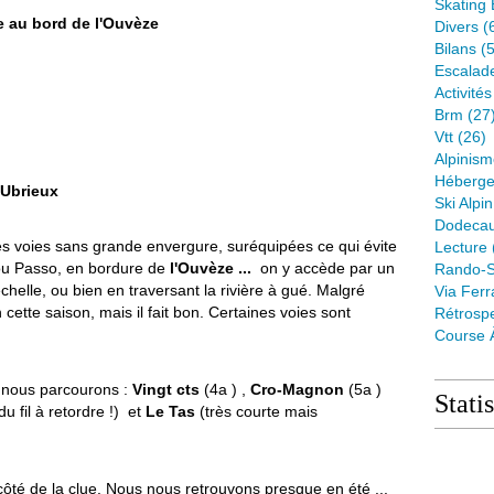
Skating 
e au bord de l'Ouvèze
Divers
(
Bilans
(5
Escalad
Activité
Brm
(27
Vtt
(26)
Alpinis
Héberge
'Ubrieux
Ski Alpin
Dodeca
 voies sans grande envergure, suréquipées ce qui évite
Lecture
Lou Passo, en bordure de
l'Ouvèze ...
on y accède par un
Rando-S
helle, ou bien en traversant la rivière à gué. Malgré
Via Ferr
en cette saison, mais il fait bon. Certaines voies sont
Rétrospe
Course 
e nous parcourons :
Vingt cts
(4a ) ,
Cro-Magnon
(5a )
Stati
 fil à retordre !) et
Le Tas
(très courte mais
re côté de la clue. Nous nous retrouvons presque en été ...