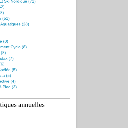
Et Ski Nordique
(71)
62)
8)
e
(51)
s Aquatiques
(28)
)
me
(8)
ment Cyclo
(8)
(8)
udax
(7)
(6)
péléo
(5)
ata
(5)
ctive
(4)
À Pied
(3)
stiques annuelles