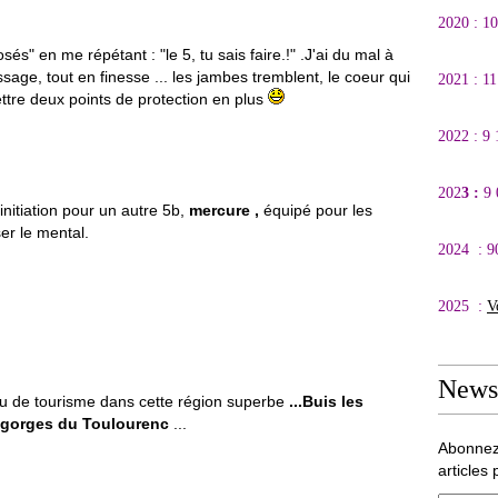
2020 : 1
" en me répétant : "le 5, tu sais faire.!" .J'ai du mal à
sage, tout en finesse ... les jambes tremblent, le coeur qui
2021 : 1
ettre deux points de protection en plus
2022 : 9
202
3 :
9
nitiation pour un autre 5b,
mercure ,
équipé pour les
er le mental.
2024 : 9
2025 :
V
Newsl
eu de tourisme dans cette région superbe
...Buis les
gorges du Toulourenc
...
Abonnez
articles 