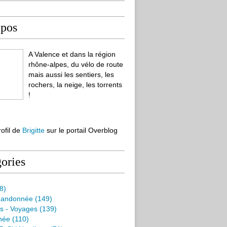
opos
A Valence et dans la région
rhône-alpes, du vélo de route
mais aussi les sentiers, les
rochers, la neige, les torrents
!
rofil de
Brigitte
sur le portail Overblog
ories
8)
Randonnée
(149)
s - Voyages
(139)
née
(110)