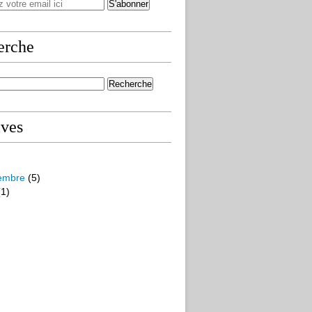
erche
ives
embre
(5)
1)