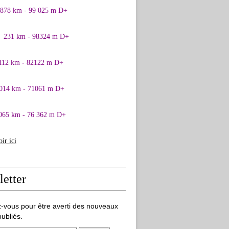
0878 km - 99 025 m D+
1 231 km - 98324 m D+
 112 km - 82122 m D+
 014 km - 71061 m D+
065 km - 76 362 m D+
oir ici
etter
-vous pour être averti des nouveaux
publiés.