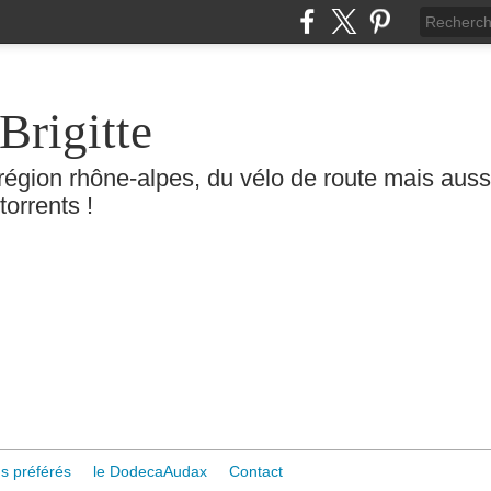
Brigitte
région rhône-alpes, du vélo de route mais aussi 
torrents !
s préférés
le DodecaAudax
Contact