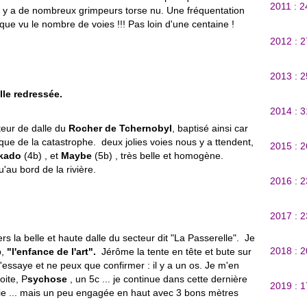
2011 : 
 il y a de nombreux grimpeurs torse nu. Une fréquentation
ue vu le nombre de voies !!! Pas loin d'une centaine !
2012 : 
2013 : 
lle redressée.
2014 : 
teur de dalle du
Rocher de Tchernobyl
, baptisé ainsi car
poque de la catastrophe. deux jolies voies nous y a ttendent,
2015 : 
kado
(4b) , et
Maybe
(5b) , très belle et homogène.
'au bord de la rivière.
2016 : 
2017 : 
 la belle et haute dalle du secteur dit "La Passerelle". Je
2018 : 
b,
"l'enfance de l'art".
Jérôme la tente en tête et bute sur
J'essaye et ne peux que confirmer : il y a un os. Je m'en
oite, P
sychose
, un 5c ... je continue dans cette dernière
2019 : 
oie ... mais un peu engagée en haut avec 3 bons mètres