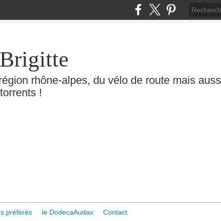
Brigitte
région rhône-alpes, du vélo de route mais aussi 
torrents !
s préférés
le DodecaAudax
Contact