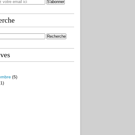
erche
ives
embre
(5)
1)