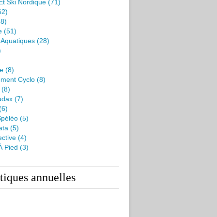
Et Ski Nordique
(71)
62)
8)
e
(51)
s Aquatiques
(28)
)
me
(8)
ment Cyclo
(8)
(8)
udax
(7)
(6)
péléo
(5)
ata
(5)
ctive
(4)
À Pied
(3)
stiques annuelles