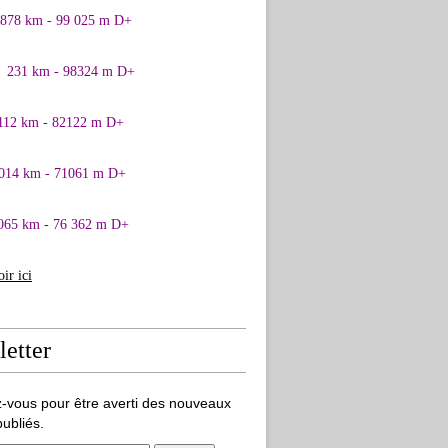
0878 km - 99 025 m D+
1 231 km - 98324 m D+
 112 km - 82122 m D+
 014 km - 71061 m D+
065 km - 76 362 m D+
oir ici
etter
-vous pour être averti des nouveaux
publiés.