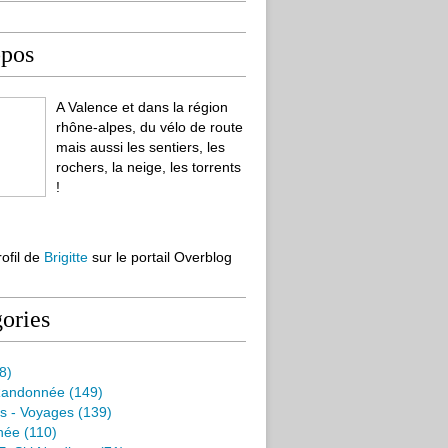
opos
A Valence et dans la région
rhône-alpes, du vélo de route
mais aussi les sentiers, les
rochers, la neige, les torrents
!
rofil de
Brigitte
sur le portail Overblog
ories
8)
Randonnée
(149)
s - Voyages
(139)
née
(110)