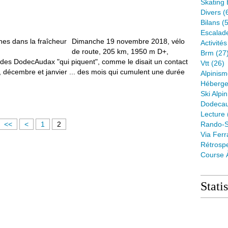
Skating 
Divers
(
Bilans
(5
Escalad
Dimanche 19 novembre 2018, vélo
Activité
de route, 205 km, 1950 m D+,
Brm
(27
des DodecAudax "qui piquent", comme le disait un contact
Vtt
(26)
décembre et janvier ... des mois qui cumulent une durée
Alpinis
Héberge
Ski Alpin
Dodeca
Lecture
<<
<
1
2
Rando-S
Via Ferr
Rétrospe
Course 
Stati