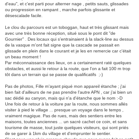
d'eau", et c'est parti pour alterner nage , petits sauts, glissades
ou progression en rampant , marche parfois glissante et
désescalade facile.
Le clou du parcours est un toboggan, haut et très glissant mais
avec une très bonne réception, situé sous le pont dit "de
Gournier" . Des locaux qui s'entrainaient à la slack-line au dessus
de la vasque m'ont fait signe que la cascade se passait en
glissade en plein dans le courant et je les en remercie car c'était
un beau moment !
Par méconnaissance des lieux, on a certainement raté quelques
obstacles, et aussi le retour à la route, que l'on a fait 100 m trop
tôt dans un terrain qui se passe de qualificatifs ;-)
Pas de photos, Fille m'ayant piqué mon appareil étanche ; j'ai
bien fait d'ailleurs de ne pas prendre l'autre APN , car j'ai bien un
sac dédié au canyon, mais qui n'a d'étanche que le nom :-D
Une fois de retour à la voiture par la route, nous sommes allés
visiter à pied le village ... presque un voyage dans le temps ,
vraiment magique. Pas de rues, mais des sentiers entre les
maisons, toutes anciennes ... un sacré cachet ce coin, et sans
tourisme de masse, tout juste quelques visiteurs, qui sont priés
de se garer à 1km du village et d'emprunter le sentier.