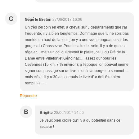
G
Gégé le Breton
27/06/2017 16:06
Un très joli coin en effet, à cheval sur 3 départements que j'ai
fréquenté, il y a bien longtemps. Dommage que tu ne sois pas
montée en haut de la tour ; on y a une vue plongeante sur les
gorges du Chassezac. Pour les circuits vélo, il y a de quoi se
régaler.... mais un col qui devrait te plaire, celui du Pré de la
Dame entre Villefort et Génolhac,.... assez dur pour les
Cévennes (15 km, 7 % environ); à l'époque, on pouvait même
signer son passage sur un livre d'or à l'auberge du sommet....
mais c'était il y a 30 ans, depuis le livre d'or doit être bien
rempli :-) ......
Répondre
B
Brigitte
28/06/2017 14:56
Je veux bien croire qu'il y a du potentiel dans ce
secteur !