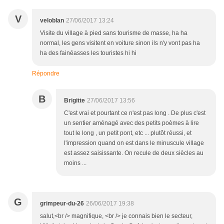
V
veloblan
27/06/2017 13:24
Visite du village à pied sans tourisme de masse, ha ha
normal, les gens visitent en voiture sinon ils n'y vont pas ha
ha des fainéasses les touristes hi hi
Répondre
B
Brigitte
27/06/2017 13:56
C'est vrai et pourtant ce n'est pas long . De plus c'est
un sentier aménagé avec des petits poèmes à lire
tout le long , un petit pont, etc ... plutôt réussi, et
l'impression quand on est dans le minuscule village
est assez saisissante. On recule de deux siècles au
moins ...
G
grimpeur-du-26
26/06/2017 19:38
salut,<br /> magnifique, <br /> je connais bien le secteur,