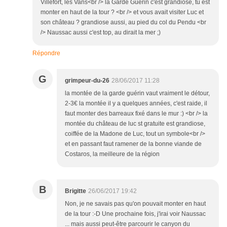
Villefort, les Vans<br /> la Garde Guérin c'est grandiose, tu est
monter en haut de la tour ? <br /> et vous avait visiter Luc et
son château ? grandiose aussi, au pied du col du Pendu <br
/> Naussac aussi c'est top, au dirait la mer ;)
Répondre
G
grimpeur-du-26
28/06/2017 11:28
la montée de la garde guérin vaut vraiment le détour,
2-3€ la montée il y a quelques années, c'est raide, il
faut monter des barreaux fixé dans le mur :) <br /> la
montée du château de luc st gratuite est grandiose,
coiffée de la Madone de Luc, tout un symbole<br />
et en passant faut ramener de la bonne viande de
Costaros, la meilleure de la région
B
Brigitte
26/06/2017 19:42
Non, je ne savais pas qu'on pouvait monter en haut
de la tour :-D Une prochaine fois, j'irai voir Naussac
... mais aussi peut-être parcourir le canyon du