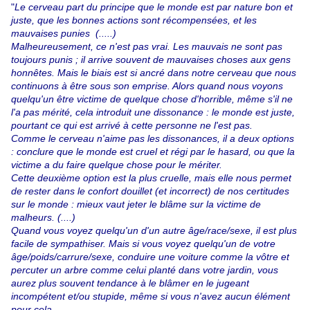
"
Le cerveau part du principe que le monde est par nature bon et
juste, que les bonnes actions sont récompensées, et les
mauvaises punies (.....)
Malheureusement, ce n'est pas vrai. Les mauvais ne sont pas
toujours punis ; il arrive souvent de mauvaises choses aux gens
honnêtes. Mais le biais est si ancré dans notre cerveau que nous
continuons à être sous son emprise. Alors quand nous voyons
quelqu'un être victime de quelque chose d'horrible, même s'il ne
l'a pas mérité, cela introduit une dissonance : le monde est juste,
pourtant ce qui est arrivé à cette personne ne l'est pas.
Comme le cerveau n'aime pas les dissonances, il a deux options
: conclure que le monde est cruel et régi par le hasard, ou que la
victime a du faire quelque chose pour le mériter.
Cette deuxième option est la plus cruelle, mais elle nous permet
de rester dans le confort douillet (et incorrect) de nos certitudes
sur le monde : mieux vaut jeter le blâme sur la victime de
malheurs. (....)
Quand vous voyez quelqu'un d'un autre âge/race/sexe, il est plus
facile de sympathiser. Mais si vous voyez quelqu'un de votre
âge/poids/carrure/sexe, conduire une voiture comme la vôtre et
percuter un arbre comme celui planté dans votre jardin, vous
aurez plus souvent tendance à le blâmer en le jugeant
incompétent et/ou stupide, même si vous n'avez aucun élément
pour cela.