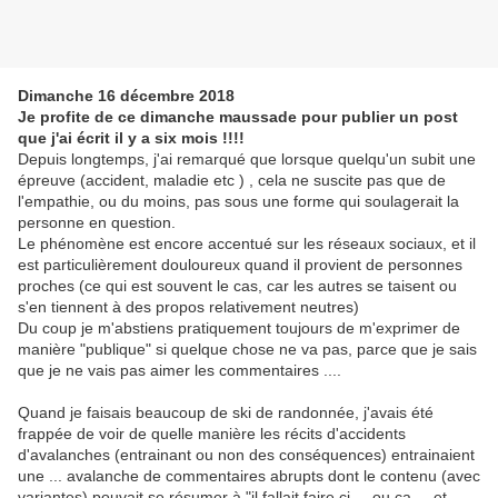
Dimanche 16 décembre 2018
Je profite de ce dimanche maussade pour publier un post
que j'ai écrit il y a six mois !!!!
Depuis longtemps, j'ai remarqué que lorsque quelqu'un subit une
épreuve (accident, maladie etc ) , cela ne suscite pas que de
l'empathie, ou du moins, pas sous une forme qui soulagerait la
personne en question.
Le phénomène est encore accentué sur les réseaux sociaux, et il
est particulièrement douloureux quand il provient de personnes
proches (ce qui est souvent le cas, car les autres se taisent ou
s'en tiennent à des propos relativement neutres)
Du coup je m'abstiens pratiquement toujours de m'exprimer de
manière "publique" si quelque chose ne va pas, parce que je sais
que je ne vais pas aimer les commentaires ....
Quand je faisais beaucoup de ski de randonnée, j'avais été
frappée de voir de quelle manière les récits d'accidents
d'avalanches (entrainant ou non des conséquences) entrainaient
une ... avalanche de commentaires abrupts dont le contenu (avec
variantes) pouvait se résumer à "il fallait faire ci ... ou ça ... et