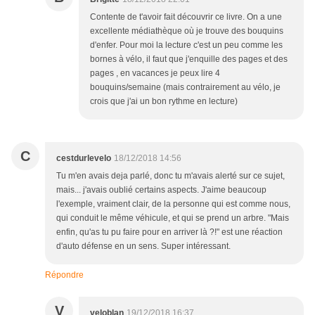
Contente de t'avoir fait découvrir ce livre. On a une
excellente médiathèque où je trouve des bouquins
d'enfer. Pour moi la lecture c'est un peu comme les
bornes à vélo, il faut que j'enquille des pages et des
pages , en vacances je peux lire 4
bouquins/semaine (mais contrairement au vélo, je
crois que j'ai un bon rythme en lecture)
C
cestdurlevelo
18/12/2018 14:56
Tu m'en avais deja parlé, donc tu m'avais alerté sur ce sujet,
mais... j'avais oublié certains aspects. J'aime beaucoup
l'exemple, vraiment clair, de la personne qui est comme nous,
qui conduit le même véhicule, et qui se prend un arbre. "Mais
enfin, qu'as tu pu faire pour en arriver là ?!" est une réaction
d'auto défense en un sens. Super intéressant.
Répondre
V
veloblan
19/12/2018 16:37