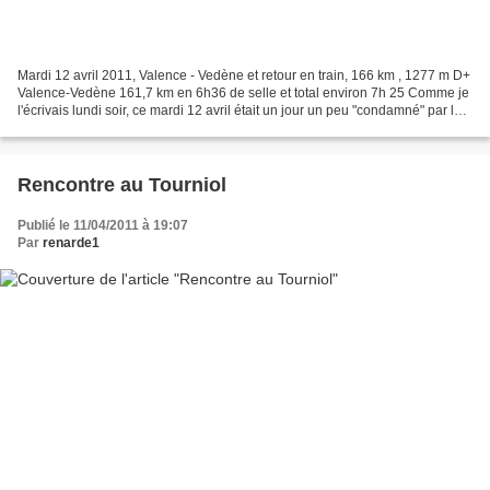
Mardi 12 avril 2011, Valence - Vedène et retour en train, 166 km , 1277 m D+
Valence-Vedène 161,7 km en 6h36 de selle et total environ 7h 25 Comme je
l'écrivais lundi soir, ce mardi 12 avril était un jour un peu "condamné" par la
meteo, avec son ciel...
Rencontre au Tourniol
Publié le 11/04/2011 à 19:07
Par
renarde1