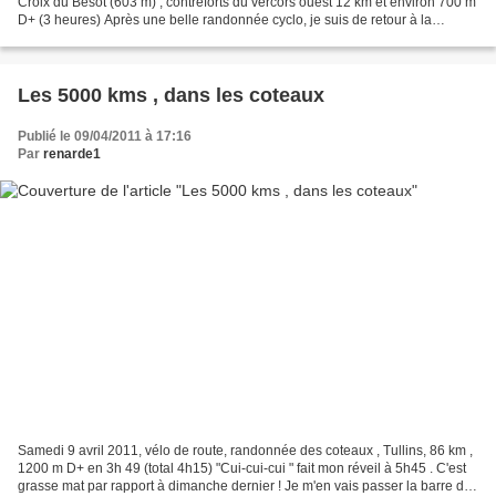
Croix du Bésot (603 m) , contreforts du vercors ouest 12 km et environ 700 m
D+ (3 heures) Après une belle randonnée cyclo, je suis de retour à la
maison à 12h42 pour repartir en tenue...
Les 5000 kms , dans les coteaux
Publié le 09/04/2011 à 17:16
Par
renarde1
Samedi 9 avril 2011, vélo de route, randonnée des coteaux , Tullins, 86 km ,
1200 m D+ en 3h 49 (total 4h15) "Cui-cui-cui " fait mon réveil à 5h45 . C'est
grasse mat par rapport à dimanche dernier ! Je m'en vais passer la barre des