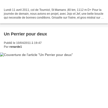
Lundi 11 avril 2011, col de Tourniol, St Mamans ,80 km, 1112 m D+ Pour la
journée de demain, nous avions en projet, avec Jojo et Jef, une belle boucle
qui necessite de bonnes conditions. Grisaille sur l'isère, et gros mistral sur la
Drôme, voilà ce que...
Un Perrier pour deux
Publié le 10/04/2011 à 19:47
Par
renarde1