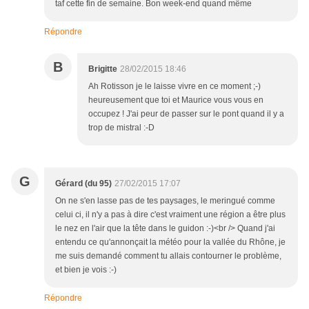
taf cette fin de semaine. Bon week-end quand même
Répondre
B
Brigitte
28/02/2015 18:46
Ah Rotisson je le laisse vivre en ce moment ;-)
heureusement que toi et Maurice vous vous en
occupez ! J'ai peur de passer sur le pont quand il y a
trop de mistral :-D
G
Gérard (du 95)
27/02/2015 17:07
On ne s'en lasse pas de tes paysages, le meringué comme
celui ci, il n'y a pas à dire c'est vraiment une région a être plus
le nez en l'air que la tête dans le guidon :-)<br /> Quand j'ai
entendu ce qu'annonçait la météo pour la vallée du Rhône, je
me suis demandé comment tu allais contourner le problème,
et bien je vois :-)
Répondre