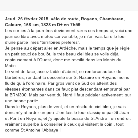
Jeudi 26 février 2015, vélo de route, Royans, Chambaran,
Galaure, 168 km, 1823 m D+ en 7h59
Les sorties à la journées deviennent rares ces temps-ci, voici une
journée libre avec meteo convenable, je m'en vais faire le tour
d'une partie mes "territoires préférés".
Je pense au départ aller en Ardèche, mais le temps que je règle
un petit souci de boulôt, le très beau ciel bleu se voile déjà
copieusement à l'Ouest, donc me revoilà dans les Monts du
Matin.
Le vent de face, assez faible d'abord, se renforce autour de
Barbières, rendant la descente sur St Nazaire en Royans moins
fluide qu'à l'ordinaire. Par gros vent de Sud on atteint des
vitesses étonnantes dans ce faux plat descendant emprunté par
le BRM300. Mais par vent du Nord il faut pédaler activement sur
une bonne partie .
Dans le Royans, plus de vent, et un résidu de ciel bleu, je vais
donc m'y attarder un peu. J'en fais le tour classique par St Jean
et Pont en Royans, et j'y ajoute la bosse de St André , un endroit
vraiment superbe à conseiller à ceux qui visitent le coin , tout
comme St Antoine l'Abbaye !