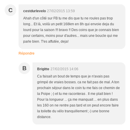
C
cestdurlevelo
27/02/2015 13:59
Ahah d'un côté sur FB tu me dis que tu ne roules pas trop
long... Et là, voilà un petit 168km en 8h qui envoie deja du
lourd pour la saison !!! bravo !! Des coins que je connais bien
pour certains, moins pour d'autres... mais une boucle qui me
parle bien. T'es affutée, deja!
Répondre
B
Brigitte
27/02/2015 14:06
Ca faisait un bout de temps que je n'avais pas
grimpé de vraies bosses. ca ne fait pas de mal. A ton
prochain séjour dans le coin tu me fais ce chemin de
la Poipe ;-) et tu me raconteras . Il me plait bien !
Pour la longueur ... ça me manquait ... en plus dans
les 160 on ne rentre pas tard et on peut encore faire
la toilette du vélo tranquillement ;-) une bonne
distance.