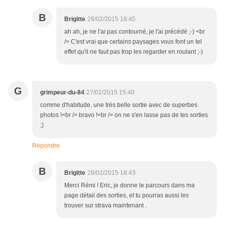
B
Brigitte
28/02/2015 18:45
ah ah, je ne l'ai pas contourné, je l'ai précédé ;-) <br
/> C'est vrai que certains paysages vous font un tel
effet qu'il ne faut pas trop les regarder en roulant ;-)
G
grimpeur-du-84
27/02/2015 15:40
comme d'habitude, une très belle sortie avec de superbes
photos !<br /> bravo !<br /> on ne s'en lasse pas de tes sorties
;)
Répondre
B
Brigitte
28/02/2015 18:43
Merci Rémi ! Eric, je donne le parcours dans ma
page détail des sorties, et tu pourras aussi les
trouver sur strava maintenant .