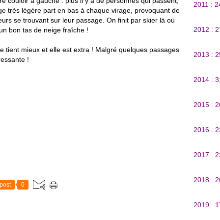
 couloir à gauche : plus il y a de personnes qui passent,
2011 : 
ige très légère part en bas à chaque virage, provoquant de
eurs se trouvant sur leur passage. On finit par skier là où
2012 : 
un bon tas de neige fraîche !
ige tient mieux et elle est extra ! Malgré quelques passages
2013 : 
éressante !
2014 : 
2015 : 
2016 : 
2017 : 
2018 : 
post
0
2019 : 