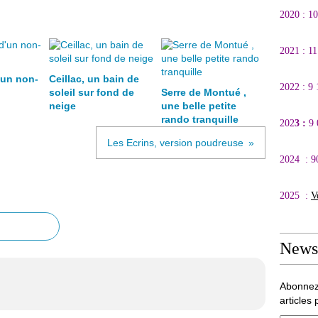
2020 : 1
2021 : 1
'un non-
Ceillac, un bain de
2022 : 9
soleil sur fond de
Serre de Montué ,
neige
une belle petite
rando tranquille
202
3 :
9
Les Ecrins, version poudreuse
2024 : 9
2025 :
V
Newsl
Abonnez
articles 