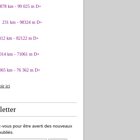
0878 km - 99 025 m D+
1 231 km - 98324 m D+
 112 km - 82122 m D+
 014 km - 71061 m D+
065 km - 76 362 m D+
oir ici
etter
-vous pour être averti des nouveaux
publiés.