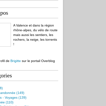
opos
A Valence et dans la région
rhône-alpes, du vélo de route
mais aussi les sentiers, les
rochers, la neige, les torrents
!
rofil de
Brigitte
sur le portail Overblog
ories
8)
Randonnée
(149)
s - Voyages
(139)
née
(110)