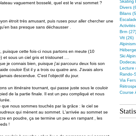
Skating 
plateau vaguement bosselé, quel est le vrai sommet ?
Divers
(
Bilans
(5
Escalad
nyon étroit très amusant, puis ruses pour aller chercher une
Activité
squ'en bas presque sans déchausser .
Brm
(27
Vtt
(26)
Alpinis
Héberge
et, puisque cette fois-ci nous partons en meute (10
Ski Alpin
 et sous un ciel gris et tristounet ....
Dodeca
e je connais bien, puisque j'ai parcouru deux fois son
Lecture
ide couloir Est il y a trois ou quatre ans. J'avais alors
Rando-S
jamais descendue. C'est l'objectif du jour.
Via Ferr
Rétrospe
s un itinéraire tournant, qui passe juste sous le couloir
Course 
d de la partie finale. Il est un peu compliqué et nous
durée.
e que nous sommes touchés par la grâce : le ciel se
Stati
 poudreux qui mènent au sommet. L'arrivée au sommet se
sucre en poudre, ça se termine un peu en rampant , les
pieds !