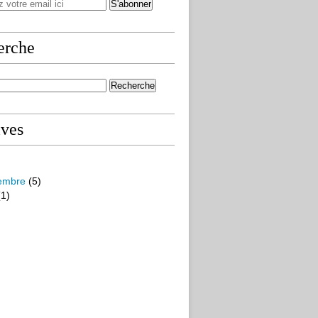
erche
ives
embre
(5)
1)