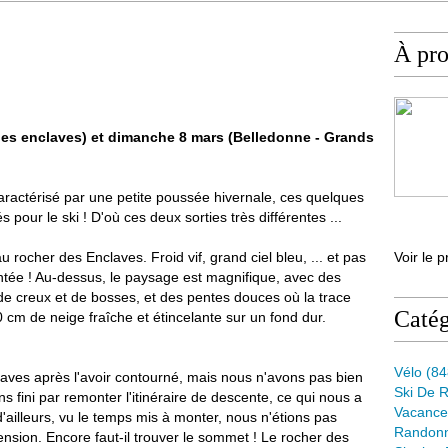
À pr
des enclaves) et dimanche 8 mars (Belledonne - Grands
aractérisé par une petite poussée hivernale, ces quelques
 pour le ski ! D'où ces deux sorties très différentes ...
u rocher des Enclaves. Froid vif, grand ciel bleu, ... et pas
Voir le p
tée ! Au-dessus, le paysage est magnifique, avec des
 de creux et de bosses, et des pentes douces où la trace
Catég
0 cm de neige fraîche et étincelante sur un fond dur.
Vélo
(84
claves après l'avoir contourné, mais nous n'avons pas bien
Ski De 
s fini par remonter l'itinéraire de descente, ce qui nous a
Vacance
ailleurs, vu le temps mis à monter, nous n'étions pas
Randon
sion. Encore faut-il trouver le sommet ! Le rocher des