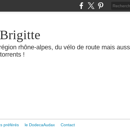
Brigitte
région rhône-alpes, du vélo de route mais aussi 
torrents !
s préférés
le DodecaAudax
Contact