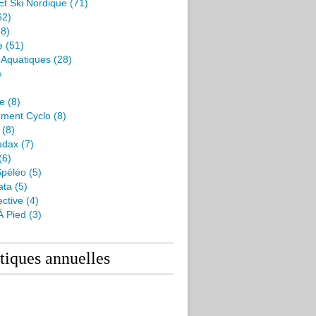
Et Ski Nordique
(71)
62)
8)
e
(51)
s Aquatiques
(28)
)
me
(8)
ment Cyclo
(8)
(8)
udax
(7)
(6)
péléo
(5)
ata
(5)
ctive
(4)
À Pied
(3)
stiques annuelles