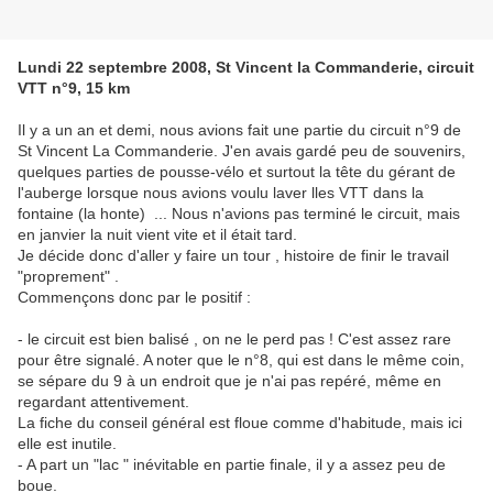
Lundi 22 septembre 2008, St Vincent la Commanderie, circuit
VTT n°9, 15 km
Il y a un an et demi, nous avions fait une partie du circuit n°9 de
St Vincent La Commanderie. J'en avais gardé peu de souvenirs,
quelques parties de pousse-vélo et surtout la tête du gérant de
l'auberge lorsque nous avions voulu laver lles VTT dans la
fontaine (la honte) ... Nous n'avions pas terminé le circuit, mais
en janvier la nuit vient vite et il était tard.
Je décide donc d'aller y faire un tour , histoire de finir le travail
"proprement" .
Commençons donc par le positif :
- le circuit est bien balisé , on ne le perd pas ! C'est assez rare
pour être signalé. A noter que le n°8, qui est dans le même coin,
se sépare du 9 à un endroit que je n'ai pas repéré, même en
regardant attentivement.
La fiche du conseil général est floue comme d'habitude, mais ici
elle est inutile.
- A part un "lac " inévitable en partie finale, il y a assez peu de
boue.