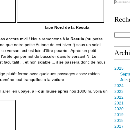
Rech
la face Nord de la Recula
st pas encore midi ! Nous remontons à la
Recula
(ou petite
me que notre petite Autane de cet hiver !) sous un soleil
 ce versant est est loin d'être pourrie . Après un petit
Arch
l'arête qui permet de basculer dans le versant N. Le
facultatif ... et non skiable ... il se passera donc de nous
2025
ige plutôt ferme avec quelques passages assez raides
Sept
ramène tout tranquillou à la voiture .
Juin
(
2024
ur aller en ubaye, à
Fouillouse
après nos 1800 m, voilà un
2023
2022
2021
2020
2019
2018
2017