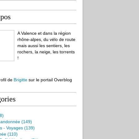
opos
A Valence et dans la région
rhône-alpes, du vélo de route
mais aussi les sentiers, les
rochers, la neige, les torrents
!
rofil de
Brigitte
sur le portail Overblog
ories
8)
Randonnée
(149)
s - Voyages
(139)
née
(110)