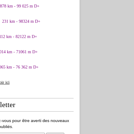
0878 km - 99 025 m D+
1 231 km - 98324 m D+
 112 km - 82122 m D+
 014 km - 71061 m D+
065 km - 76 362 m D+
oir ici
etter
-vous pour être averti des nouveaux
publiés.