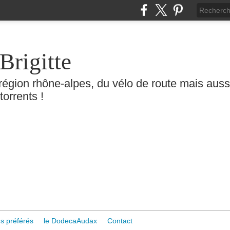
Brigitte
région rhône-alpes, du vélo de route mais aussi 
torrents !
s préférés
le DodecaAudax
Contact