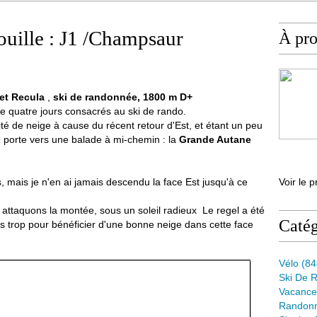
ouille : J1 /Champsaur
À pr
et Recula
,
ski de randonnée, 1800 m D+
de quatre jours consacrés au ski de rando.
é de neige à cause du récent retour d'Est, et étant un peu
se porte vers une balade à mi-chemin : la
Grande Autane
s, mais je n'en ai jamais descendu la face Est jusqu'à ce
Voir le p
s attaquons la montée, sous un soleil radieux Le regel a été
Catég
s trop pour bénéficier d'une bonne neige dans cette face
Vélo
(84
Ski De 
Vacance
Randon