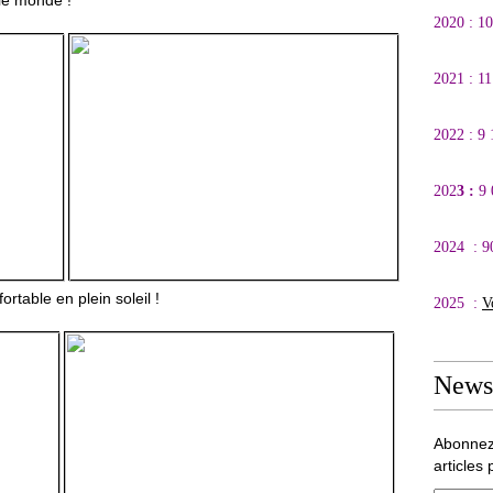
 le monde !
2020 : 1
2021 : 1
2022 : 9
202
3 :
9
2024 : 9
table en plein soleil !
2025 :
V
Newsl
Abonnez
articles 