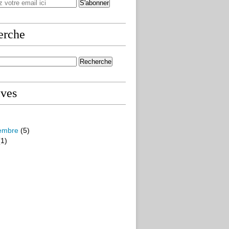
erche
ives
embre
(5)
1)