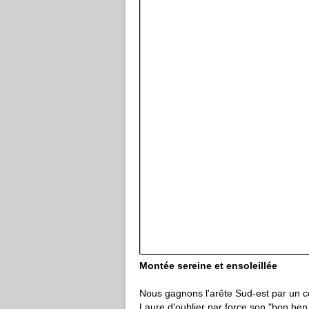
Montée sereine et ensoleillée
Nous gagnons l'arête Sud-est par un cou
Laure d'oublier par force son "bon ben 