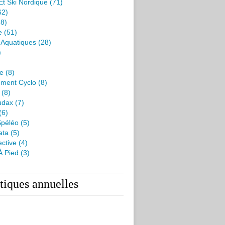
Et Ski Nordique
(71)
62)
8)
e
(51)
s Aquatiques
(28)
)
me
(8)
ment Cyclo
(8)
(8)
udax
(7)
(6)
péléo
(5)
ata
(5)
ctive
(4)
À Pied
(3)
stiques annuelles