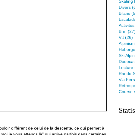
Skating 
Divers
(
Bilans
(5
Escalad
Activité
Brm
(27
Vtt
(26)
Alpinis
Héberge
Ski Alpin
Dodeca
Lecture
Rando-S
Via Ferr
Rétrospe
Course 
Stati
loir différent de celui de la descente, ce qui permet à
moi je vous attends là" qui arrive parfois dans certaines