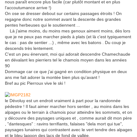
nous paraît encore plus facile (car plutôt montant et en plus
l'accoutumance arrive !)
On ose se dresser debout sur certains passages étroits ! On
regagne donc notre sommet avant la descente des grandes
pentes herbeuses qui le soutiennent ...
Là j'aime moins, du moins mes genoux aiment moins, dès lors
que je ne peux pas marcher pieds à plats (et là c'est typiquement
le cas : pas de sentier ...) , même avec les batons . Du coup je
descends très lentement.
C'est un peu énervant, moi qui adorait descendre Chamechaude
en dévalant les pierriers tel le chamois moyen dans les années
90
Dommage car ce que j'ai gagné en condition physique en deux
ans me fait adorer la montée bien plus qu'avant !
Bref au pic Pierroux vive le ski !
le Dévoluy est un endroit vraiment à part pour la randonnée
pédestre ! Il faut aimer marcher hors sentier , au moins dans les
alpages ou le terrain à chamois pour atteindre les sommets, et on
y découvre des paysages uniques et , comme aurait dit mon père
, "dantesques" : ravins terrifiants, falaises "dela mort qui tue",
paysages lunaires qui contrastent avec le vert tendre des alpages
et le bleu lagoon des lacs de fond de vallée.