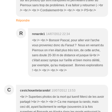
sur tes photos) qui sont tranquilles et permettent d'aller au
Pierroux sans trop de problèmes. Il va falloir y retourner (-:<br
/> <br /> <br /> Cordialement<br /> <br /> <br /> PS<br />
Répondre
R
renarde1
14/07/2012 22:34
<br /> <br /> Bonsoir Pascal, pour aller voir l'arche
vous proveniez donc du Faraut ? Nous en venant du
Pierroux on n'en était plus très loin, de cette arche,
sans doute 20-30 m de distance et jusque là<br />
c'était assez sympa sur l'arête et bien moins délité,
par exemple, qu'au malpasset . Bonnes explorations
! <br /> <br /> <br /> <br />
C
cestchouettelarando!
10/07/2012 13:53
<br /> Superbes photos de la mort qui tuent! Merci de les avoir
partagé !<br /> <br /> <br /> Ca me manque la rando, mais
ceci dit, ayant facilement le vertige (souvenirs à la fois
superbes et flippants en Alaska dans les monts entourant la