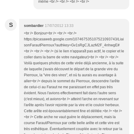
même <br /> <br /> <br /> <br />
S
sombardier
17/07/2012 13:33
<br /> Bonjour<br /> <br /> <br />
https://picasaweb.google.com/107467535107521093743/Liai
sonFarautPierroux?authkey=Gv1sRgCJLazM2F_4nhwgE#
<br /> <br /> <br /> (si le lien n'apparaît pas actif, le copier et le
coller dans la barre de votre navigateur)<br /> <br /> <br />
Voilà quelques photos de cette virée déjà ancienne, à la suite
de laquelle j'avais découvet le départ de la grande vire du
Pierroux, la "vire des vires", et où tu aurais eu avantage à
aller<br /> depuis le sommet du Pierroux, descendre l'arête
de celui-ci au Faraut ne me paraissant en effet pas très
évident. Nous l'avions effectivement fait dans l'autre sens
(c'est mieux), et avions<br /> atteint l'arche en revenant sur
l'arête après l'avoir rejointe par la vire et le couloir herbeux.
Cette arête est épouvantablement fine et délitée.<br /> <br />
<br /> Cette arche ne vaut guère le déplacement, mais la
course Faraut/Pierroux par cette belle arête et cette vire est
très esthétique. Éventuellement couplée avec le retour par la