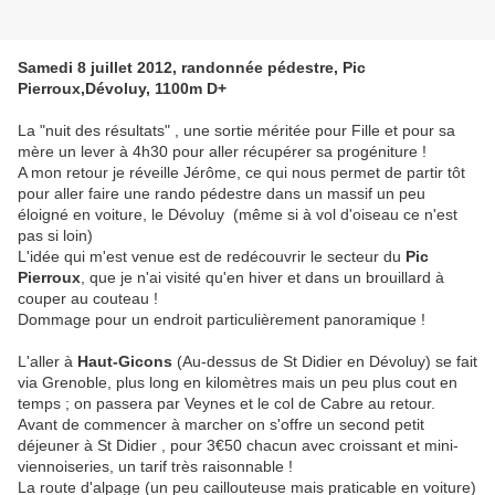
Samedi 8 juillet 2012, randonnée pédestre, Pic
Pierroux,Dévoluy, 1100m D+
La "nuit des résultats" , une sortie méritée pour Fille et pour sa
mère un lever à 4h30 pour aller récupérer sa progéniture !
A mon retour je réveille Jérôme, ce qui nous permet de partir tôt
pour aller faire une rando pédestre dans un massif un peu
éloigné en voiture, le Dévoluy (même si à vol d'oiseau ce n'est
pas si loin)
L'idée qui m'est venue est de redécouvrir le secteur du
Pic
Pierroux
, que je n'ai visité qu'en hiver et dans un brouillard à
couper au couteau !
Dommage pour un endroit particulièrement panoramique !
L'aller à
Haut-Gicons
(Au-dessus de St Didier en Dévoluy) se fait
via Grenoble, plus long en kilomètres mais un peu plus cout en
temps ; on passera par Veynes et le col de Cabre au retour.
Avant de commencer à marcher on s'offre un second petit
déjeuner à St Didier , pour 3€50 chacun avec croissant et mini-
viennoiseries, un tarif très raisonnable !
La route d'alpage (un peu caillouteuse mais praticable en voiture)