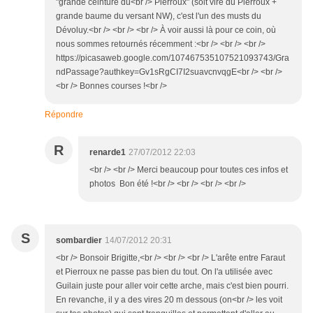
"grande ceinture du<br /> Pierroux" (soit vire du Pierroux +
grande baume du versant NW), c'est l'un des musts du
Dévoluy.<br /> <br /> <br /> À voir aussi là pour ce coin, où
nous sommes retournés récemment :<br /> <br /> <br />
https://picasaweb.google.com/107467535107521093743/Gra
ndPassage?authkey=Gv1sRgCI7I2suavcnvqgE<br /> <br />
<br /> Bonnes courses !<br />
Répondre
R
renarde1
27/07/2012 22:03
<br /> <br /> Merci beaucoup pour toutes ces infos et
photos Bon été !<br /> <br /> <br /> <br />
S
sombardier
14/07/2012 20:31
<br /> Bonsoir Brigitte,<br /> <br /> <br /> L'arête entre Faraut
et Pierroux ne passe pas bien du tout. On l'a utilisée avec
Guilain juste pour aller voir cette arche, mais c'est bien pourri.
En revanche, il y a des vires 20 m dessous (on<br /> les voit