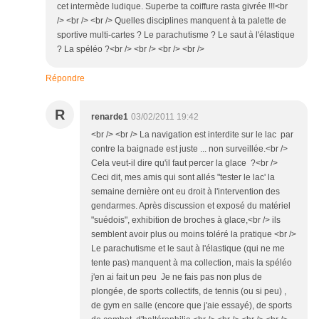
cet intermède ludique. Superbe ta coiffure rasta givrée !!!<br
/> <br /> <br /> Quelles disciplines manquent à ta palette de
sportive multi-cartes ? Le parachutisme ? Le saut à l'élastique
? La spéléo ?<br /> <br /> <br /> <br />
Répondre
R
renarde1
03/02/2011 19:42
<br /> <br /> La navigation est interdite sur le lac par
contre la baignade est juste ... non surveillée.<br />
Cela veut-il dire qu'il faut percer la glace ?<br />
Ceci dit, mes amis qui sont allés "tester le lac' la
semaine dernière ont eu droit à l'intervention des
gendarmes. Après discussion et exposé du matériel
"suédois", exhibition de broches à glace,<br /> ils
semblent avoir plus ou moins toléré la pratique <br />
Le parachutisme et le saut à l'élastique (qui ne me
tente pas) manquent à ma collection, mais la spéléo
j'en ai fait un peu Je ne fais pas non plus de
plongée, de sports collectifs, de tennis (ou si peu) ,
de gym en salle (encore que j'aie essayé), de sports