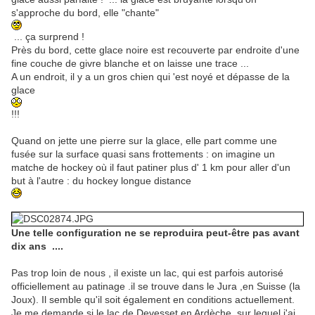
s'approche du bord, elle "chante"
... ça surprend !
Près du bord, cette glace noire est recouverte par endroite d'une
fine couche de givre blanche et on laisse une trace ...
A un endroit, il y a un gros chien qui 'est noyé et dépasse de la
glace
!!!
Quand on jette une pierre sur la glace, elle part comme une
fusée sur la surface quasi sans frottements : on imagine un
matche de hockey où il faut patiner plus d' 1 km pour aller d'un
but à l'autre : du hockey longue distance
Une telle configuration ne se reproduira peut-être pas avant
dix ans ....
Pas trop loin de nous , il existe un lac, qui est parfois autorisé
officiellement au patinage .il se trouve dans le Jura ,en Suisse (la
Joux). Il semble qu'il soit également en conditions actuellement.
Je me demande si le lac de Devesset en Ardèche, sur lequel j'ai