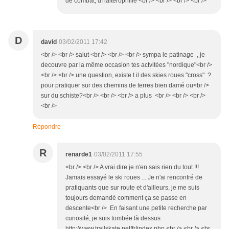
de combat, d'haltérophilie <br /> <br /> <br /> <br />
D
david
03/02/2011 17:42
<br /> <br /> salut <br /> <br /> <br /> sympa le patinage , je
decouvre par la même occasion tes actvitées "nordique"<br />
<br /> <br /> une question, existe t il des skies roues "cross" ?
pour pratiquer sur des chemins de terres bien damé ou<br />
sur du schiste?<br /> <br /> <br /> a plus <br /> <br /> <br />
<br />
Répondre
R
renarde1
03/02/2011 17:55
<br /> <br /> A vrai dire je n'en sais rien du tout !!!
Jamais essayé le ski roues ... Je n'ai rencontré de
pratiquants que sur route et d'ailleurs, je me suis
toujours demandé comment ça se passe en
descente<br /> En faisant une petite recherche par
curiosité, je suis tombée là dessus
http://www.trailskate.net/fr/index.php <br /> <br /> <br