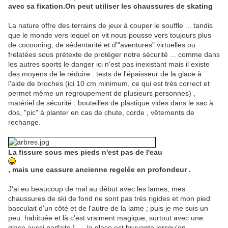
avec sa fixation.
On peut utiliser les chaussures de skating
La nature offre des terrains de jeux à couper le souffle ... tandis
que le monde vers lequel on vit nous pousse vers toujours plus
de cocooning, de sédentarité et d'"aventures" virtuelles ou
frelatées sous prétexte de protéger notre sécurité ... comme dans
les autres sports le danger ici n'est pas inexistant mais il existe
des moyens de le réduire : tests de l'épaisseur de la glace à
l'aide de broches (ici 10 cm minimum, ce qui est très correct et
permet même un regroupement de plusieurs personnes) ,
matériel de sécurité : bouteilles de plastique vides dans le sac à
dos, "pic" à planter en cas de chute, corde , vêtements de
rechange.
La fissure sous mes pieds n'est pas de l'eau
, mais une cassure ancienne regelée en profondeur .
J'ai eu beaucoup de mal au début avec les lames, mes
chaussures de ski de fond ne sont pas très rigides et mon pied
basculait d'un côté et de l'autre de la lame ; puis je me suis un
peu habituée et là c'est vraiment magique, surtout avec une
glace aussi parfaite ! ... la glace est bruyante lorsqu'on