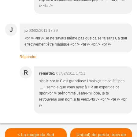
/> <br />
J
jp
03/02/2011 17:39
<br /> <br /> Je ne savais même pas que ca se faisait ! Ca doit
effectivement être magique.<br /> <br /> <br /> <br />
Répondre
R
renarde1
03/02/2011 17:51
<br /> <br /> C'est grandiose ! mais ça ne se fait pas
... il semble que vous ayez à HP un expert de ce
sport<br /> prénommé Jean-Philippe, je te
retrouverai son nom si tu veux.<br /> <br /> <br /> <br
/>
< La magie du Sud
Un(col) de perdu, trois de