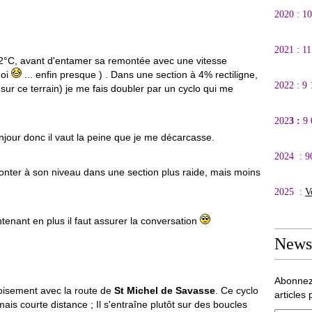
2020 : 1
2021 : 1
°C, avant d'entamer sa remontée avec une vitesse
moi
... enfin presque ) . Dans une section à 4% rectiligne,
2022 : 9
 sur ce terrain) je me fais doubler par un cyclo qui me
202
3 :
9
 bonjour donc il vaut la peine que je me décarcasse.
2024 : 9
emonter à son niveau dans une section plus raide, mais moins
2025 :
V
ntenant en plus il faut assurer la conversation
Newsl
Abonnez
oisement avec la route de
St Michel de Savasse
. Ce cyclo
articles 
is courte distance ; Il s'entraîne plutôt sur des boucles