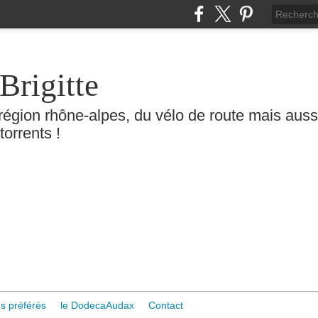
Brigitte
région rhône-alpes, du vélo de route mais aussi 
torrents !
s préférés
le DodecaAudax
Contact