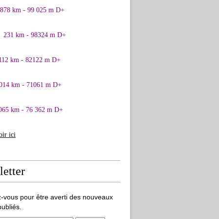
0878 km - 99 025 m D+
1 231 km - 98324 m D+
 112 km - 82122 m D+
 014 km - 71061 m D+
065 km - 76 362 m D+
oir ici
etter
-vous pour être averti des nouveaux
publiés.