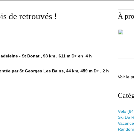
is de retrouvés !
À pr
adeleine - St Donat , 93 km , 611 m D+ en 4 h
ntée par St Georges Les Bains, 44 km, 459 m D+ , 2 h
Voir le p
Catég
Vélo
(84
Ski De 
Vacance
Randon