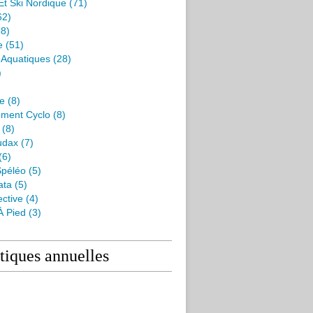
Et Ski Nordique
(71)
62)
8)
e
(51)
s Aquatiques
(28)
)
me
(8)
ment Cyclo
(8)
(8)
udax
(7)
(6)
péléo
(5)
ata
(5)
ctive
(4)
À Pied
(3)
stiques annuelles