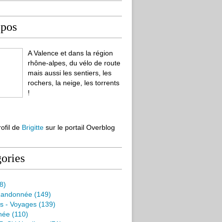
opos
A Valence et dans la région
rhône-alpes, du vélo de route
mais aussi les sentiers, les
rochers, la neige, les torrents
!
rofil de
Brigitte
sur le portail Overblog
ories
8)
Randonnée
(149)
s - Voyages
(139)
née
(110)