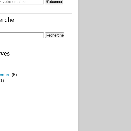
erche
ives
embre
(5)
1)