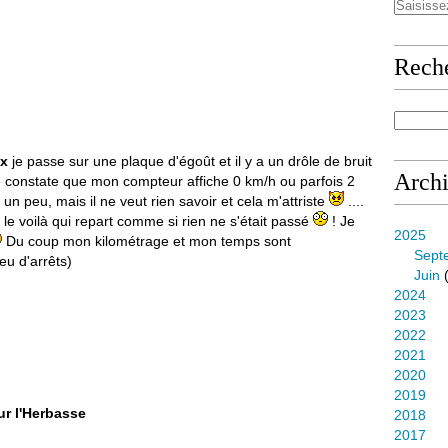
Rech
ux
je passe sur une plaque d'égoût et il y a un drôle de bruit
Arch
 je constate que mon compteur affiche 0 km/h ou parfois 2
te un peu, mais il ne veut rien savoir et cela m'attriste
....
 le voilà qui repart comme si rien ne s'était passé
! Je
2025
Du coup mon kilométrage et mon temps sont
Sept
eu d'arrêts)
Juin
(
2024
2023
2022
2021
2020
2019
ur l'Herbasse
2018
2017