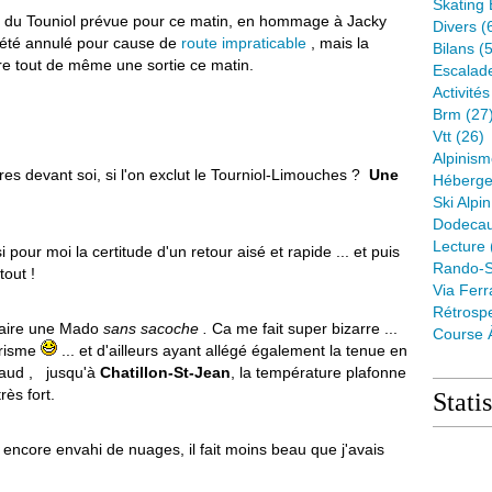
Skating 
 du Touniol prévue pour ce matin, en hommage à Jacky
Divers
(
t été annulé pour cause de
route impraticable
, mais la
Bilans
(5
ire tout de même une sortie ce matin.
Escalad
Activité
Brm
(27
Vtt
(26)
Alpinis
es devant soi, si l'on exclut le Tourniol-Limouches ?
Une
Héberge
Ski Alpin
Dodeca
Lecture
pour moi la certitude d'un retour aisé et rapide ... et puis
Rando-S
tout !
Via Ferr
Rétrospe
 faire une Mado
sans sacoche .
Ca me fait super bizarre ...
Course 
turisme
... et d'ailleurs ayant allégé également la tenue en
chaud , jusqu'à
Chatillon-St-Jean
, la température plafonne
rès fort.
Stati
t encore envahi de nuages, il fait moins beau que j'avais