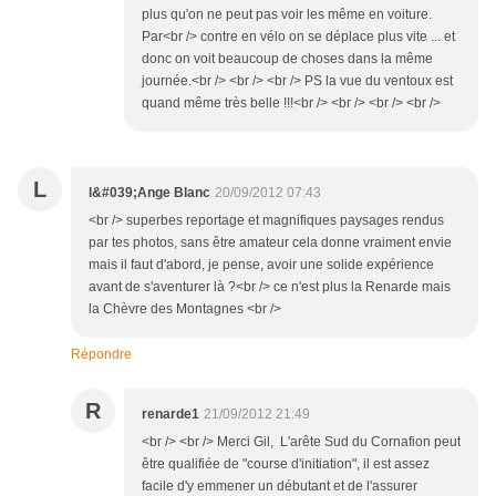
plus qu'on ne peut pas voir les même en voiture.
Par<br /> contre en vélo on se déplace plus vite ... et
donc on voit beaucoup de choses dans la même
journée.<br /> <br /> <br /> PS la vue du ventoux est
quand même très belle !!!<br /> <br /> <br /> <br />
L
l&#039;Ange Blanc
20/09/2012 07:43
<br /> superbes reportage et magnifiques paysages rendus
par tes photos, sans être amateur cela donne vraiment envie
mais il faut d'abord, je pense, avoir une solide expérience
avant de s'aventurer là ?<br /> ce n'est plus la Renarde mais
la Chèvre des Montagnes <br />
Répondre
R
renarde1
21/09/2012 21:49
<br /> <br /> Merci Gil, L'arête Sud du Cornafion peut
être qualifiée de "course d'initiation", il est assez
facile d'y emmener un débutant et de l'assurer