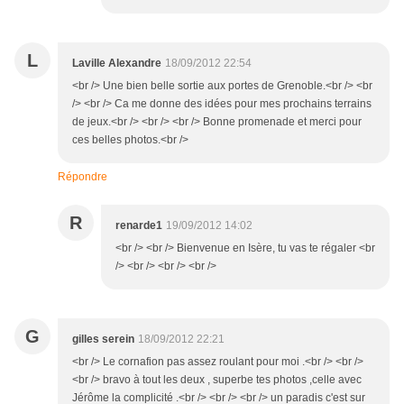
L
Laville Alexandre
18/09/2012 22:54
<br /> Une bien belle sortie aux portes de Grenoble.<br /> <br
/> <br /> Ca me donne des idées pour mes prochains terrains
de jeux.<br /> <br /> <br /> Bonne promenade et merci pour
ces belles photos.<br />
Répondre
R
renarde1
19/09/2012 14:02
<br /> <br /> Bienvenue en Isère, tu vas te régaler <br
/> <br /> <br /> <br />
G
gilles serein
18/09/2012 22:21
<br /> Le cornafion pas assez roulant pour moi .<br /> <br />
<br /> bravo à tout les deux , superbe tes photos ,celle avec
Jérôme la complicité .<br /> <br /> <br /> un paradis c'est sur