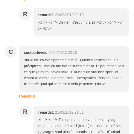
R
renarde1
22/09/2012 08:19
<br /> <br /> De rien c'est un plaisir !<br /> <br /> <br
/> <br />
C
cestdurlevelo
20/09/2012 22:10
<br /> oh! ca fait flipper ton truc là ! Quelles pentes et quels
précipices... moi ça me fait peur ces trucs là. Et pourtant qu'est
ce que j'aimerai savoir faire ! Car c'est un vrai bon sport, et
les<br /> vues du sommet sont... incroyables. Plus belles que
n'importe quoi qui se fasse à vélo je pense :)<br />
Répondre
R
renarde1
21/09/2012 21:51
<br /> <br /> Tu as raison au niveau des paysages,
on peut atteindre à pied (à skis) des endroits où les
paysages sont plus étonnants qu'en vélo ; d'autant