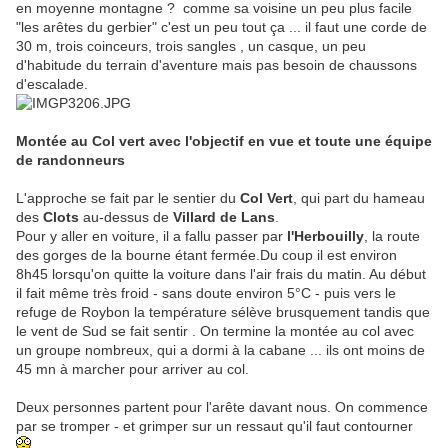
en moyenne montagne ? comme sa voisine un peu plus facile
"les arêtes du gerbier" c'est un peu tout ça ... il faut une corde de
30 m, trois coinceurs, trois sangles , un casque, un peu
d'habitude du terrain d'aventure mais pas besoin de chaussons
d'escalade.
Montée au Col vert avec l'objectif en vue et toute une équipe
de randonneurs
L'approche se fait par le sentier du
Col Vert
, qui part du hameau
des
Clots
au-dessus de
Villard de Lans
.
Pour y aller en voiture, il a fallu passer par
l'Herbouilly
, la route
des gorges de la bourne étant fermée.Du coup il est environ
8h45 lorsqu'on quitte la voiture dans l'air frais du matin. Au début
il fait même très froid - sans doute environ 5°C - puis vers le
refuge de Roybon la température sélève brusquement tandis que
le vent de Sud se fait sentir . On termine la montée au col avec
un groupe nombreux, qui a dormi à la cabane ... ils ont moins de
45 mn à marcher pour arriver au col.
Deux personnes partent pour l'arête davant nous. On commence
par se tromper - et grimper sur un ressaut qu'il faut contourner