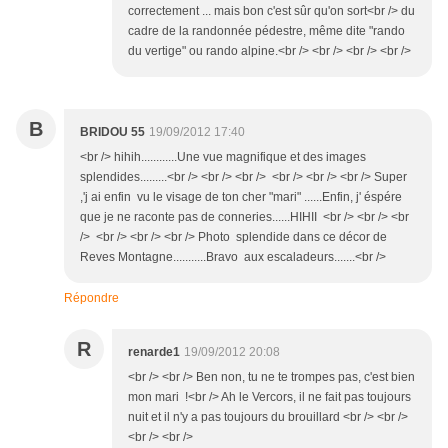
correctement ... mais bon c'est sûr qu'on sort<br /> du
cadre de la randonnée pédestre, même dite "rando
du vertige" ou rando alpine.<br /> <br /> <br /> <br />
B
BRIDOU 55
19/09/2012 17:40
<br /> hihih............Une vue magnifique et des images
splendides.........<br /> <br /> <br /> <br /> <br /> <br /> Super
,'j ai enfin vu le visage de ton cher "mari" ......Enfin, j' éspére
que je ne raconte pas de conneries......HIHII <br /> <br /> <br
/> <br /> <br /> <br /> Photo splendide dans ce décor de
Reves Montagne...........Bravo aux escaladeurs.......<br />
Répondre
R
renarde1
19/09/2012 20:08
<br /> <br /> Ben non, tu ne te trompes pas, c'est bien
mon mari !<br /> Ah le Vercors, il ne fait pas toujours
nuit et il n'y a pas toujours du brouillard <br /> <br />
<br /> <br />