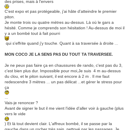
des prises, mais à l'envers
C'est expo et pas protégeable, j'ai hâte d'atteindre le premier
piton.
Je monte trois ou quatre mètres au-dessus. Là où le gars a
hésité. Comme je comprends son hésitation ! Au-dessus de moi il
y a un bombé tout à fait pourri
qui s'effrite quand j'y touche. Quant à sa traversée à droite ...
MON COCO JE LA SENS PAS DU TOUT TA TRAVERSEE.
Je ne peux pas faire ça en chaussures de rando, c'est pas du 3,
c'est bien plus dur. Impossible pour moi,Je suis 4 m au-dessus
du clou, et le piton suivant, il est encore à 2 m . Il me faut
redescendre 3 mètres ... un pas délicat ...et gérer le stress pour
ça
...
Vais-je renoncer ?
Avant de signer le but il me vient l'idée d'aller voir à gauche (plus
vers le vide
) Et là tout devient clair. L'affreux bombé, il se passe par la
gauche dans un rocher très sain, nettoyé par les passages. Je