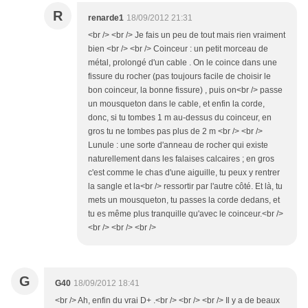
R
renarde1
18/09/2012 21:31
<br /> <br /> Je fais un peu de tout mais rien vraiment
bien <br /> <br /> Coinceur : un petit morceau de
métal, prolongé d'un cable . On le coince dans une
fissure du rocher (pas toujours facile de choisir le
bon coinceur, la bonne fissure) , puis on<br /> passe
un mousqueton dans le cable, et enfin la corde,
donc, si tu tombes 1 m au-dessus du coinceur, en
gros tu ne tombes pas plus de 2 m <br /> <br />
Lunule : une sorte d'anneau de rocher qui existe
naturellement dans les falaises calcaires ; en gros
c'est comme le chas d'une aiguille, tu peux y rentrer
la sangle et la<br /> ressortir par l'autre côté. Et là, tu
mets un mousqueton, tu passes la corde dedans, et
tu es même plus tranquille qu'avec le coinceur.<br />
<br /> <br /> <br />
G
G40
18/09/2012 18:41
<br /> Ah, enfin du vrai D+ .<br /> <br /> <br /> Il y a de beaux