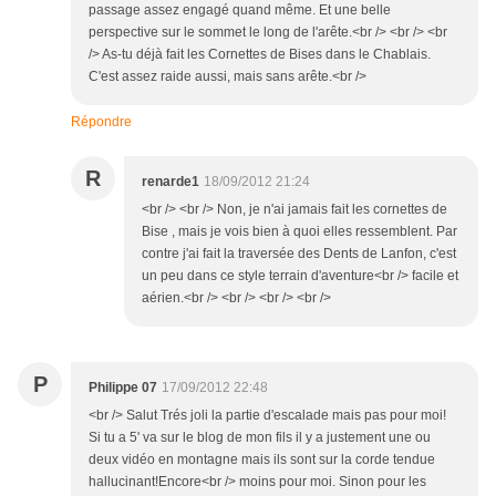
passage assez engagé quand même. Et une belle
perspective sur le sommet le long de l'arête.<br /> <br /> <br
/> As-tu déjà fait les Cornettes de Bises dans le Chablais.
C'est assez raide aussi, mais sans arête.<br />
Répondre
R
renarde1
18/09/2012 21:24
<br /> <br /> Non, je n'ai jamais fait les cornettes de
Bise , mais je vois bien à quoi elles ressemblent. Par
contre j'ai fait la traversée des Dents de Lanfon, c'est
un peu dans ce style terrain d'aventure<br /> facile et
aérien.<br /> <br /> <br /> <br />
P
Philippe 07
17/09/2012 22:48
<br /> Salut Trés joli la partie d'escalade mais pas pour moi!
Si tu a 5' va sur le blog de mon fils il y a justement une ou
deux vidéo en montagne mais ils sont sur la corde tendue
hallucinant!Encore<br /> moins pour moi. Sinon pour les