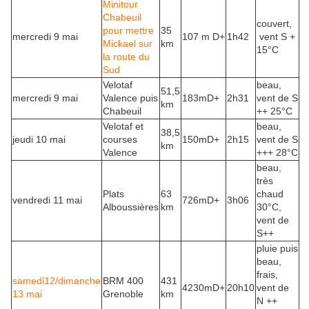
Minitour
Chabeuil
couvert,
pour mettre
35
mercredi 9 mai
107 m D+
1h42
vent S +
Mickael sur
km
15°C
la route du
Sud
Velotaf
beau,
51,5
mercredi 9 mai
Valence puis
183mD+
2h31
vent de S
km
Chabeuil
++ 25°C
Velotaf et
beau,
38,5
jeudi 10 mai
courses
150mD+
2h15
vent de S
km
Valence
+++ 28°C
beau,
très
Plats
63
chaud
vendredi 11 mai
726mD+
3h06
Alboussières
km
30°C,
vent de
S++
pluie puis
beau,
frais,
samedi12/dimanche
BRM 400
431
4230mD+
20h10
vent de
13 mai
Grenoble
km
N ++