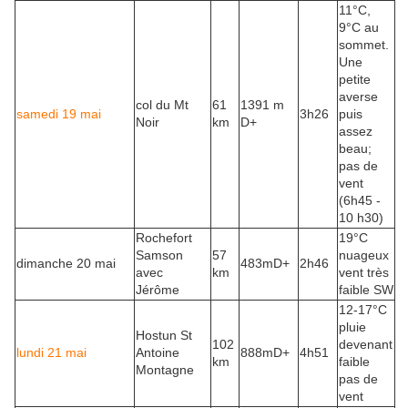
11°C,
9°C au
sommet.
Une
petite
averse
col du Mt
61
1391 m
samedi 19 mai
3h26
puis
Noir
km
D+
assez
beau;
pas de
vent
(6h45 -
10 h30)
Rochefort
19°C
Samson
57
nuageux
dimanche 20 mai
483mD+
2h46
avec
km
vent très
Jérôme
faible SW
12-17°C
pluie
Hostun St
102
devenant
lundi 21 mai
Antoine
888mD+
4h51
km
faible
Montagne
pas de
vent