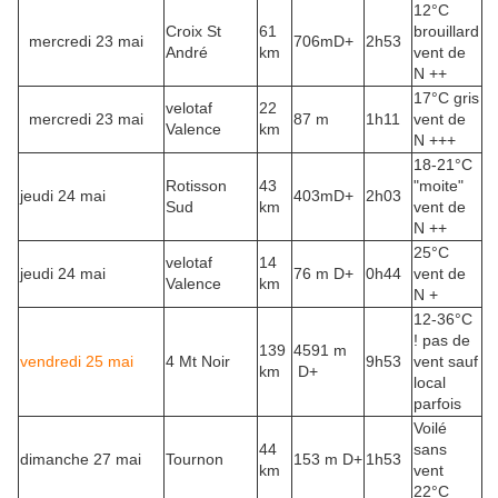
12°C
Croix St
61
brouillard
mercredi 23 mai
706mD+
2h53
André
km
vent de
N ++
17°C gris
velotaf
22
mercredi 23 mai
87 m
1h11
vent de
Valence
km
N +++
18-21°C
Rotisson
43
"moite"
jeudi 24 mai
403mD+
2h03
Sud
km
vent de
N ++
25°C
velotaf
14
jeudi 24 mai
76 m D+
0h44
vent de
Valence
km
N +
12-36°C
! pas de
139
4591 m
vendredi 25 mai
4 Mt Noir
9h53
vent sauf
km
D+
local
parfois
Voilé
44
sans
dimanche 27 mai
Tournon
153 m D+
1h53
km
vent
22°C