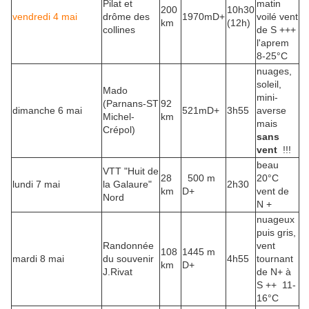
Pilat et
matin
200
10h30
vendredi 4 mai
drôme des
1970mD+
voilé vent
km
(12h)
collines
de S +++
l'aprem
8-25°C
nuages,
soleil,
Mado
mini-
(Parnans-ST
92
dimanche 6 mai
521mD+
3h55
averse
Michel-
km
mais
Crépol)
sans
vent
!!!
beau
VTT "Huit de
28
500 m
20°C
lundi 7 mai
la Galaure"
2h30
km
D+
vent de
Nord
N +
nuageux
puis gris,
Randonnée
vent
108
1445 m
mardi 8 mai
du souvenir
4h55
tournant
km
D+
J.Rivat
de N+ à
S ++ 11-
16°C