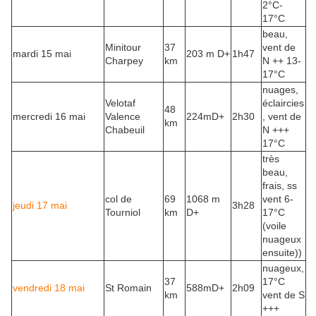
2°C-
17°C
beau,
Minitour
37
vent de
mardi 15 mai
203 m D+
1h47
Charpey
km
N ++ 13-
17°C
nuages,
Velotaf
éclaircies
48
mercredi 16 mai
Valence
224mD+
2h30
, vent de
km
Chabeuil
N +++
17°C
très
beau,
frais, ss
col de
69
1068 m
vent 6-
jeudi 17 mai
3h28
Tourniol
km
D+
17°C
(voile
nuageux
ensuite))
nuageux,
37
17°C
vendredi 18 mai
St Romain
588mD+
2h09
km
vent de S
+++