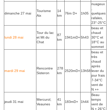
nuageux
,
Tourisme
14
dimanche 27 mai
76m D+
1h05
quelques
Aix
km
rafales,
23°-25°C
beau et
Tour du lac
chaud
87
lundi 28 mai
et Mt du
1941mD+
5h43
30°C et
km
Chat
18°C au
sommet
beau et
très
chaud
après
Rencontre
278
mardi 29 mai
2520mD+
13h58
lever du
Sisteron
km
jour frais
7-34°C
vent de
N ++
Beau
Mercurol,
41
temps
jeudi 31 mai
183mD+
1h44
Veaunes
km
vent de
N + 26°C