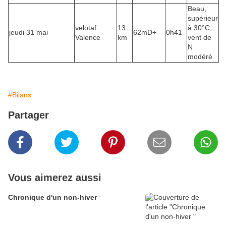
Beau,
supérieur
velotaf
13
à 30°C,
jeudi 31 mai
62mD+
0h41
Valence
km
vent de
N
modéré
#Bilans
Partager
Vous aimerez aussi
Chronique d'un non-hiver