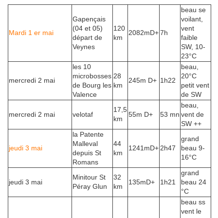
beau se
Gapençais
voilant,
(04 et 05)
120
vent
Mardi 1 er mai
2082mD+
7h
départ de
km
faible
Veynes
SW, 10-
23°C
les 10
beau,
microbosses
28
20°C
mercredi 2 mai
245m D+
1h22
de Bourg les
km
petit vent
Valence
de SW
beau,
17,5
mercredi 2 mai
velotaf
55m D+
53 mn
vent de
km
SW ++
la Patente
grand
Malleval
44
jeudi 3 mai
1241mD+
2h47
beau 9-
depuis St
km
16°C
Romans
grand
Minitour St
32
jeudi 3 mai
135mD+
1h21
beau 24
Péray Glun
km
°C
beau ss
vent le