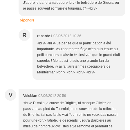
J'adore le panorama depuis<br /> le belvédère de Gigors, où
je passe souvent et m'arrête toujours. @+<br />
Répondre
R
renarde1
03/06/2012 10:36
<br /> <br /> Je pense que la participation a été
importante Voulant rentrer tôt je m'en suis tenue au
petit parcours, mais<br /> c'est vrai que le grand était
superbe ! Moi aussi je suis une grande fan du
belvédère, j'y ai fait arrêter mes coéquipiers de
Montélimar !<br /> <br /> <br /> <br />
V
Veloblan
02/06/2012 20:59
<br /> Et voila, a cause de Brigitte j'ai manqué Olivier, en
passsant au pied du Tourniol je me souviens de la reflexion
de Brigitte, j'ai pas fait le vrai Tourniol, je ne veux pas passer
pour une<br /> tafiole, je descends jusqu'a Barbieres au
milieu de nombreux cyclistes et je remonte et pendant ce