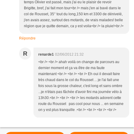
temps Olivier est passé, mais j'ai eu le plaisir de revoir
Brigitte, bref, j'ai fait mon tour<br /> mais j'en ai bavé dans le
col de Rousset, 35° tout du long,150 km et 3300 de dénivelé,
j'en avais assez, surtout des motards, de vrais malades! belle
région que je quitte demain, ca y est voila<br /> la pluie!<br />
Répondre
R
renarde1
02/06/2012 21:32
<br /> <br /> ahah voilà on change de parcours au
dernier moment et ça va être de ma faute
maintenant <br /> <br /> <br /> Eh oui il devait faire
très chaud dans le col du Rousset ... je l'ai fait une
fois sous la grosse chaleur, c'est long et sans ombre
...je n'étais pas fâchée d'avoir fini ma journée vélo à
13h30.<br /> <br /> <br /> les motards adorent cette
route du Rousset pas cool pour nous ... en semaine
on y est plus tranquille .<br /> <br /> <br /> <br />