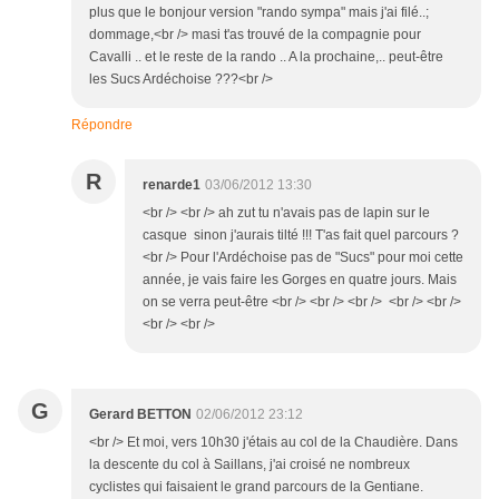
plus que le bonjour version "rando sympa" mais j'ai filé..;
dommage,<br /> masi t'as trouvé de la compagnie pour
Cavalli .. et le reste de la rando .. A la prochaine,.. peut-être
les Sucs Ardéchoise ???<br />
Répondre
R
renarde1
03/06/2012 13:30
<br /> <br /> ah zut tu n'avais pas de lapin sur le
casque sinon j'aurais tilté !!! T'as fait quel parcours ?
<br /> Pour l'Ardéchoise pas de "Sucs" pour moi cette
année, je vais faire les Gorges en quatre jours. Mais
on se verra peut-être <br /> <br /> <br /> <br /> <br />
<br /> <br />
G
Gerard BETTON
02/06/2012 23:12
<br /> Et moi, vers 10h30 j'étais au col de la Chaudière. Dans
la descente du col à Saillans, j'ai croisé ne nombreux
cyclistes qui faisaient le grand parcours de la Gentiane.