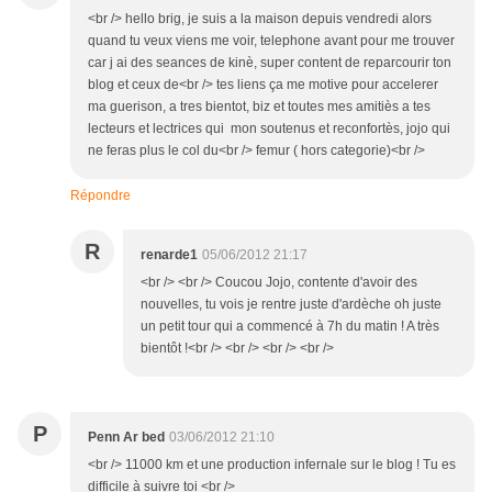
<br /> hello brig, je suis a la maison depuis vendredi alors
quand tu veux viens me voir, telephone avant pour me trouver
car j ai des seances de kinè, super content de reparcourir ton
blog et ceux de<br /> tes liens ça me motive pour accelerer
ma guerison, a tres bientot, biz et toutes mes amitiès a tes
lecteurs et lectrices qui mon soutenus et reconfortès, jojo qui
ne feras plus le col du<br /> femur ( hors categorie)<br />
Répondre
R
renarde1
05/06/2012 21:17
<br /> <br /> Coucou Jojo, contente d'avoir des
nouvelles, tu vois je rentre juste d'ardèche oh juste
un petit tour qui a commencé à 7h du matin ! A très
bientôt !<br /> <br /> <br /> <br />
P
Penn Ar bed
03/06/2012 21:10
<br /> 11000 km et une production infernale sur le blog ! Tu es
difficile à suivre toi <br />