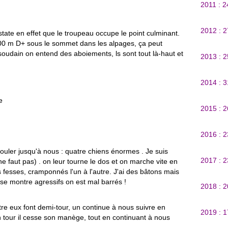
2011 : 
2012 : 
tate en effet que le troupeau occupe le point culminant.
200 m D+ sous le sommet dans les alpages, ça peut
oudain on entend des aboiements, ls sont tout là-haut et
2013 : 
2014 : 
e
2015 : 
2016 : 
bouler jusqu'à nous : quatre chiens énormes . Je suis
2017 : 
il ne faut pas) . on leur tourne le dos et on marche vite en
es fesses, cramponnés l'un à l'autre. J'ai des bâtons mais
e montre agressifs on est mal barrés !
2018 : 
tre eux font demi-tour, un continue à nous suivre en
2019 : 
n tour il cesse son manège, tout en continuant à nous