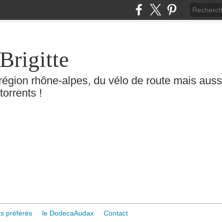
Brigitte
région rhône-alpes, du vélo de route mais aussi 
torrents !
s préférés
le DodecaAudax
Contact