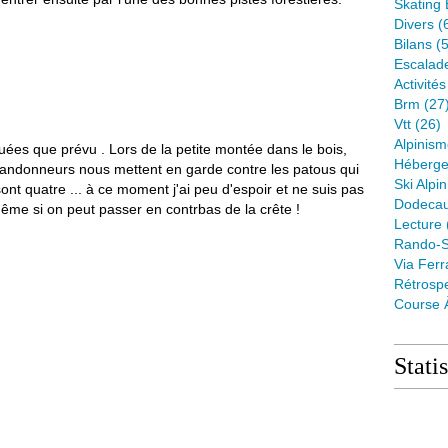
Skating 
Divers
(
Bilans
(5
Escalad
Activité
Brm
(27
Vtt
(26)
Alpinis
uées que prévu . Lors de la petite montée dans le bois,
Héberge
 randonneurs nous mettent en garde contre les patous qui
Ski Alpin
sont quatre ... à ce moment j'ai peu d'espoir et ne suis pas
Dodeca
ême si on peut passer en contrbas de la crête !
Lecture
Rando-S
Via Ferr
Rétrospe
Course 
Stati