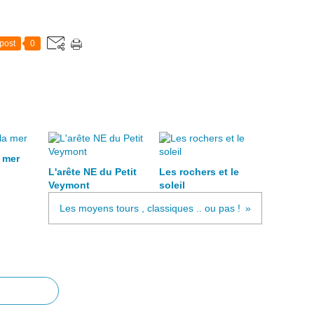
post
0
a mer
L'arête NE du Petit
Les rochers et le
Veymont
soleil
Les moyens tours , classiques .. ou pas !