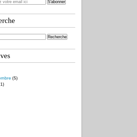
erche
ives
embre
(5)
1)