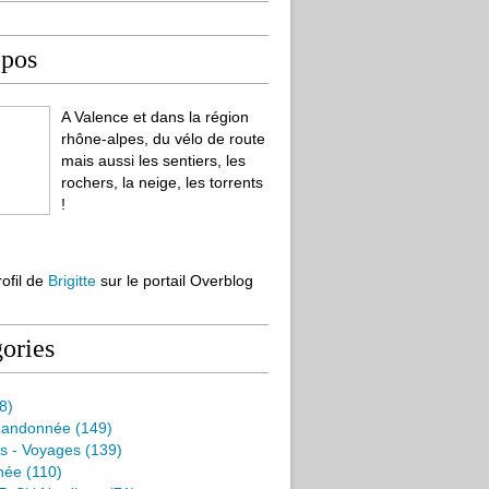
opos
A Valence et dans la région
rhône-alpes, du vélo de route
mais aussi les sentiers, les
rochers, la neige, les torrents
!
rofil de
Brigitte
sur le portail Overblog
ories
8)
Randonnée
(149)
s - Voyages
(139)
née
(110)