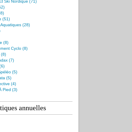
Et Ski Nordique
(71)
62)
8)
e
(51)
s Aquatiques
(28)
)
me
(8)
ment Cyclo
(8)
(8)
udax
(7)
(6)
péléo
(5)
ata
(5)
ctive
(4)
À Pied
(3)
stiques annuelles