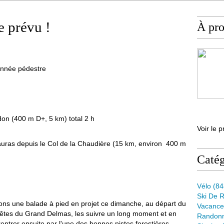
e prévu !
À pr
onnée pédestre
on (400 m D+, 5 km) total 2 h
Voir le p
auras depuis le Col de la Chaudière (15 km, environ 400 m
Catég
Vélo
(84
Ski De 
ns une balade à pied en projet ce dimanche, au départ du
Vacance
crêtes du Grand Delmas, les suivre un long moment et en
Randon
ntrer ensuite par l'une des bonnes pistes forestières.