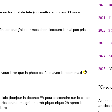
2020 : 1
é un fort mal de tête (qui mettra au moins 30 mn à
!
2021 : 1
ration que j'ai pour mes chers lecteurs je n'ai pas pris de
2022 : 9
202
3 :
9
2024 : 9
2025 :
V
x vous jurer que la photo est faite avec le zoom maxi
Newsl
tiale (bonjour la détente !!!) pour descendre sur le col de
Abonnez
très courte, malgré un arrêt pique-nique 2h après le
articles 
ture.