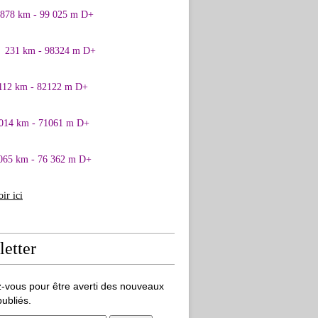
0878 km - 99 025 m D+
1 231 km - 98324 m D+
 112 km - 82122 m D+
 014 km - 71061 m D+
065 km - 76 362 m D+
oir ici
etter
-vous pour être averti des nouveaux
publiés.