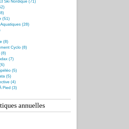
Et Ski Nordique
(71)
62)
8)
e
(51)
s Aquatiques
(28)
)
me
(8)
ment Cyclo
(8)
(8)
udax
(7)
(6)
péléo
(5)
ata
(5)
ctive
(4)
À Pied
(3)
stiques annuelles