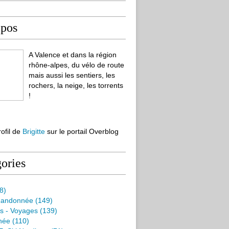
opos
A Valence et dans la région
rhône-alpes, du vélo de route
mais aussi les sentiers, les
rochers, la neige, les torrents
!
rofil de
Brigitte
sur le portail Overblog
ories
8)
Randonnée
(149)
s - Voyages
(139)
née
(110)