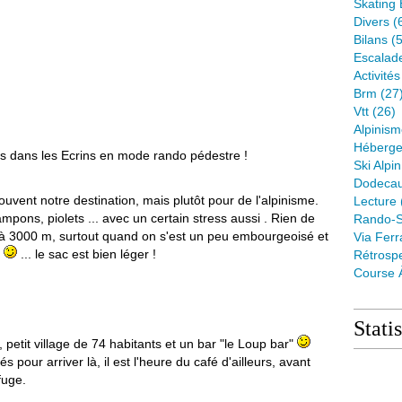
Skating 
Divers
(
Bilans
(5
Escalad
Activité
Brm
(27
Vtt
(26)
Alpinis
Héberge
s dans les Ecrins en mode rando pédestre !
Ski Alpin
Dodeca
ouvent notre destination, mais plutôt pour de l'alpinisme.
Lecture
pons, piolets ... avec un certain stress aussi . Rien de
Rando-S
 à 3000 m, surtout quand on s'est un peu embourgeoisé et
Via Ferr
e
... le sac est bien léger !
Rétrospe
Course 
Stati
petit village de 74 habitants et un bar "le Loup bar"
our arriver là, il est l'heure du café d'ailleurs, avant
fuge.