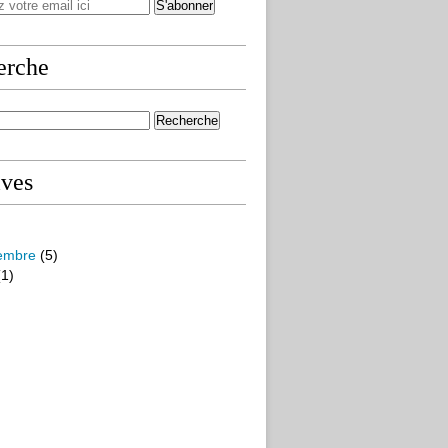
erche
ives
embre
(5)
1)