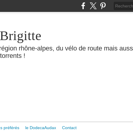
Brigitte
région rhône-alpes, du vélo de route mais aussi 
torrents !
s préférés
le DodecaAudax
Contact