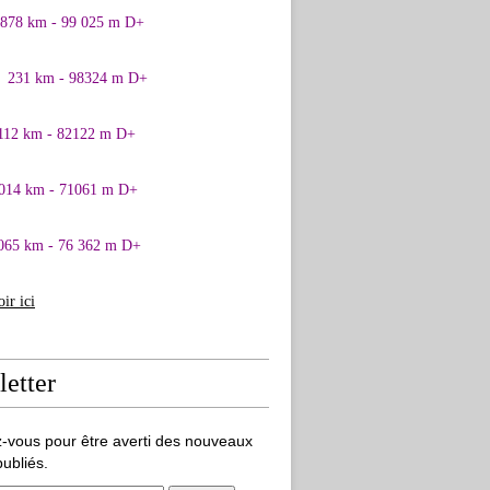
0878 km - 99 025 m D+
1 231 km - 98324 m D+
 112 km - 82122 m D+
 014 km - 71061 m D+
065 km - 76 362 m D+
oir ici
etter
-vous pour être averti des nouveaux
publiés.