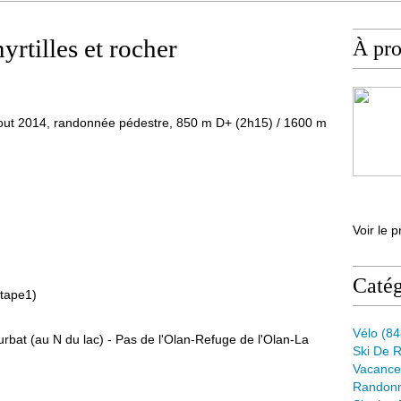
yrtilles et rocher
À pr
out 2014, randonnée pédestre, 850 m D+ (2h15) / 1600 m
Voir le p
Catég
étape1)
Vélo
(84
urbat (au N du lac) - Pas de l'Olan-Refuge de l'Olan-La
Ski De 
Vacance
Randon