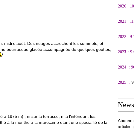
2020 : 1
2021 : 1
2022 : 9
ès-midi d'août. Des nuages accrochent les sommets, et
d'une bourrasque glacée accompagnée de quelques gouttes,
202
3 :
9
2024 : 9
2025 :
V
Newsl
 à 1975 m) , ni sur la terrasse, ni à l'intérieur : les
Abonnez
hé à la menthe à la marocaine étant une spécialité de la
articles 