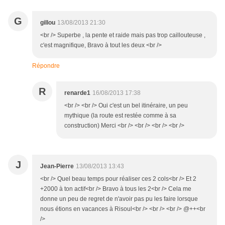
G
gillou
13/08/2013 21:30
<br /> Superbe , la pente et raide mais pas trop caillouteuse ,
c'est magnifique, Bravo à tout les deux <br />
Répondre
R
renarde1
16/08/2013 17:38
<br /> <br /> Oui c'est un bel itinéraire, un peu
mythique (la route est restée comme à sa
construction) Merci <br /> <br /> <br /> <br />
J
Jean-Pierre
13/08/2013 13:43
<br /> Quel beau temps pour réaliser ces 2 cols<br /> Et 2
+2000 à ton actif<br /> Bravo à tous les 2<br /> Cela me
donne un peu de regret de n'avoir pas pu les faire lorsque
nous étions en vacances à Risoul<br /> <br /> <br /> @++<br
/>