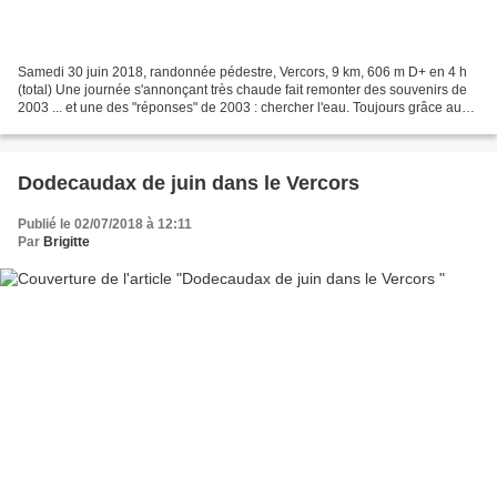
Samedi 30 juin 2018, randonnée pédestre, Vercors, 9 km, 606 m D+ en 4 h
(total) Une journée s'annonçant très chaude fait remonter des souvenirs de
2003 ... et une des "réponses" de 2003 : chercher l'eau. Toujours grâce au
bouquin "Vercors secret", je...
Dodecaudax de juin dans le Vercors
Publié le 02/07/2018 à 12:11
Par
Brigitte