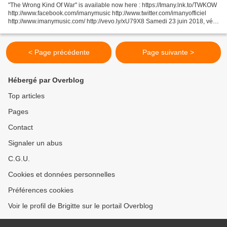
"The Wrong Kind Of War" is available now here : https://Imany.lnk.to/TWKOW
http://www.facebook.com/imanymusic http://www.twitter.com/imanyofficiel
http://www.imanymusic.com/ http://vevo.ly/xU79X8 Samedi 23 juin 2018, vélo
de route , la Volcanique, 177...
< Page précédente
Page suivante >
Hébergé par Overblog
Top articles
Pages
Contact
Signaler un abus
C.G.U.
Cookies et données personnelles
Préférences cookies
Voir le profil de Brigitte sur le portail Overblog