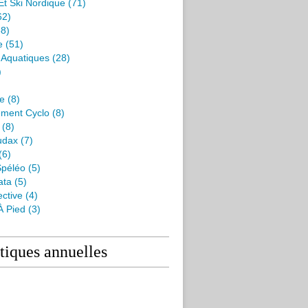
Et Ski Nordique
(71)
62)
8)
e
(51)
s Aquatiques
(28)
)
me
(8)
ment Cyclo
(8)
(8)
udax
(7)
(6)
péléo
(5)
ata
(5)
ctive
(4)
À Pied
(3)
stiques annuelles