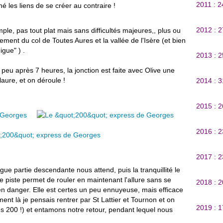
2011 : 
é les liens de se créer au contraire !
2012 : 
le, pas tout plat mais sans difficultés majeures,, plus ou
ement du col de Toutes Aures et la vallée de l'Isère (et bien
igue" ) .
2013 : 
peu après 7 heures, la jonction est faite avec Olive une
laure, et on déroule !
2014 : 
2015 : 
2016 : 
2017 : 
gue partie descendante nous attend, puis la tranquillité le
e piste permet de rouler en maintenant l'allure sans se
2018 : 
 en danger. Elle est certes un peu ennuyeuse, mais efficace
nt là je pensais rentrer par St Lattier et Tournon et on
2019 : 
es 200 !) et entamons notre retour, pendant lequel nous