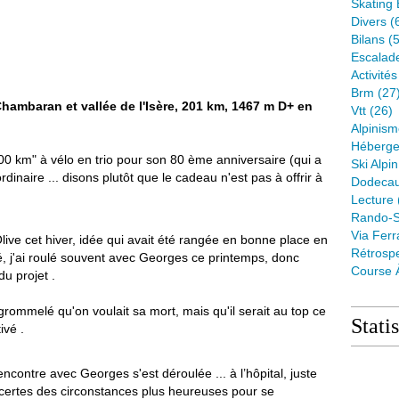
Skating 
Divers
(
Bilans
(5
Escalad
Activité
Brm
(27
 Chambaran et vallée de l'Isère, 201 km, 1467 m D+ en
Vtt
(26)
Alpinis
Héberge
200 km" à vélo en trio pour son 80 ème anniversaire (qui a
Ski Alpin
ordinaire ... disons plutôt que le cadeau n'est pas à offrir à
Dodeca
Lecture
Rando-S
Via Ferr
d'Olive cet hiver, idée qui avait été rangée en bonne place en
Rétrospe
, j'ai roulé souvent avec Georges ce printemps, donc
Course 
du projet .
 grommelé qu'on voulait sa mort, mais qu'il serait au top ce
Stati
ivé .
encontre avec Georges s'est déroulée ... à l’hôpital, juste
a certes des circonstances plus heureuses pour se