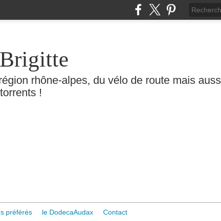
Brigitte
région rhône-alpes, du vélo de route mais aussi 
torrents !
s préférés
le DodecaAudax
Contact