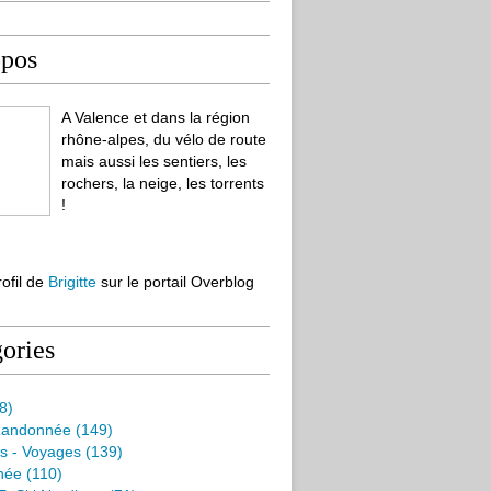
opos
A Valence et dans la région
rhône-alpes, du vélo de route
mais aussi les sentiers, les
rochers, la neige, les torrents
!
rofil de
Brigitte
sur le portail Overblog
ories
8)
Randonnée
(149)
s - Voyages
(139)
née
(110)