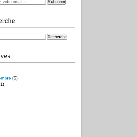
erche
ives
embre
(5)
1)