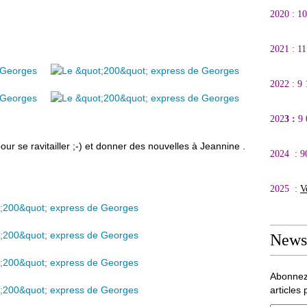
2020 : 1
2021 : 1
2022 : 9
202
3 :
9
our se ravitailler ;-) et donner des nouvelles à Jeannine .
2024 : 9
2025 :
V
Newsl
Abonnez
articles 