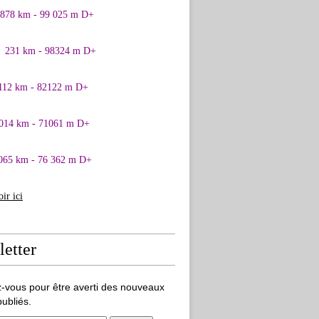
0878 km - 99 025 m D+
1 231 km - 98324 m D+
 112 km - 82122 m D+
 014 km - 71061 m D+
065 km - 76 362 m D+
oir ici
etter
-vous pour être averti des nouveaux
publiés.