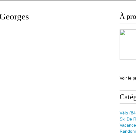
 Georges
À pr
Voir le p
Catég
Vélo
(84
Ski De 
Vacance
Randon